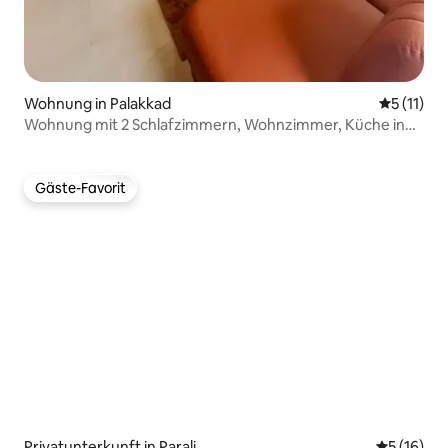
Wohnung in Palakkad
Durchschn
5 (11)
Wohnung mit 2 Schlafzimmern, Wohnzimmer, Küche in
Palakkad | Yugma | Blick auf den Fluss
Gäste-Favorit
Gäste-Favorit
Privatunterkunft in Parali
Durchschn
5 (16)