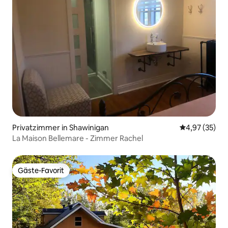
Privatzimmer in Shawinigan
Durchschnitt
4,97 (35)
La Maison Bellemare - Zimmer Rachel
Gäste-Favorit
Gäste-Favorit