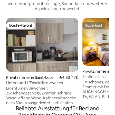
werden aufgrund ihrer Lage, Sauberkeit und weiterer
Aspekte hoch bewertet.
Gäste-Favorit
Superhost
Gäste-Favorit
Superhost
Privatzimmer in S
nt-Ile-d'Orleans
Schönes Inass-Zi
Privatzimmer in Saint-Louis-
Durchschnittliche Bewertung: 
4,83 (151)
Gemeinschaftsba
Ein schönes, gem
de-Blandford
Unterkunft L'Ensoleillée zweites
Zimmer mit Doppe
Schlafzimmer CITQ 305613
Eigentümer/Bewohner,
AUCH NACH MIT
Zwischengeschoss, Zimmer, schräge
TV, WLAN, Bad zu
Wand, offene Wand, Kathedralendecke,
nur einem weiter
nach Süden ausgerichtet, hell, ähnlich
Sie haben Zugang
Beliebte Ausstattung für Bed and
wie das Loft. Badezimmer Küche
Mikrowelle. Alles,
Gemeinsam genutzt/Frühstück/Snack/1