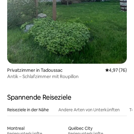
Privatzimmer in Tadoussac
Durchschnittl
4,97 (76)
Antik – Schlafzimmer mit Roupillon
Spannende Reiseziele
Reiseziele in der Nähe
Andere Arten von Unterkünften
To
Montreal
Québec City
Ferienunterkünfte
Ferienunterkünfte