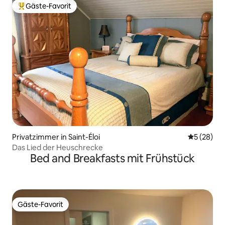
Gäste-Favorit
Beliebter Gäste-Favorit.
Privatzimmer in Saint-Éloi
Durchschni
5 (28)
Das Lied der Heuschrecke
Bed and Breakfasts mit Frühstück
Gäste-Favorit
Gäste-Favorit