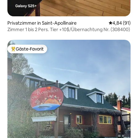
Privatzimmer in Saint-Apollinaire
Durchschnitt
4,84 (91)
Zimmer 1 bis 2 Pers. Tier +10$/Übernachtung Nr. (308400)
Gäste-Favorit
Beliebter Gäste-Favorit.