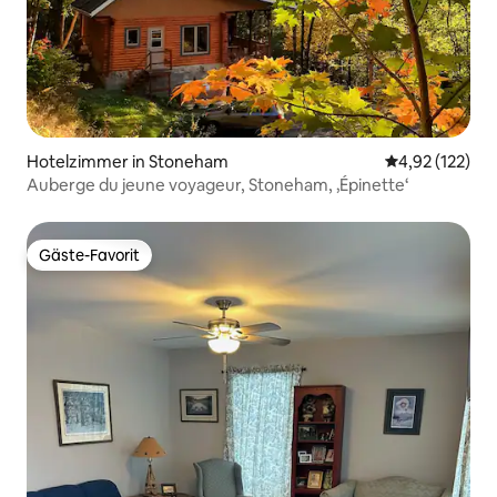
Hotelzimmer in Stoneham
Durchschnittl
4,92 (122)
Auberge du jeune voyageur, Stoneham, ‚Épinette‘
Gäste-Favorit
Gäste-Favorit