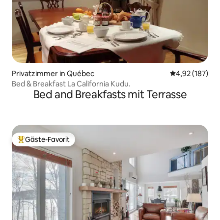
Privatzimmer in Québec
Durchschnittl
4,92 (187)
Bed & Breakfast La California Kudu.
Bed and Breakfasts mit Terrasse
Gäste-Favorit
Beliebter Gäste-Favorit.