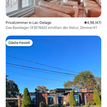
Privatzimmer in Lac-Delage
Durchschnittl
4,96 (47)
Das Basislager (#307660) inmitten der Natur, Zimmer#1
Gäste-Favorit
Gäste-Favorit