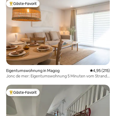
Gäste-Favorit
Beliebter Gäste-Favorit.
Eigentumswohnung in Magog
Durchschnittl
4,95 (215)
Jonc de mer: Eigentumswohnung 5 Minuten vom Strand
entfernt
Gäste-Favorit
Beliebter Gäste-Favorit.