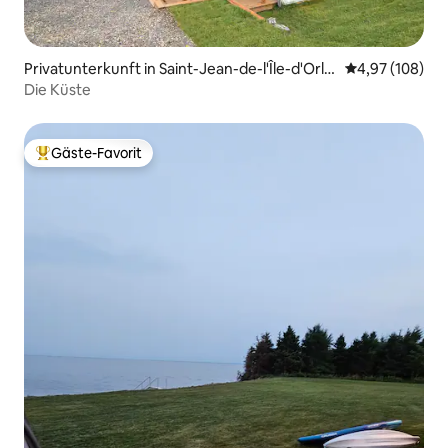
Privatunterkunft in Saint-Jean-de-l'Île-d'Orlé
Durchschnittli
4,97 (108)
ans
Die Küste
Gäste-Favorit
Beliebter Gäste-Favorit.