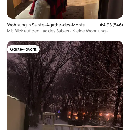
Wohnung in Sainte-Agathe-des-Monts
Durchschnittli
4,93 (546)
Mit Blick auf den Lac des Sables - Kleine Wohnung -
296443
Gäste-Favorit
Gäste-Favorit