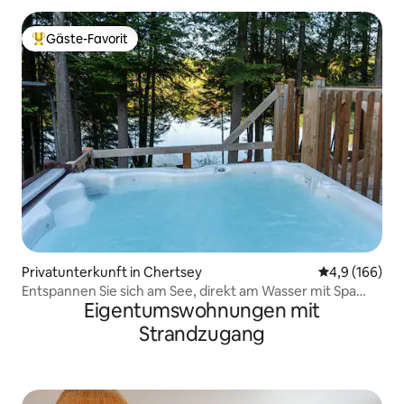
Gäste-Favorit
Beliebter Gäste-Favorit.
Privatunterkunft in Chertsey
Durchschnitt
4,9 (166)
Entspannen Sie sich am See, direkt am Wasser mit Spa
Eigentumswohnungen mit
CITQ258834
Strandzugang