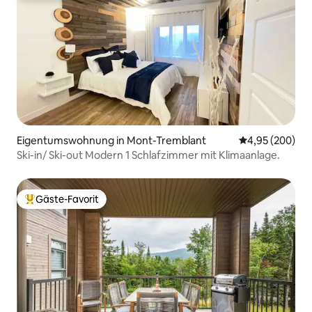
Eigentumswohnung in Mont-Tremblant
Durchschnittli
4,95 (200)
Ski-in/ Ski-out Modern 1 Schlafzimmer mit Klimaanlage.
Gäste-Favorit
Beliebter Gäste-Favorit.