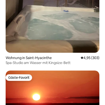
Wohnung in Saint-Hyacinthe
Durchschnittli
4,95 (303)
Spa-Studio am Wasser mit Kingsize-Bett
Gäste-Favorit
Gäste-Favorit