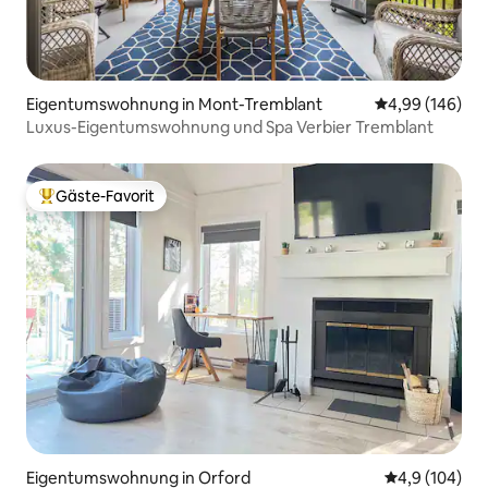
Eigentumswohnung in Mont-Tremblant
Durchschnittli
4,99 (146)
Luxus-Eigentumswohnung und Spa Verbier Tremblant
Gäste-Favorit
Beliebter Gäste-Favorit.
Eigentumswohnung in Orford
Durchschnitt
4,9 (104)