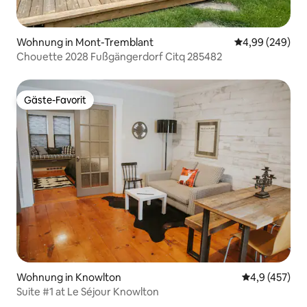
Wohnung in Mont-Tremblant
Durchschnittli
4,99 (249)
Chouette 2028 Fußgängerdorf Citq 285482
Gäste-Favorit
Gäste-Favorit
Wohnung in Knowlton
Durchschnitt
4,9 (457)
Suite #1 at Le Séjour Knowlton