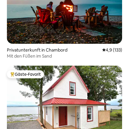
Privatunterkunft in Chambord
Durchschnitt
4,9 (133)
Mit den Füßen im Sand
Gäste-Favorit
Beliebter Gäste-Favorit.