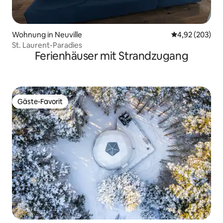
Wohnung in Neuville
Durchschnittli
4,92 (203)
St. Laurent-Paradies
Ferienhäuser mit Strandzugang
Gäste-Favorit
Gäste-Favorit