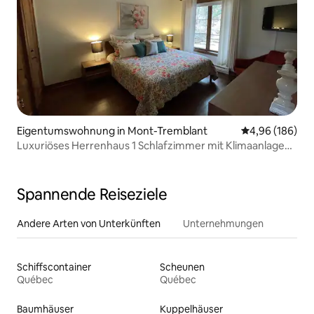
Eigentumswohnung in Mont-Tremblant
Durchschnittli
4,96 (186)
Luxuriöses Herrenhaus 1 Schlafzimmer mit Klimaanlage
und Shuttlebus
Spannende Reiseziele
Andere Arten von Unterkünften
Unternehmungen
Schiffscontainer
Scheunen
Québec
Québec
Baumhäuser
Kuppelhäuser