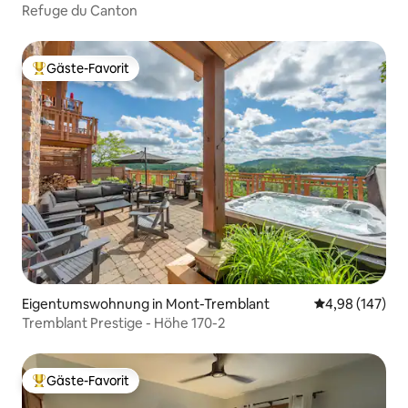
Refuge du Canton
Gäste-Favorit
Beliebter Gäste-Favorit.
Eigentumswohnung in Mont-Tremblant
Durchschnittli
4,98 (147)
Tremblant Prestige - Höhe 170-2
Gäste-Favorit
Beliebter Gäste-Favorit.