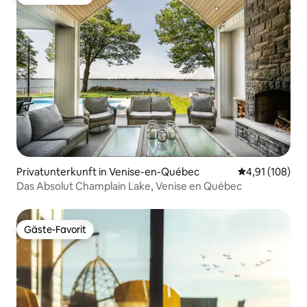
Gäste-Favorit
Privatunterkunft in Venise-en-Québec
Durchschnittl
4,91 (108)
Das Absolut Champlain Lake, Venise en Québec
Gäste-Favorit
Gäste-Favorit