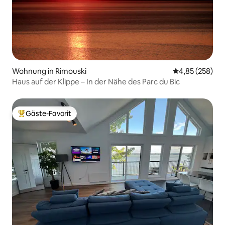
Wohnung in Rimouski
Durchschnittli
4,85 (258)
Haus auf der Klippe – In der Nähe des Parc du Bic
Gäste-Favorit
Beliebter Gäste-Favorit.