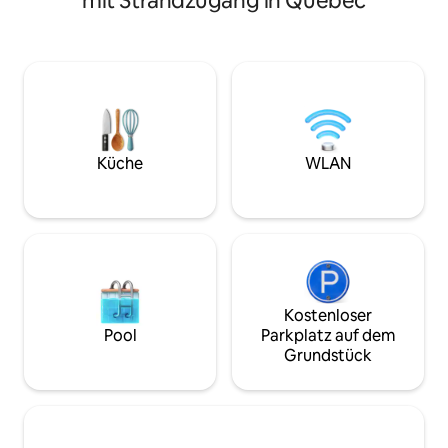
mit Strandzugang in Québec
abzuschalten, la
den Golden Lake. Du wirst dich an
sich wieder mit de
diesem gemütlichen Ort, umgeben von
Verbringe deine T
einem gemischten Eichenwald,
oder genieße einfa
versteckt auf den Felsformationen des
Aussicht. Wenn di
Kanadischen Schildes fühlen. Inbegriffen
versammelt euch 
sind ein Propan-Kamin, ein Queensize-
Marshmallows zu 
Etagenbett, ein Grill, eine überdachte
euch in eurer pri
Terrasse, ein Picknicktisch und eine
genießt atember
Feuerstelle. DU MÖCHTEST KEINE
Küche
WLAN
Sternenbeobacht
KÜHLBOX EINEN HÜGEL
Licht der Stadt.
HINAUFTRANSPORTIEREN? Auf unserer
Website findest du Pakete: Ausrüstung,
Bettwäsche und/oder Hütten für Paare.
Kostenloser
Pool
Parkplatz auf dem
Grundstück