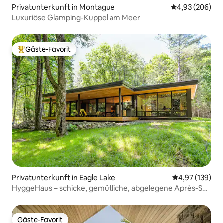
Privatunterkunft in Montague
Durchschnittli
4,93 (206)
Luxuriöse Glamping-Kuppel am Meer
Gäste-Favorit
Beliebter Gäste-Favorit.
Privatunterkunft in Eagle Lake
Durchschnittl
4,97 (139)
HyggeHaus – schicke, gemütliche, abgelegene Après-Ski-
Hütte
Gäste-Favorit