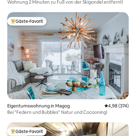
Wohnung 2 Minuten zu Fuß von der Skigondel entfernt!
Gäste-Favorit
Beliebter Gäste-Favorit.
Eigentumswohnung in Magog
Durchschnittli
4,98 (374)
Bei "Federn und Bubbles" Natur und Cocooning!
Gäste-Favorit
Beliebter Gäste-Favorit.