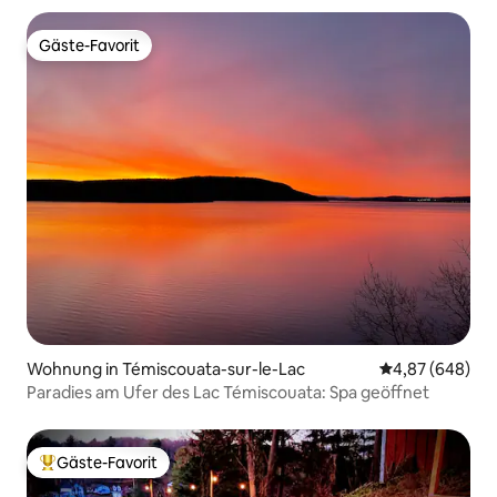
Gäste-Favorit
Gäste-Favorit
Wohnung in Témiscouata-sur-le-Lac
Durchschnittli
4,87 (648)
Paradies am Ufer des Lac Témiscouata: Spa geöffnet
Gäste-Favorit
Beliebter Gäste-Favorit.