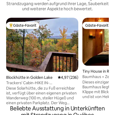
Strandzugang werden aufgrund ihrer Lage, Sauberkeit
und weiterer Aspekte hoch bewertet.
Gäste-Favorit
Gäste-Favorit
Beliebter Gäste-Favorit.
Gäste-Favorit
Tiny House in Ros
Baumhaus + Zede
Blockhütte in Golden Lake
Durchschnittliche Bewertung: 4
4,97 (236)
Dieses einzigarti
Trackers' Cabin-HIKE IN-
Baumhaus liegt au
Haustierfreundlich-Keine Nachbarn
Diese Solarhütte, die zu Fuß erreichbar
Klippe mit Blick au
ist, verfügt über einen eigenen privaten
und ist von Hekta
Wanderweg (100 m, steiler Hügel) und
und zerklüfteten 
einen privaten Parkplatz. Der Weg
Entworfen für abs
Beliebte Ausstattung in Unterkünften
schlängelt sich hinauf zu deinem
und Ruhe, ist es d
privaten Aussichtspunkt mit Blick auf