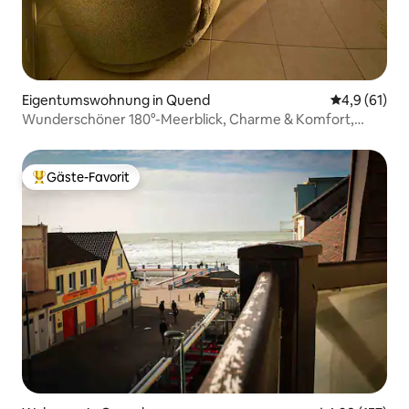
Eigentumswohnung in Quend
Durchschnit
4,9 (61)
Wunderschöner 180°-Meerblick, Charme & Komfort,
Balkon
Gäste-Favorit
Beliebter Gäste-Favorit.