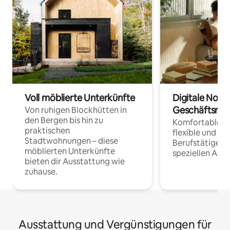
Voll möblierte Unterkünfte
Digitale Noma
Geschäftsrei
Von ruhigen Blockhütten in
den Bergen bis hin zu
Komfortable Un
praktischen
flexible und o
Stadtwohnungen – diese
Berufstätige 
möblierten Unterkünfte
speziellen Arbe
bieten dir Ausstattung wie
zuhause.
Ausstattung und Vergünstigungen für