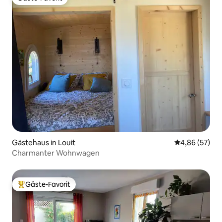
Gäste-Favorit
Gästehaus in Louit
Durchschnittl
4,86 (57)
Charmanter Wohnwagen
Gäste-Favorit
Beliebter Gäste-Favorit.