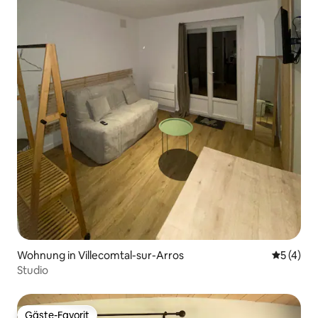
Wohnung in Villecomtal-sur-Arros
Durchsch
5 (4)
Studio
Gäste-Favorit