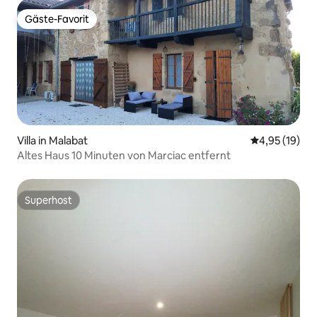
Gäste-Favorit
Gäste-Favorit
Villa in Malabat
Durchschnitt
4,95 (19)
Altes Haus 10 Minuten von Marciac entfernt
Superhost
Superhost