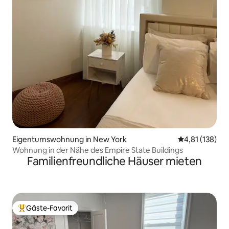
Eigentumswohnung in New York
Durchschnittl
4,81 (138)
Wohnung in der Nähe des Empire State Buildings
Familienfreundliche Häuser mieten
Gäste-Favorit
Beliebter Gäste-Favorit.