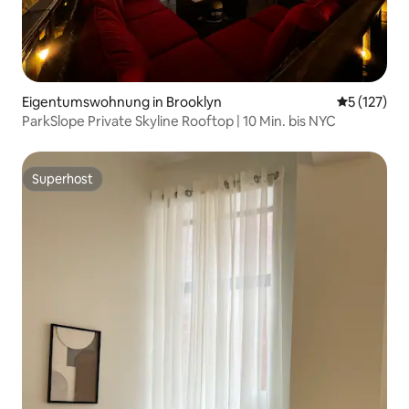
Eigentumswohnung in Brooklyn
Durchschni
5 (127)
ParkSlope Private Skyline Rooftop | 10 Min. bis NYC
Superhost
Superhost