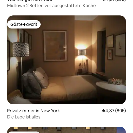
Midtown 2 Betten voll ausgestattete Küche
Gäste-Favorit
Gäste-Favorit
Privatzimmer in New York
Durchschnittli
4,87 (805)
Die Lage ist alles!