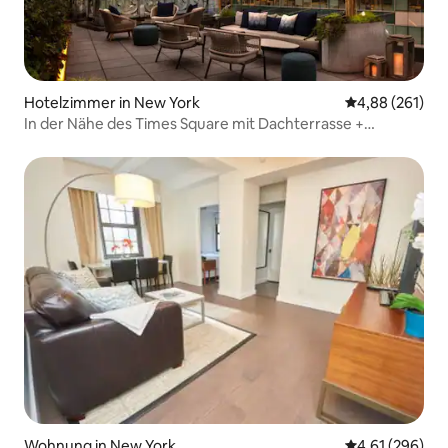
Hotelzimmer in New York
Durchschnittli
4,88 (261)
In der Nähe des Times Square mit Dachterrasse +
5 Restaurants vor Ort
Wohnung in New York
Durchschnittli
4,61 (296)