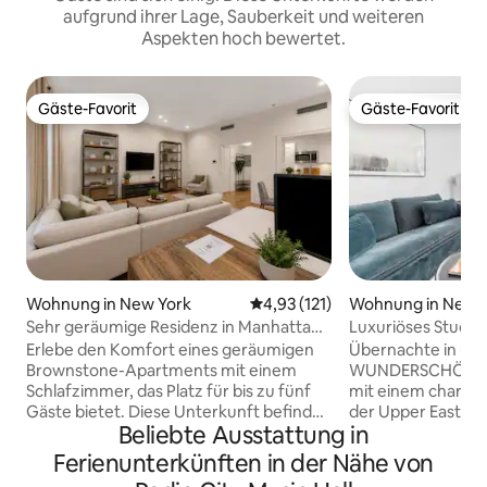
aufgrund ihrer Lage, Sauberkeit und weiteren
Aspekten hoch bewertet.
Gäste-Favorit
Gäste-Favorit
Gäste-Favorit
Gäste-Favorit
Wohnung in New York
Durchschnittliche Bewertung: 
4,93 (121)
Wohnung in New 
Sehr geräumige Residenz in Manhattan
Luxuriöses Studi
– erstklassige Lage
Juliet-Balkon
Erlebe den Komfort eines geräumigen
Übernachte in un
Brownstone-Apartments mit einem
WUNDERSCHÖNEN
Schlafzimmer, das Platz für bis zu fünf
mit einem charman
Gäste bietet. Diese Unterkunft befindet
der Upper East Sid
Beliebte Ausstattung in
sich in der Nähe des Central Park, des
wunderschöne Bou
Times Square und der Fifth Avenue und
in der Nähe einige
Ferienunterkünften in der Nähe von
bietet somit Komfort und die Nähe zu
Attraktionen, die d