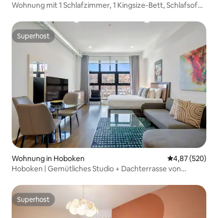
Wohnung mit 1 Schlafzimmer, 1 Kingsize-Bett, Schlafsofa,
in der Nähe des Grand Central
Superhost
Superhost
Wohnung in Hoboken
Durchschnittli
4,87 (520)
Hoboken | Gemütliches Studio + Dachterrasse von
Dharma
Superhost
Superhost