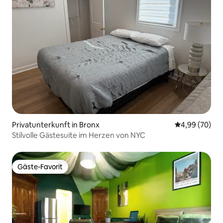
Privatunterkunft in Bronx
Durchschnittl
4,99 (70)
Stilvolle Gästesuite im Herzen von NYC
Gäste-Favorit
Gäste-Favorit