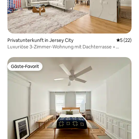
Privatunterkunft in Jersey City
Durchschn
5 (22)
Luxuriöse 3-Zimmer-Wohnung mit Dachterrasse +
einfache Anbindung an NYC + Flughafen
Gäste-Favorit
Gäste-Favorit