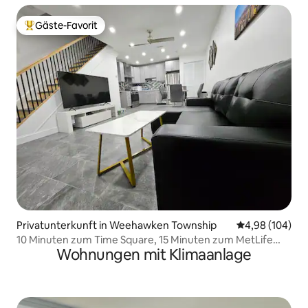
Gäste-Favorit
Beliebter Gäste-Favorit.
Privatunterkunft in Weehawken Township
Durchschnittli
4,98 (104)
10 Minuten zum Time Square, 15 Minuten zum MetLife
Wohnungen mit Klimaanlage
Stadium