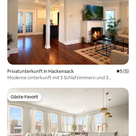
Privatunterkunft in Hackensack
Durchsch
5 (5)
Moderne Unterkunft mit 5 Schlafzimmern und 3
Badezimmern, für 10 Gäste, in der Nähe von NYC
Gäste-Favorit
Gäste-Favorit