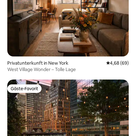
Privatunterkunft in New York
Durchschnittl
4,68 (69)
West Village Wonder – Tolle Lage
Gäste-Favorit
Gäste-Favorit