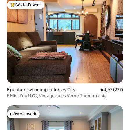
Gäste-Favorit
Beliebter Gäste-Favorit.
Eigentumswohnung in Jersey City
Durchschnittli
4,97 (277)
5 Min. Zug NYC, Vintage Jules Verne Thema, ruhig
Gäste-Favorit
Gäste-Favorit