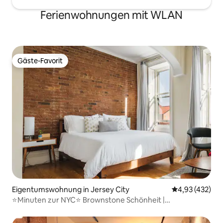
Ferienwohnungen mit WLAN
Gäste-Favorit
Gäste-Favorit
Eigentumswohnung in Jersey City
Durchschnittli
4,93 (432)
⭐Minuten zur NYC⭐ Brownstone Schönheit |
KOSTENLOSER PARKPLATZ