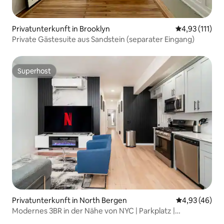
Privatunterkunft in Brooklyn
Durchschnittl
4,93 (111)
Private Gästesuite aus Sandstein (separater Eingang)
Superhost
Superhost
Privatunterkunft in North Bergen
Durchschnittl
4,93 (46)
Modernes 3BR in der Nähe von NYC | Parkplatz |
Schlafplätze für 8 | Familie