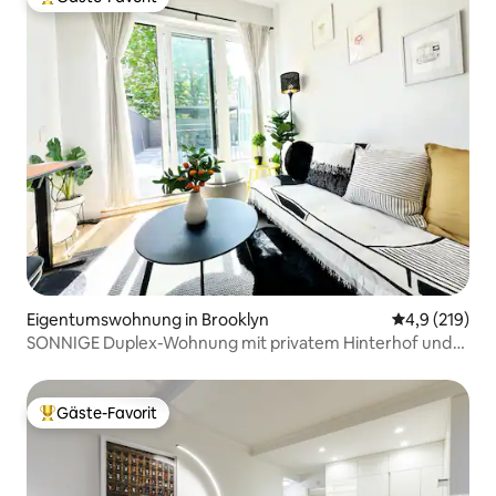
Beliebter Gäste-Favorit.
Eigentumswohnung in Brooklyn
Durchschnitt
4,9 (219)
SONNIGE Duplex-Wohnung mit privatem Hinterhof und
Büro
Gäste-Favorit
Beliebter Gäste-Favorit.