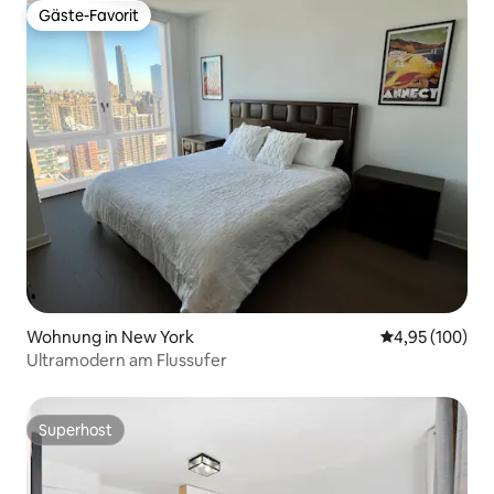
Gäste-Favorit
Gäste-Favorit
Wohnung in New York
Durchschnittli
4,95 (100)
Ultramodern am Flussufer
Superhost
Superhost