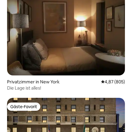
Privatzimmer in New York
Durchschnittli
4,87 (805)
Die Lage ist alles!
Gäste-Favorit
Gäste-Favorit