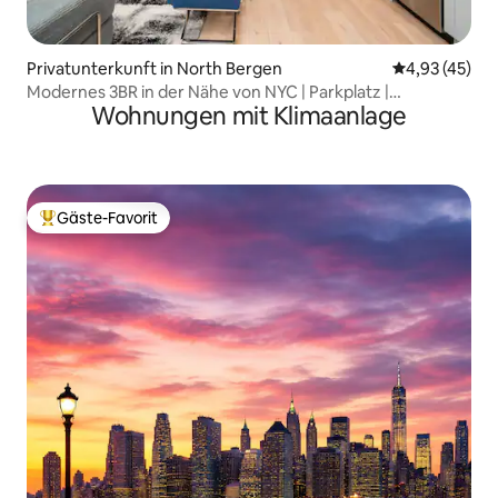
Privatunterkunft in North Bergen
Durchschnitt
4,93 (45)
Modernes 3BR in der Nähe von NYC | Parkplatz |
Wohnungen mit Klimaanlage
Schlafplätze für 8 | Familie
Gäste-Favorit
Beliebter Gäste-Favorit.