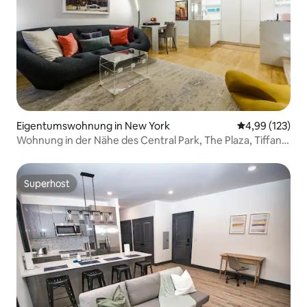
Eigentumswohnung in New York
Durchschnittl
4,99 (123)
Wohnung in der Nähe des Central Park, The Plaza, Tiffany,
MOMA
Superhost
Superhost