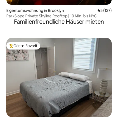
Eigentumswohnung in Brooklyn
Durchschni
5 (127)
ParkSlope Private Skyline Rooftop | 10 Min. bis NYC
Familienfreundliche Häuser mieten
Gäste-Favorit
Beliebter Gäste-Favorit.