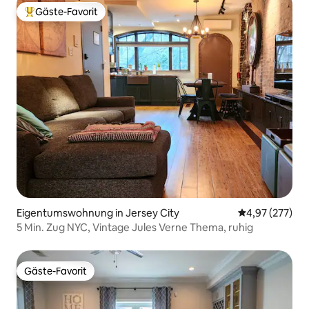
Gäste-Favorit
Beliebter Gäste-Favorit.
Eigentumswohnung in Jersey City
Durchschnittli
4,97 (277)
5 Min. Zug NYC, Vintage Jules Verne Thema, ruhig
Gäste-Favorit
Gäste-Favorit