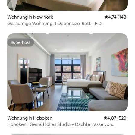
Wohnung in New York
Durchschnittl
4,74 (148)
Geräumige Wohnung, 1 Queensize-Bett – FiDi
Superhost
Superhost
Wohnung in Hoboken
Durchschnittli
4,87 (520)
Hoboken | Gemütliches Studio + Dachterrasse von
Dharma