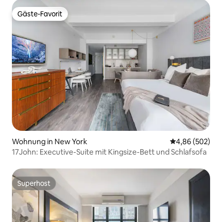
Gäste-Favorit
Gäste-Favorit
Wohnung in New York
Durchschnittli
4,86 (502)
17John: Executive-Suite mit Kingsize-Bett und Schlafsofa
Superhost
Superhost