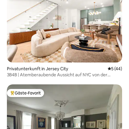
Privatunterkunft in Jersey City
Durchschni
5 (44)
3B4B | Atemberaubende Aussicht auf NYC von der
Dachterrasse | 15 Min. bis NYC!
Gäste-Favorit
Beliebter Gäste-Favorit.