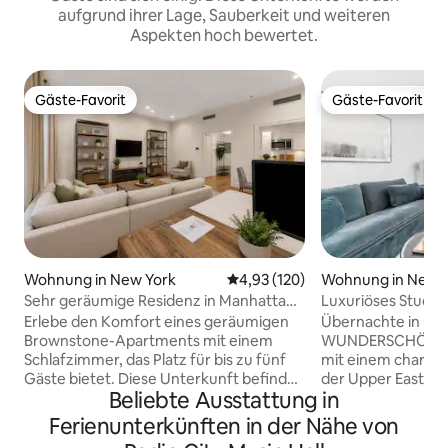
aufgrund ihrer Lage, Sauberkeit und weiteren
Aspekten hoch bewertet.
Gäste-Favorit
Gäste-Favorit
Gäste-Favorit
Gäste-Favorit
Wohnung in New York
Durchschnittliche Bewertung: 4
4,93 (120)
Wohnung in New 
Sehr geräumige Residenz in Manhattan
Luxuriöses Studi
– erstklassige Lage
Juliet-Balkon
Erlebe den Komfort eines geräumigen
Übernachte in un
Brownstone-Apartments mit einem
WUNDERSCHÖNEN
Schlafzimmer, das Platz für bis zu fünf
mit einem charman
Gäste bietet. Diese Unterkunft befindet
der Upper East Sid
Beliebte Ausstattung in
sich in der Nähe des Central Park, des
wunderschöne Bou
Times Square und der Fifth Avenue und
in der Nähe einige
Ferienunterkünften in der Nähe von
bietet somit Komfort und die Nähe zu
Attraktionen, die d