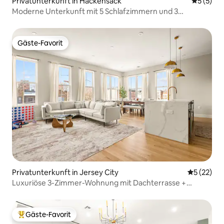
Privatunterkunft in Hackensack
Durchsch
5 (5)
Moderne Unterkunft mit 5 Schlafzimmern und 3
Badezimmern, für 10 Gäste, in der Nähe von NYC
Gäste-Favorit
Gäste-Favorit
Privatunterkunft in Jersey City
Durchschn
5 (22)
Luxuriöse 3-Zimmer-Wohnung mit Dachterrasse +
einfache Anbindung an NYC + Flughafen
Gäste-Favorit
Beliebter Gäste-Favorit.