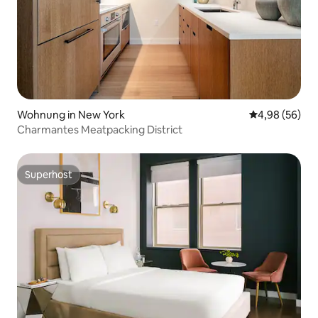
Wohnung in New York
Durchschnittl
4,98 (56)
Charmantes Meatpacking District
Superhost
Superhost