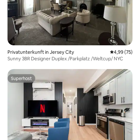
Privatunterkunft in Jersey City
Durchschnittl
4,99 (75)
Sunny 3BR Designer Duplex /Parkplatz /Weltcup/ NYC
Superhost
Superhost