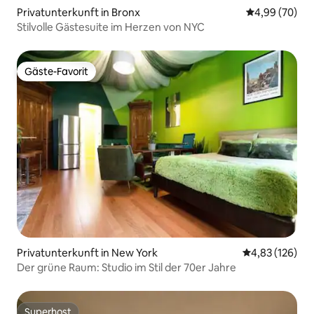
Privatunterkunft in Bronx
Durchschnittl
4,99 (70)
Stilvolle Gästesuite im Herzen von NYC
Gäste-Favorit
Gäste-Favorit
Privatunterkunft in New York
Durchschnittl
4,83 (126)
Der grüne Raum: Studio im Stil der 70er Jahre
Superhost