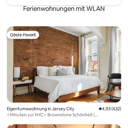
Ferienwohnungen mit WLAN
Gäste-Favorit
Gäste-Favorit
Eigentumswohnung in Jersey City
Durchschnittli
4,93 (432)
⭐Minuten zur NYC⭐ Brownstone Schönheit |
KOSTENLOSER PARKPLATZ