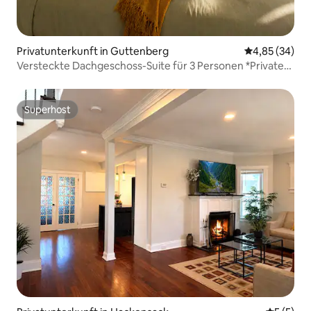
Privatunterkunft in Guttenberg
Durchschnittl
4,85 (34)
Versteckte Dachgeschoss-Suite für 3 Personen *Privates
Bad und Küche. WM
Superhost
Superhost