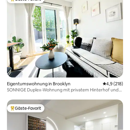
Beliebter Gäste-Favorit.
Eigentumswohnung in Brooklyn
Durchschnitt
4,9 (218)
SONNIGE Duplex-Wohnung mit privatem Hinterhof und
Büro
Gäste-Favorit
Beliebter Gäste-Favorit.