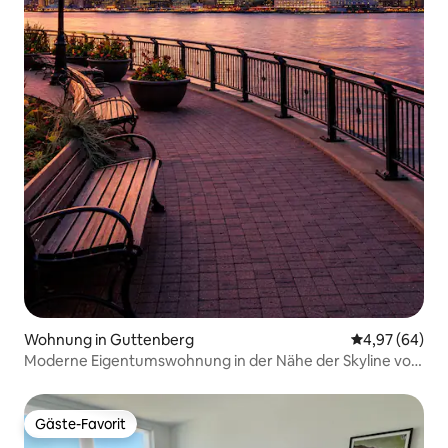
Wohnung in Guttenberg
Durchschnittl
4,97 (64)
Moderne Eigentumswohnung in der Nähe der Skyline von
NYC + Parkplatz
Gäste-Favorit
Gäste-Favorit