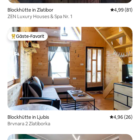
Blockhütte in Zlatibor
Durchschnitt
4,99 (81)
ZEN Luxury Houses & Spa Nr. 1
Gäste-Favorit
Beliebter Gäste-Favorit.
Blockhütte in Ljubis
Durchschnittl
4,96 (26)
Brvnara 2 Zlatiborka