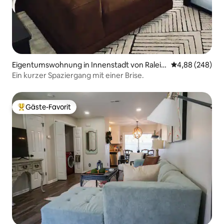
Eigentumswohnung in Innenstadt von Raleig
Durchschnittli
4,88 (248)
h
Ein kurzer Spaziergang mit einer Brise.
Gäste-Favorit
Beliebter Gäste-Favorit.