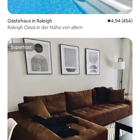
Gästehaus in Raleigh
Durchschnittli
4,94 (454)
Raleigh Oasis in der Nähe von allem
Superhost
Superhost