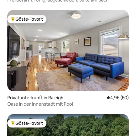
Gäste-Favorit
Beliebter Gäste-Favorit.
Privatunterkunft in Raleigh
Durchschnittl
4,96 (50)
Oase in der Innenstadt mit Pool
Gäste-Favorit
Beliebter Gäste-Favorit.