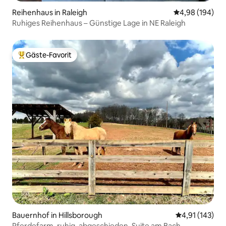
Reihenhaus in Raleigh
Durchschnittli
4,98 (194)
Ruhiges Reihenhaus – Günstige Lage in NE Raleigh
Gäste-Favorit
Beliebter Gäste-Favorit.
Bauernhof in Hillsborough
Durchschnittl
4,91 (143)
Pferdefarm, ruhig, abgeschieden, Suite am Bach