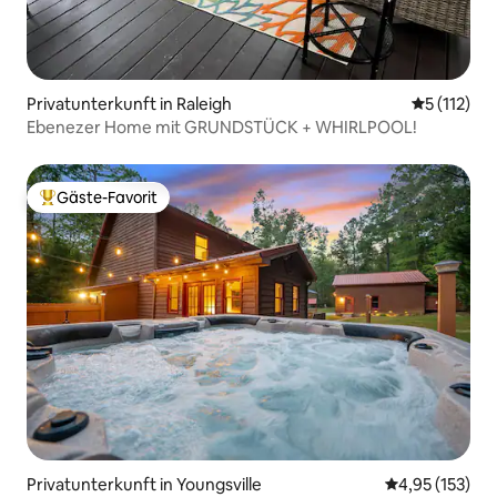
Privatunterkunft in Raleigh
Durchschni
5 (112)
Ebenezer Home mit GRUNDSTÜCK + WHIRLPOOL!
Gäste-Favorit
Beliebter Gäste-Favorit.
Privatunterkunft in Youngsville
Durchschnittl
4,95 (153)