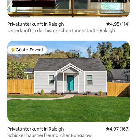
Privatunterkunft in Raleigh
Durchschnittl
4,95 (114)
Unterkunft in der historischen Innenstadt – Raleigh
Gäste-Favorit
Beliebter Gäste-Favorit.
Privatunterkunft in Raleigh
Durchschnittl
4,97 (167)
Schicker haustierfreundlicher Bungalow