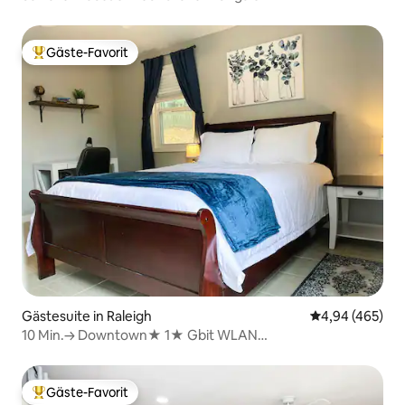
Gäste-Favorit
Beliebter Gäste-Favorit.
Gästesuite in Raleigh
Durchschnittli
4,94 (465)
10 Min.→ Downtown★ 1★ Gbit WLAN
Haustierfreundlich★ Netflix/HBO
Gäste-Favorit
Beliebter Gäste-Favorit.