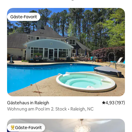
Gäste-Favorit
Gäste-Favorit
Gästehaus in Raleigh
Durchschnittl
4,93 (197)
Wohnung am Pool im 2. Stock • Raleigh, NC
Gäste-Favorit
Beliebter Gäste-Favorit.