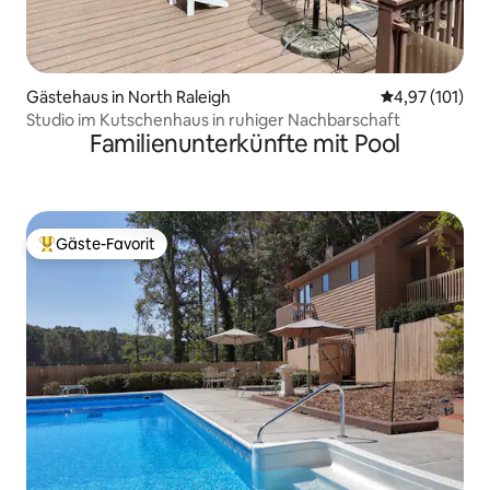
Gästehaus in North Raleigh
Durchschnittl
4,97 (101)
Studio im Kutschenhaus in ruhiger Nachbarschaft
Familienunterkünfte mit Pool
Gäste-Favorit
Beliebter Gäste-Favorit.