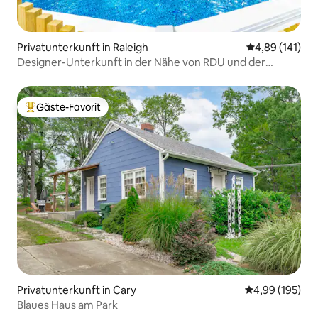
Privatunterkunft in Raleigh
Durchschnittl
4,89 (141)
Designer-Unterkunft in der Nähe von RDU und der
Innenstadt, Schlafplätze für 12 Personen
Gäste-Favorit
Beliebter Gäste-Favorit.
Privatunterkunft in Cary
Durchschnittli
4,99 (195)
Blaues Haus am Park