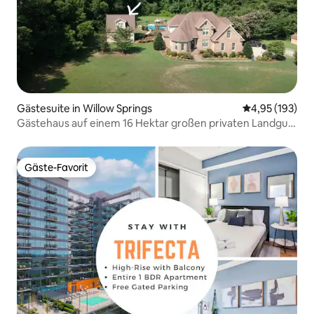
Gästesuite in Willow Springs
Durchschnittl
4,95 (193)
Gästehaus auf einem 16 Hektar großen privaten Landgut,
Pool
Gäste-Favorit
Gäste-Favorit