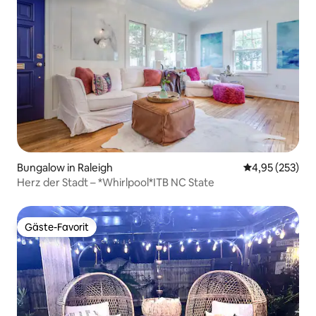
Bungalow in Raleigh
Durchschnittli
4,95 (253)
Herz der Stadt – *Whirlpool*ITB NC State
Gäste-Favorit
Gäste-Favorit