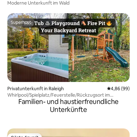
Moderne Unterkunft im Wald
Superhost
Superhost
Privatunterkunft in Raleigh
Durchschnittl
4,86 (99)
Whirlpool/Spielplatz/Feuerstelle/Rückzugsort im
Familien- und haustierfreundliche
Hinterhof
Unterkünfte