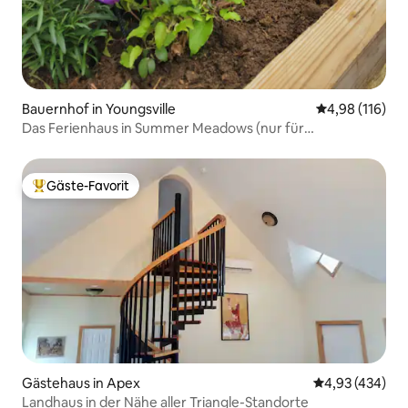
Bauernhof in Youngsville
Durchschnittl
4,98 (116)
Das Ferienhaus in Summer Meadows (nur für
Erwachsene)
Gäste-Favorit
Beliebter Gäste-Favorit.
Gästehaus in Apex
Durchschnittli
4,93 (434)
Landhaus in der Nähe aller Triangle-Standorte