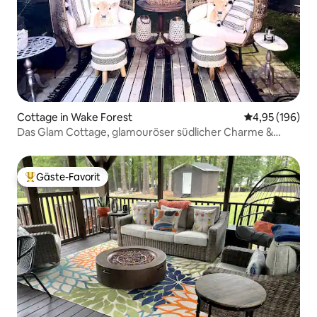
Cottage in Wake Forest
Durchschnittli
4,95 (196)
Das Glam Cottage, glamouröser südlicher Charme &
Kühe.
Gäste-Favorit
Beliebter Gäste-Favorit.