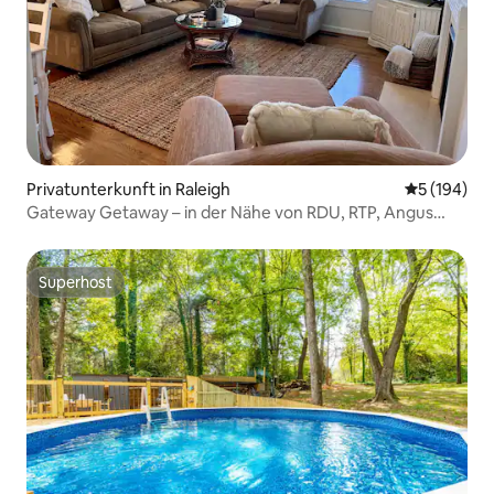
Privatunterkunft in Raleigh
Durchschnit
5 (194)
Gateway Getaway – in der Nähe von RDU, RTP, Angus
Barn, Downtown
Superhost
Superhost