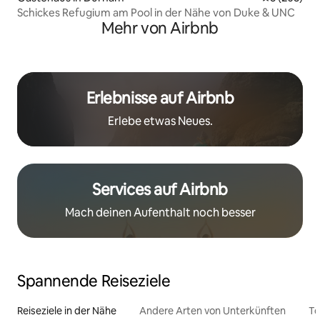
Schickes Refugium am Pool in der Nähe von Duke & UNC
Mehr von Airbnb
Erlebnisse auf Airbnb
Erlebe etwas Neues.
Services auf Airbnb
Mach deinen Aufenthalt noch besser
Spannende Reiseziele
Reiseziele in der Nähe
Andere Arten von Unterkünften
To