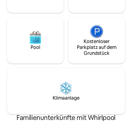
Minirasen/Hundep
um sich zu entspannen und deine
Garten.
Fellbabys herumlaufen zu lassen. Du
musst mindestens 25 Jahre alt sein, um
zu buchen. Haustiere willkommen
gegen Gebühr.
Kostenloser
Pool
Parkplatz auf dem
Grundstück
Klimaanlage
Familienunterkünfte mit Whirlpool