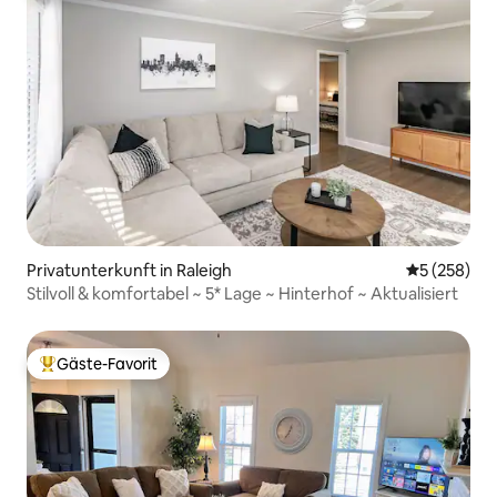
Privatunterkunft in Raleigh
Durchschnit
5 (258)
Stilvoll & komfortabel ~ 5* Lage ~ Hinterhof ~ Aktualisiert
Gäste-Favorit
Beliebter Gäste-Favorit.