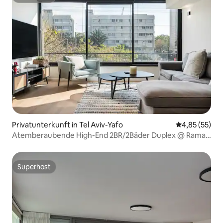
Superhost
Privatunterkunft in Tel Aviv-Yafo
Durchschnitt
4,85 (55)
Atemberaubende High-End 2BR/2Bäder Duplex @ Ramat
Aviv
Superhost
Superhost