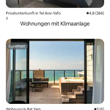
Privatunterkunft in Tel Aviv-Yafo
Durchschnittl
4,8 (266)
8
Wohnungen mit Klimaanlage
Superhost
Superhost
Wohnung in Bat Yam
Durchschn
5 (6)