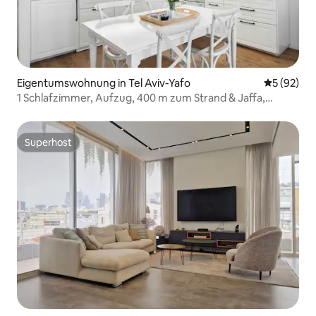
Eigentumswohnung in Tel Aviv-Yafo
Durchschni
5 (92)
1 Schlafzimmer, Aufzug, 400 m zum Strand & Jaffa,
Hauptschlafzimmer
Superhost
Superhost