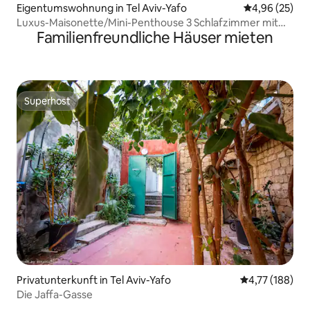
Eigentumswohnung in Tel Aviv-Yafo
Durchschnittl
4,96 (25)
Luxus-Maisonette/Mini-Penthouse 3 Schlafzimmer mit
Familienfreundliche Häuser mieten
Mamad und Parkplatz
Superhost
Superhost
Privatunterkunft in Tel Aviv-Yafo
Durchschnittl
4,77 (188)
Die Jaffa-Gasse