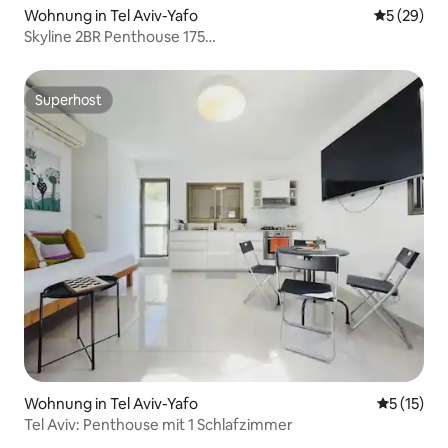
Wohnung in Tel Aviv-Yafo
Durchschni
5 (29)
Skyline 2BR Penthouse 175
m²|Parkplatz|Meerblick|Fitnessraum
Superhost
Superhost
Wohnung in Tel Aviv-Yafo
Durchschn
5 (15)
Tel Aviv: Penthouse mit 1 Schlafzimmer