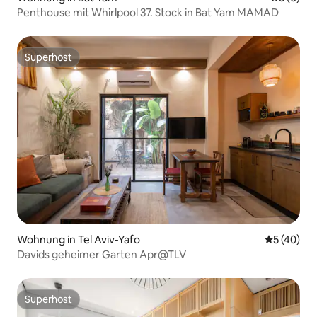
Penthouse mit Whirlpool 37. Stock in Bat Yam MAMAD
Superhost
Superhost
Wohnung in Tel Aviv-Yafo
Durchschni
5 (40)
Davids geheimer Garten Apr@TLV
Superhost
Superhost