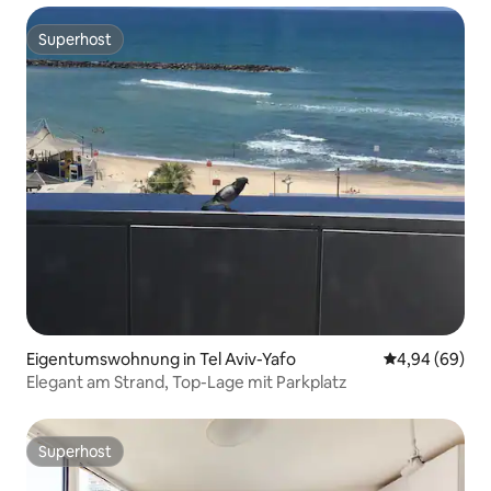
Superhost
Superhost
Eigentumswohnung in Tel Aviv-Yafo
Durchschnittl
4,94 (69)
Elegant am Strand, Top-Lage mit Parkplatz
Superhost
Superhost