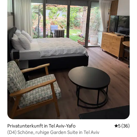
Privatunterkunft in Tel Aviv-Yafo
Durchschni
5 (36)
(D4) Schöne, ruhige Garden Suite in Tel Aviv