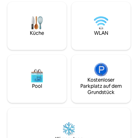
Minuten vom Strand entfernt und in der
einen erholsamen
Nähe aller begehrtesten Restaurants,
einen medizinisch
Bars und Cafés. Bitte beachte, dass
und verfügbare S
deiner Buchung eine Mehrwertsteuer in
befinden sich dir
Höhe von 17 % hinzugefügt wird, wenn
Haus. Lehne dich
dies nach israelischem Recht
Küche
WLAN
dich in dieser ruhig
erforderlich ist (israelische Staatsbürger
Unterkunft.
und Gäste mit einem Arbeitsvisum)
Frisch renoviert und makellos von
führenden lokalen Architekten
entworfen, ist diese Boutique-Wohnung
ein Juwel. Natürliche Materialien,
wunderschöne Farben, reichlich
natürliches Licht und die
Kostenloser
Aufmerksamkeit auf jedes Detail
Pool
Parkplatz auf dem
machen es zu einem traumhaften
Grundstück
Ferienhaus, das du nicht verlassen
möchtest! -2 Schlafzimmer (#1: Queen-
Size-Bett; #2: Doppelbett in voller
Größe) - Voll ausgestattete Kochküche -
Peaceful Balcony - ausgewiesener
Arbeitsplatz -Smart TV, schnelles Wifi -
Zentrale Heizung/Klimaanlage in jedem
Raum gesteuert -Waschmaschine/