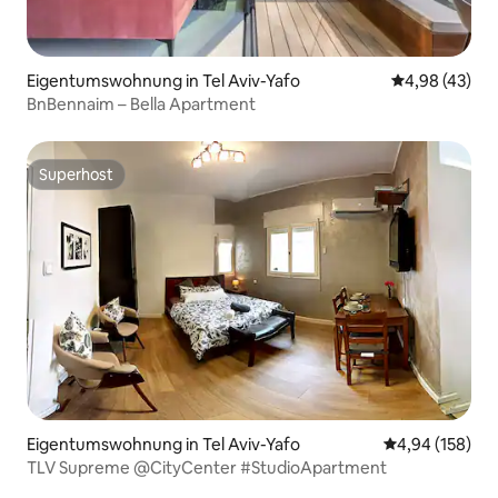
Eigentumswohnung in Tel Aviv-Yafo
Durchschnittl
4,98 (43)
BnBennaim – Bella Apartment
Superhost
Superhost
Eigentumswohnung in Tel Aviv-Yafo
Durchschnittli
4,94 (158)
TLV Supreme @CityCenter #StudioApartment