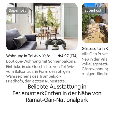
Superhost
Superhost
Superhost
Superhost
Gästesuite in Kiry
Villa Ono Private 
Wohnung in Tel Aviv-Yafo
Durchschnittliche Bewertung: 4
4,97 (174)
Einheit
Neu in der Villa Ono
Boutique-Wohnung mit Sonnenbalkon in
voll ausgestattete
der Hovevei-Zion-Straße
Einblicke in die Geschichte von Tel Aviv
Gästewohnung in K
vom Balkon aus, in Form des ruhigen
ruhigen, ländlich
Wahrzeichens des Trumpeldor-
Perfekt für bis zu
Friedhofs, der letzten Ruhestätte
über ein geräumig
Beliebte Ausstattung in
einiger bekannter Israelis. Auch der Blick
einen gemütlichen 
auf den Garten ist groß, und es gibt viele
Ferienunterkünften in der Nähe von
Badezimmer und e
Kunstobjekte von einheimischen
Unterkunft befind
Ramat-Gan-Nationalpark
Künstlern und Designern. Das Hotel liegt
ruhigen Villenvier
auf schönen, ruhigen, zentralen Hovevei
Minuten vom Sheb
Zion St., direkt an Bugrashov, nur 4
der Bar-Ilan Univer