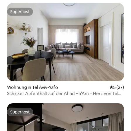
Superhost
Superhost
Wohnung in Tel Aviv-Yafo
Durchschn
5 (27)
Schicker Aufenthalt auf der Ahad Ha'Am – Herz von Tel
Aviv!
Superhost
Superhost