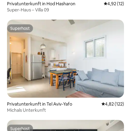
Privatunterkunft in Hod Hasharon
Durchschnitt
4,92 (12)
Super-Haus – Villa 09
Superhost
Superhost
Privatunterkunft in Tel Aviv-Yafo
Durchschnittl
4,82 (122)
Michals Unterkunft
Superhost