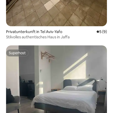
Privatunterkunft in Tel Aviv-Yafo
Durchschn
5 (9)
Stilvolles authentisches Haus in Jaffa
Superhost
Superhost