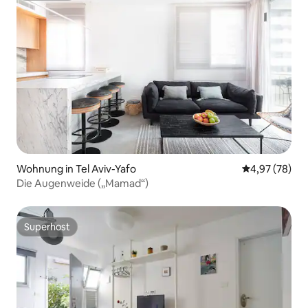
Wohnung in Tel Aviv-Yafo
Durchschnittl
4,97 (78)
Die Augenweide („Mamad“)
Superhost
Superhost