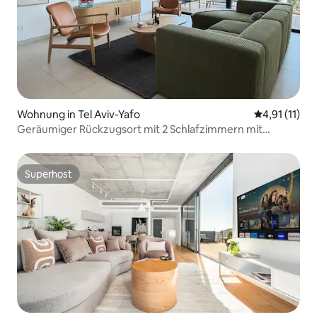
Wohnung in Tel Aviv-Yafo
Durchschnitt
4,91 (11)
Geräumiger Rückzugsort mit 2 Schlafzimmern mit
Mamad
Superhost
Superhost