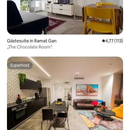
Gästesuite in Ramat Gan
Durchschnittl
4,77 (113)
„The Chocolate Room“.
Superhost
Superhost