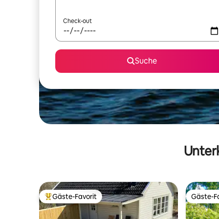
Check-out
Suche
Unterk
Gäste-Favorit
Gäste-Fa
Beliebter Gäste-Favorit.
Gäste-Fa