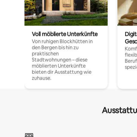
Voll möblierte Unterkünfte
Digi
Gesc
Von ruhigen Blockhütten in
den Bergen bis hin zu
Komfo
praktischen
flexi
Stadtwohnungen – diese
Beru
möblierten Unterkünfte
spezi
bieten dir Ausstattung wie
zuhause.
Ausstattu