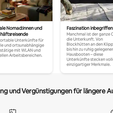
tale Nomad:innen und
Faszination inbegriffen
häftsreisende
Manchmal ist der ganze 
die Unterkunft. Von
rtable Unterkünfte für
Blockhütten an den Klip
ble und ortsunabhängige
bis hin zu ruhig gelegene
fstätige mit WLAN und
Hausbooten – diese
ellen Arbeitsbereichen.
Unterkünfte stecken voll
einzigartiger Merkmale.
ng und Vergünstigungen für längere A