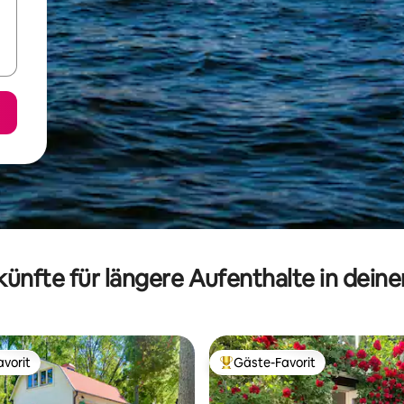
ünfte für längere Aufenthalte in dein
vorit
Gäste-Favorit
vorit
Beliebter Gäste-Favorit.