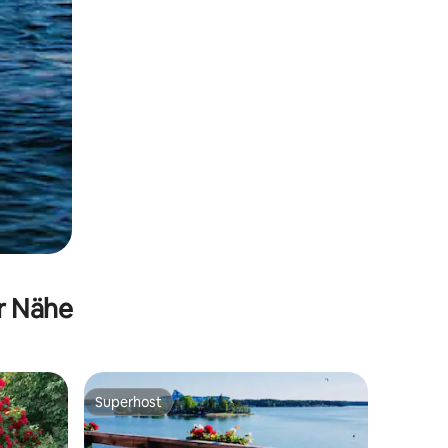
er Nähe
Superhost
Superhost