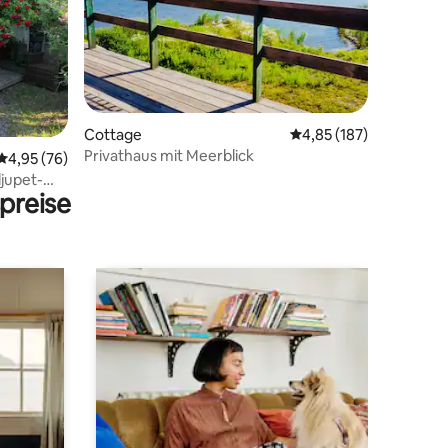
Cottage
Durchschnittliche Bew
4,85 (187)
Privathaus mit Meerblick
59 Bewertungen
Durchschnittliche Bewertung: 4,95 von 5, 76 Bewertungen
4,95 (76)
jupet-
preise