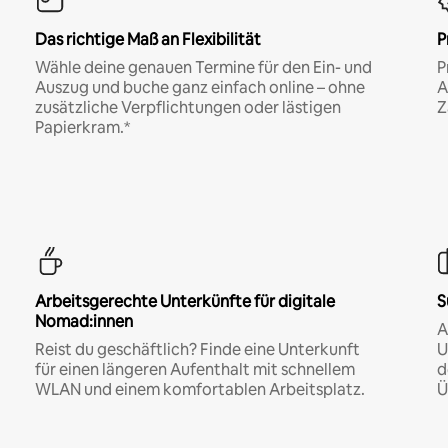
Das richtige Maß an Flexibilität
P
Wähle deine genauen Termine für den Ein- und
P
Auszug und buche ganz einfach online – ohne
A
zusätzliche Verpflichtungen oder lästigen
Z
Papierkram.*
Arbeitsgerechte Unterkünfte für digitale
S
Nomad:innen
A
Reist du geschäftlich? Finde eine Unterkunft
U
für einen längeren Aufenthalt mit schnellem
d
WLAN und einem komfortablen Arbeitsplatz.
Ü