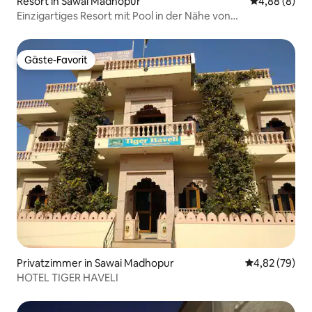
Resort in Sawai Madhopur
Durchschnitt
4,88 (8)
Einzigartiges Resort mit Pool in der Nähe von
Ranthambhore
Gäste-Favorit
Gäste-Favorit
Privatzimmer in Sawai Madhopur
Durchschnittl
4,82 (79)
HOTEL TIGER HAVELI