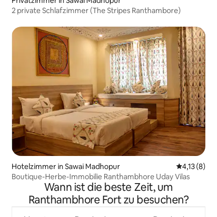
Privatzimmer in Sawai Madhopur
2 private Schlafzimmer (The Stripes Ranthambore)
Hotelzimmer in Sawai Madhopur
Durchschnit
4,13 (8)
Boutique-Herbe-Immobilie Ranthambhore Uday Vilas
Wann ist die beste Zeit, um
Ranthambhore Fort zu besuchen?