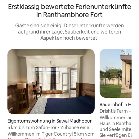
Erstklassig bewertete Ferienunterkünfte
in Ranthambhore Fort
Gäste sind sich einig: Diese Unterkünfte werden
aufgrund ihrer Lage, Sauberkeit und weiteren
Aspekten hoch bewertet.
Bauernhof in Him
Drishtis Farm – Ke
Platz und ein echt
Willkommen auf Dr
Eigentumswohnung in Sawai Madhopur
Haus in Ranthamb
5 km bis zum Safari-Tor • Zuhause eines
und Seele miteina
Tierfilmers
Willkommen im Tiger Country! 5 km vom
Sie verfügen über 