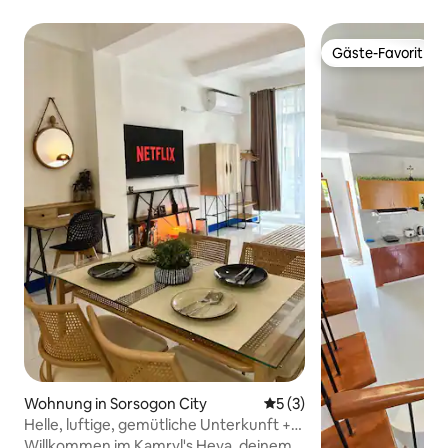
Gäste-Favorit
Gäste-Favorit
Wohnung in Sorsogon City
Durchschnittliche Bewertu
5 (3)
Helle, luftige, gemütliche Unterkunft +
Balkon, WLAN und Netflix
Willkommen im Kamryl's Heya, deinem