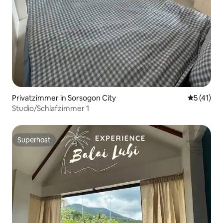
Privatzimmer in Sorsogon City
Durchschn
5 (41)
Studio/Schlafzimmer 1
Superhost
Superhost