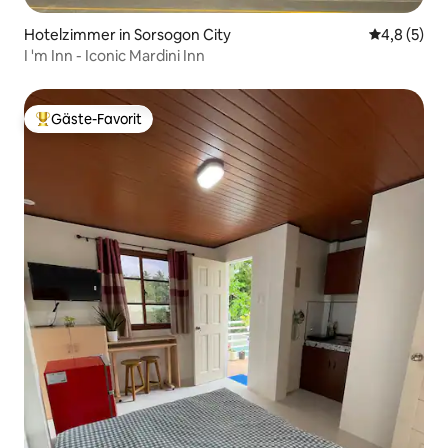
Hotelzimmer in Sorsogon City
Durchschni
4,8 (5)
I 'm Inn - Iconic Mardini Inn
Gäste-Favorit
Beliebter Gäste-Favorit.