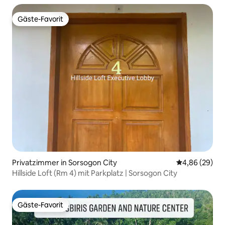
Gäste-Favorit
Gäste-Favorit
Privatzimmer in Sorsogon City
Durchschnittl
4,86 (29)
Hillside Loft (Rm 4) mit Parkplatz | Sorsogon City
Gäste-Favorit
Gäste-Favorit