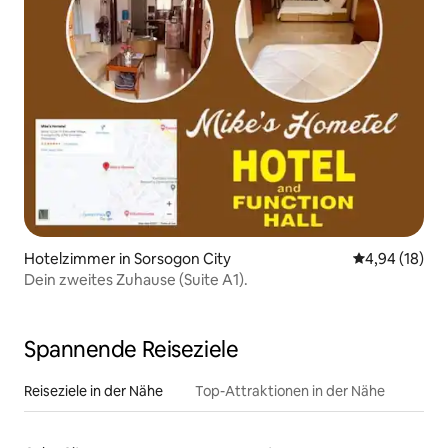
Hotelzimmer in Sorsogon City
Durchschnitt
4,94 (18)
Dein zweites Zuhause (Suite A1).
Spannende Reiseziele
Reiseziele in der Nähe
Top-Attraktionen in der Nähe