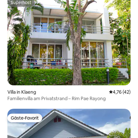
Superhost
Superhost
Villa in Klaeng
Durchschnitt
4,76 (42)
Familienvilla am Privatstrand – Rim Pae Rayong
Gäste-Favorit
Gäste-Favorit