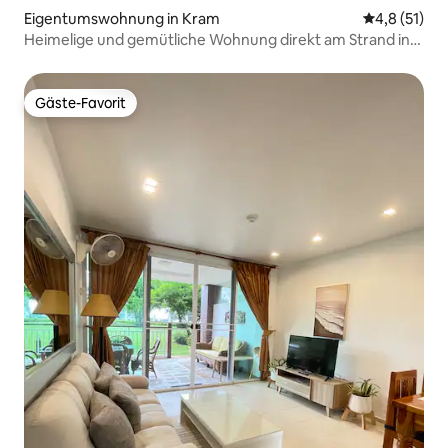
Eigentumswohnung in Kram
Durchschnit
4,8 (51)
Heimelige und gemütliche Wohnung direkt am Strand in
Rayong
Gäste-Favorit
Gäste-Favorit