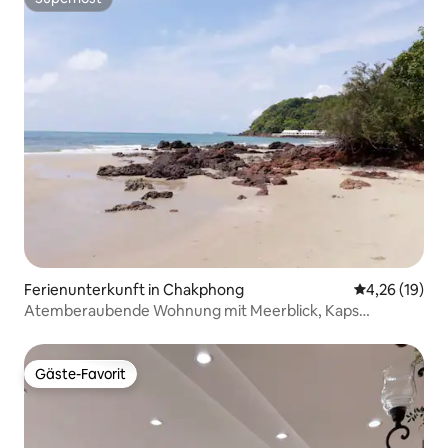
Superhost
Ferienunterkunft in Chakphong
Durchschnitt
4,26 (19)
Atemberaubende Wohnung mit Meerblick, Kaps
Mountain, Klaeng
Gäste-Favorit
Gäste-Favorit