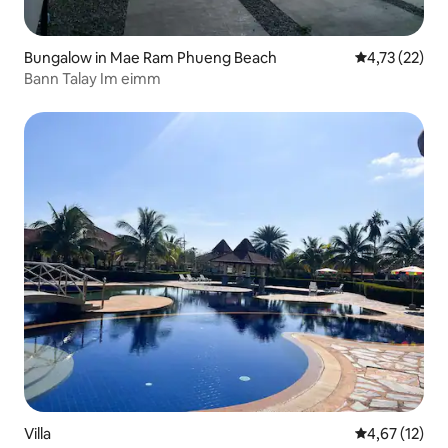
Bungalow in Mae Ram Phueng Beach
Durchschnitt
4,73 (22)
Bann Talay Im eimm
Villa
Durchschnitt
4,67 (12)