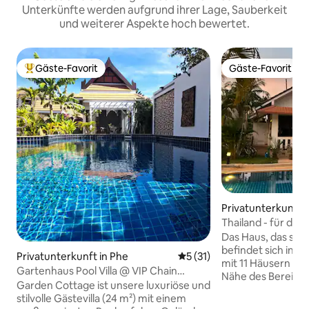
Unterkünfte werden aufgrund ihrer Lage, Sauberkeit
und weiterer Aspekte hoch bewertet.
Gäste-Favorit
Gäste-Favorit
Beliebter Gäste-Favorit.
Gäste-Favorit
Privatunterkunft
Thailand - für die
Frieden brauchen
Das Haus, das sehr
befindet sich in e
Privatunterkunft in Phe
Durchschnittliche Bewertun
5 (31)
mit 11 Häusern um 
Gartenhaus Pool Villa @ VIP Chain
Nähe des Bereichs
Resort
Garden Cottage ist unsere luxuriöse und
Rezeption, an der 
stilvolle Gästevilla (24 m²) mit einem
abholen können. D