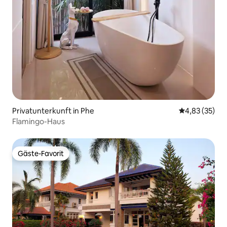
Privatunterkunft in Phe
Durchschnitt
4,83 (35)
Flamingo-Haus
Gäste-Favorit
Gäste-Favorit