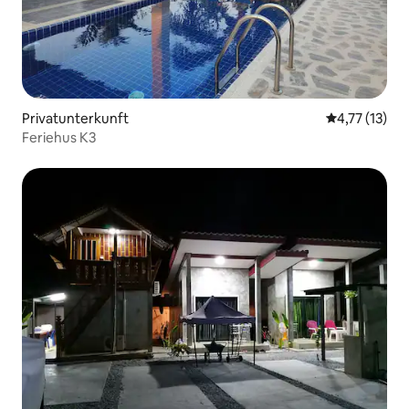
Privatunterkunft
Durchschnitt
4,77 (13)
Feriehus K3