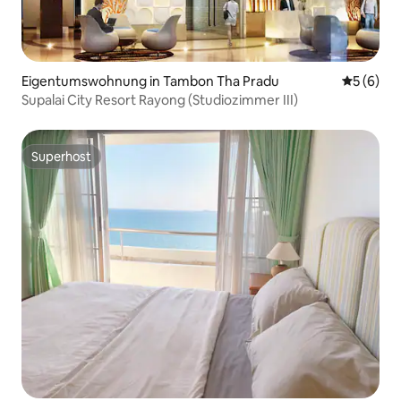
Eigentumswohnung in Tambon Tha Pradu
Durchschn
5 (6)
Supalai City Resort Rayong (Studiozimmer III)
Superhost
Superhost