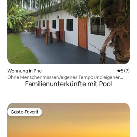
Wohnung in Phe
Durchsch
5 (7)
Ohne Menschenmassen/eigenes Tempo und eigener
Familienunterkünfte mit Pool
Raum.
Gäste-Favorit
Gäste-Favorit