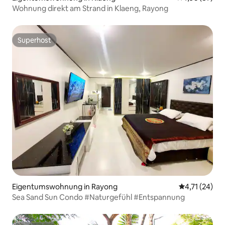
Wohnung direkt am Strand in Klaeng, Rayong
Superhost
Superhost
Eigentumswohnung in Rayong
Durchschnitt
4,71 (24)
Sea Sand Sun Condo #Naturgefühl #Entspannung