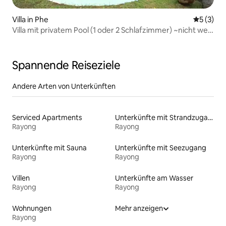
Villa in Phe
Durchsch
5 (3)
Villa mit privatem Pool (1 oder 2 Schlafzimmer) ~nicht weit
vom Strand entfernt
Spannende Reiseziele
Andere Arten von Unterkünften
Serviced Apartments
Unterkünfte mit Strandzugang
Rayong
Rayong
Unterkünfte mit Sauna
Unterkünfte mit Seezugang
Rayong
Rayong
Villen
Unterkünfte am Wasser
Rayong
Rayong
Wohnungen
Mehr anzeigen
Rayong