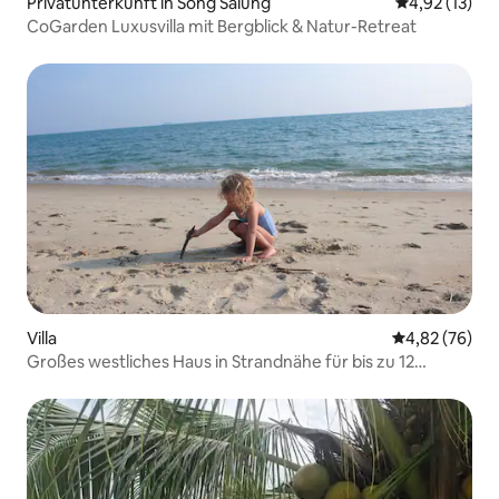
Privatunterkunft in Song Salung
Durchschnitt
4,92 (13)
CoGarden Luxusvilla mit Bergblick & Natur-Retreat
Villa
Durchschnittl
4,82 (76)
Großes westliches Haus in Strandnähe für bis zu 12
Personen