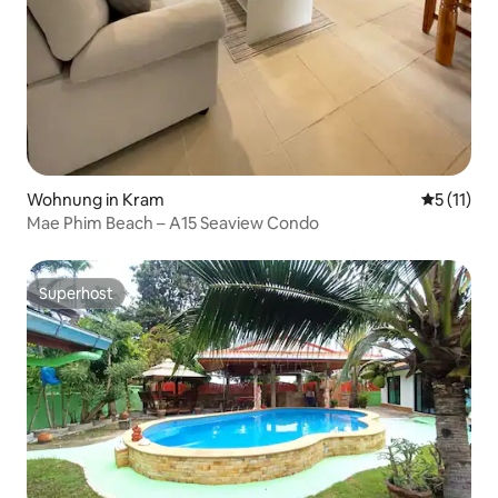
Wohnung in Kram
Durchschn
5 (11)
Mae Phim Beach – A15 Seaview Condo
Superhost
Superhost