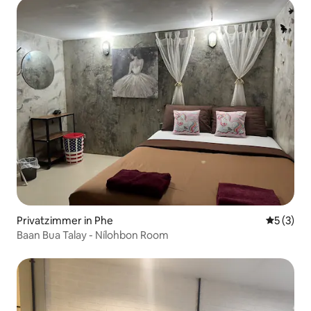
Privatzimmer in Phe
Durchsch
5 (3)
Baan Bua Talay - Nílohbon Room