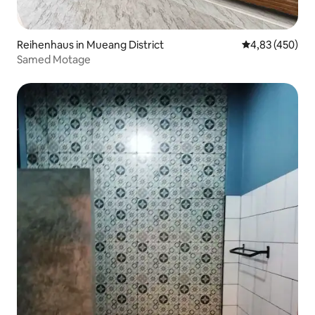
Reihenhaus in Mueang District
Durchschnittli
4,83 (450)
Samed Motage