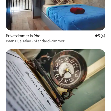
Privatzimmer in Phe
Durchsch
5 (4)
Baan Bua Talay - Standard-Zimmer