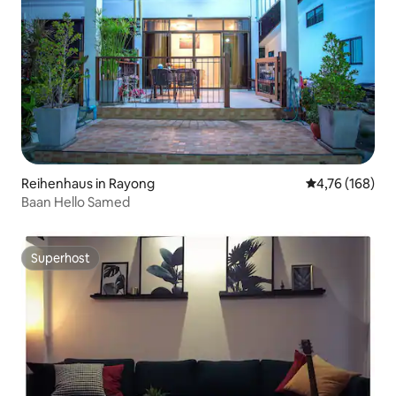
Reihenhaus in Rayong
Durchschnittl
4,76 (168)
Baan Hello Samed
Superhost
Superhost