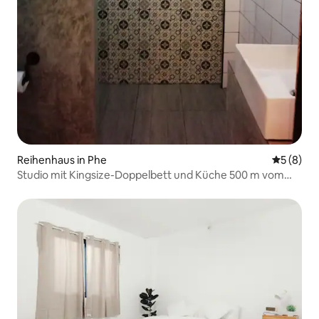
Reihenhaus in Phe
Durchschn
5 (8)
Studio mit Kingsize-Doppelbett und Küche 500 m vom
Strand von Saikaew entfernt