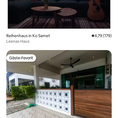
Reihenhaus in Ko Samet
Durchschnittl
4,79 (179)
Leenas Haus
Gäste-Favorit
Gäste-Favorit