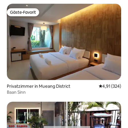
Gäste-Favorit
Gäste-Favorit
Privatzimmer in Mueang District
Durchschnittl
4,91 (324)
Baan Sinn