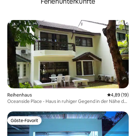
Ferienunterkünfte
Reihenhaus
Durchschnitt
4,89 (19)
Oceanside Place - Haus in ruhiger Gegend in der Nähe des
Strandes
Gäste-Favorit
Gäste-Favorit