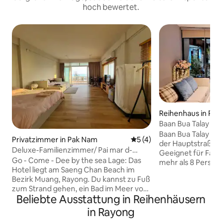
hoch bewertet.
Reihenhaus in Phe
Baan Bua Talay S
Baan Bua Talay Sw
Privatzimmer in Pak Nam
Durchschnittliche Bewertu
5 (4)
der Hauptstraße. 
Deluxe-Familienzimmer/ Pai mar d-
Geeignet für Famili
stay@sea
Go - Come - Dee by the sea Lage: Das
mehr als 8 Persone
Hotel liegt am Saeng Chan Beach im
zusätzliche Gebüh
Bezirk Muang, Rayong. Du kannst zu Fuß
Unterkunft neben
zum Strand gehen, ein Bad im Meer vor
befindet. Das Verl
Beliebte Ausstattung in Reihenhäusern
dem Haus nehmen, und du kannst am
nur einen kurzen 
Strand laufen und trainieren. Du kannst
Kaew Beach entfern
in Rayong
den Sonnenaufgang beobachten und an
Hauptstrand der I