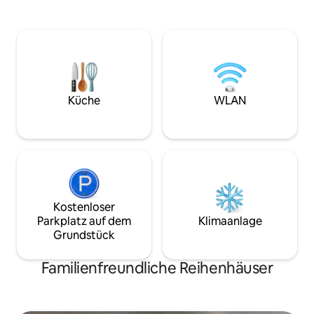
den Strand gehen. Der Strand befindet
Fuß zur Luk Throw
sich vor dem Haus oder dem
Transport ist bequ
Dachbereich des Gebäudes mit
gefährlich, weil e
Meerblick, Stadtblick und Flussblick aus
Insel ist. Die Lag
dem Haus. Pai mar D - Stay @ Sea Ort:
Pier zum Grundst
am Sangchan-Strand in der Stadt
Meter. Du kannst 
Rayong. Von hier aus kannst du den
erreichen.
Strand entlang laufen, Joggen joggen,
Küche
WLAN
auf dem Meer vor unserem Haus
schwimmen. Du nimmst auch Meer- und
Flussblick vom Haus aus
(Sonnenuntergang & Sonnenaufgang).
Kostenloser
Parkplatz auf dem
Klimaanlage
Grundstück
Familienfreundliche Reihenhäuser