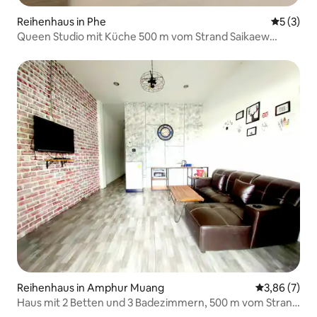
Reihenhaus in Phe
Durchsch
5 (3)
Queen Studio mit Küche 500 m vom Strand Saikaew
entfernt.
Reihenhaus in Amphur Muang
Durchschnit
3,86 (7)
Haus mit 2 Betten und 3 Badezimmern, 500 m vom Strand
Saikaew entfernt.