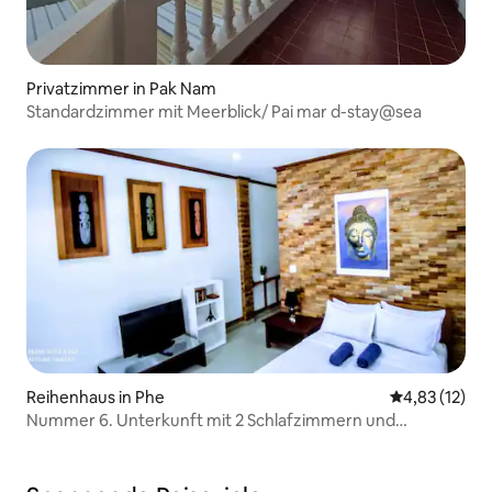
Privatzimmer in Pak Nam
Standardzimmer mit Meerblick/ Pai mar d-stay@sea
Reihenhaus in Phe
Durchschnitt
4,83 (12)
Nummer 6. Unterkunft mit 2 Schlafzimmern und
Innenküche. Schlafplätze für 5 Personen