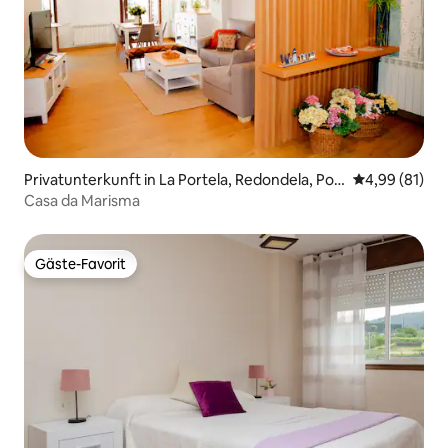
Privatunterkunft in La Portela, Redondela, Pon
Durchschnitt
4,99 (81)
tevedra
Casa da Marisma
Gäste-Favorit
Gäste-Favorit