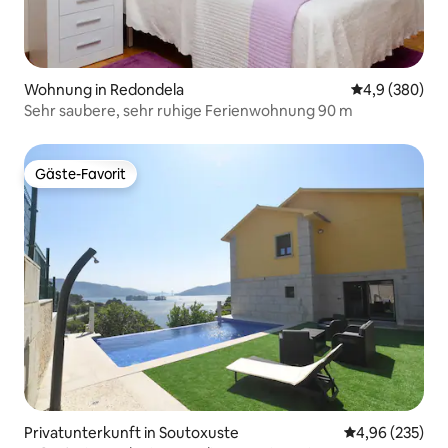
Wohnung in Redondela
Durchschnittl
4,9 (380)
Sehr saubere, sehr ruhige Ferienwohnung 90 m
Gäste-Favorit
Gäste-Favorit
Privatunterkunft in Soutoxuste
Durchschnittli
4,96 (235)