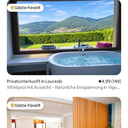
Gäste-Favorit
Beliebter Gäste-Favorit.
Privatunterkunft in Louredo
Durchschnittli
4,99 (149)
Whirlpool mit Aussicht – Natürliche Entspannung in Vigo
Rural, Mos
Gäste-Favorit
Beliebter Gäste-Favorit.