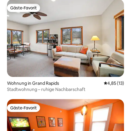
Gäste-Favorit
Gäste-Favorit
Wohnung in Grand Rapids
Durchschnitt
4,85 (13)
Stadtwohnung – ruhige Nachbarschaft
Gäste-Favorit
Gäste-Favorit