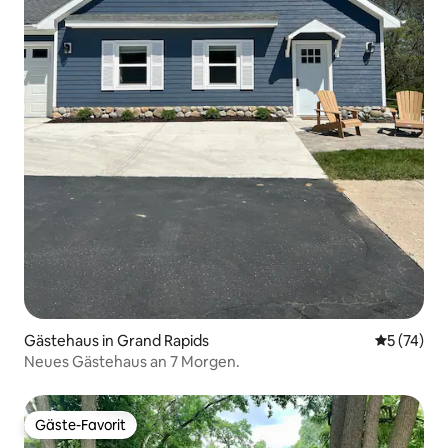
Gästehaus in Grand Rapids
Durchschn
5 (74)
Neues Gästehaus an 7 Morgen.
Gäste-Favorit
Gäste-Favorit