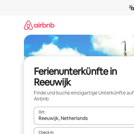
Zu
Inhalten
springen
Ferienunterkünfte in
Reeuwijk
Finde und buche einzigartige Unterkünfte auf
Airbnb
Ort
Wenn Ergebnisse verfügbar sind, navigiere mit d
Check-in