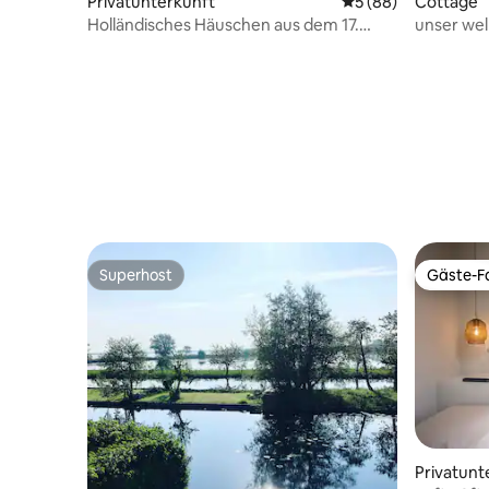
Privatunterkunft
Durchschnittliche 
5 (88)
Cottage
Holländisches Häuschen aus dem 17.
unser wel
Jahrhundert
Superhost
Gäste-Fa
Superhost
Gäste-Fa
Privatunt