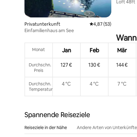
Loft 48ft
Privatunterkunft
Durchschnittliche Bew
4,87 (53)
Einfamilienhaus am See
Wann 
Monat
Jan
Feb
Mär
127 €
130 €
144 €
Durchschn.
Preis
4 °C
4 °C
7 °C
Durchschn.
Temperatur
Spannende Reiseziele
Reiseziele in der Nähe
Andere Arten von Unterkünft