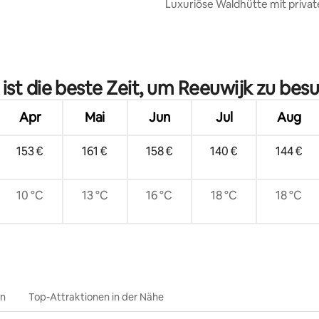
Luxuriöse Waldhütte mit priva
Whirlpool, Sauna und Klimaanl
ertung: 4,87 von 5, 53 Bewertungen
ist die beste Zeit, um Reeuwijk zu bes
Apr
Mai
Jun
Jul
Aug
153 €
161 €
158 €
140 €
144 €
10 °C
13 °C
16 °C
18 °C
18 °C
en
Top-Attraktionen in der Nähe