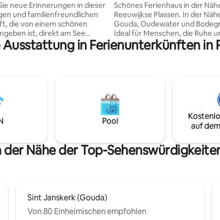
Sie neue Erinnerungen in dieser
Schönes Ferienhaus in der Näh
igen und familienfreundlichen
Reeuwijkse Plassen. In der Näh
t, die von einem schönen
Gouda, Oudewater und Bodegr
geben ist, direkt am See
Ideal für Menschen, die Ruhe u
 Ausstattung in Ferienunterkünften in
Das Haus bietet Spaß zu allen
lieben. Spaziere oder radle ent
ten und ist komplett
schönen Reeuwijkse Plassen. D
et. Es liegt mitten in der Natur,
ist energieneutral mittels Wä
aufgrund seiner zentralen Lage
Solarzellen und WTW. Fußbod
perfekte Ausgangspunkt für
an den kalten Tagen und Bode
flüge mit dem Auto nach
an den heißen Sommertagen. V
 (30 Min.), Den Haag (30 Min.),
ausgestattete Küche mit Gesch
30 Min.) und Amsterdam (50
Induktionsherd, Gefrierschrank
Kostenlo
mmen Sie und genießen Sie den
Kaffeemaschine, Kühlschrank,
N
Pool
auf dem
 Ruhe und die schönsten
Mikrowelle. Die Mitnahme von
f- und -untergänge.
Haustieren und Rauchen ist nic
gestattet.
n der Nähe der Top-Sehenswürdigkeite
Sint Janskerk (Gouda)
Von 80 Einheimischen empfohlen