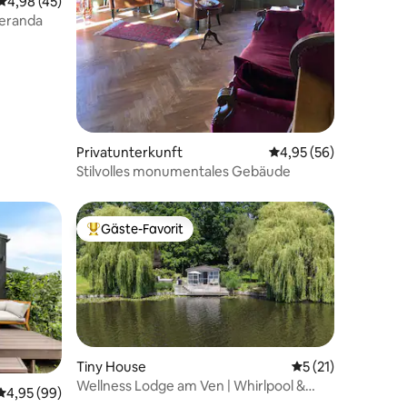
43 Bewertungen
Durchschnittliche Bewertung: 4,98 von 5, 45 Bewertungen
4,98 (45)
Veranda
Privatunterkunft
Durchschnittliche Be
4,95 (56)
Stilvolles monumentales Gebäude
Gäste-Favorit
Beliebter Gäste-Favorit.
Tiny House
Durchschnittliche
5 (21)
Wellness Lodge am Ven | Whirlpool &
84 Bewertungen
Durchschnittliche Bewertung: 4,95 von 5, 99 Bewertungen
4,95 (99)
Frühstück