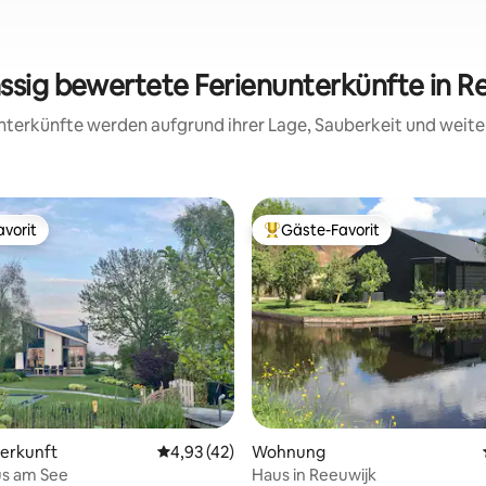
assig bewertete Ferienunterkünfte in R
 Unterkünfte werden aufgrund ihrer Lage, Sauberkeit und wei
vorit
Gäste-Favorit
vorit
Beliebter Gäste-Favorit.
rtung: 4,95 von 5, 164 Bewertungen
terkunft
Durchschnittliche Bewertung: 4,93 von 5, 
4,93 (42)
Wohnung
us am See
Haus in Reeuwijk