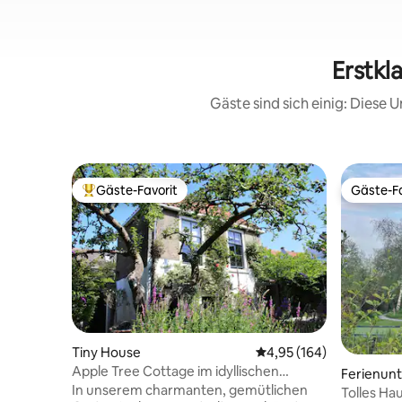
Erstkl
Gäste sind sich einig: Diese
Gäste-Favorit
Gäste-Fa
Beliebter Gäste-Favorit.
Gäste-Fa
Tiny House
Durchschnittliche Bewe
4,95 (164)
Apple Tree Cottage im idyllischen
Ferienun
Stadtgarten
In unserem charmanten, gemütlichen
Tolles Ha