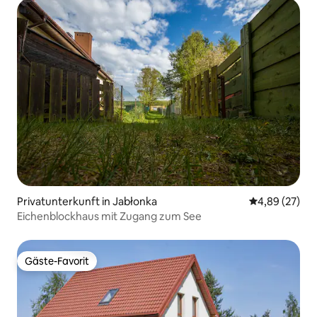
Privatunterkunft in Jabłonka
Durchschnittl
4,89 (27)
Eichenblockhaus mit Zugang zum See
Gäste-Favorit
Gäste-Favorit