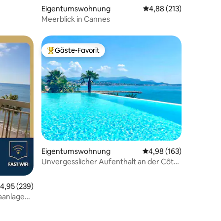
Eigentumswohnung
Durchschnittliche Bew
4,88 (213)
Meerblick in Cannes
Gäste-Favorit
Beliebter Gäste-Favorit.
34 Bewertungen
Eigentumswohnung
Durchschnittliche Bew
4,98 (163)
Unvergesslicher Aufenthalt an der Côte
d 'Azur
urchschnittliche Bewertung: 4,95 von 5, 239 Bewertungen
4,95 (239)
aanlage