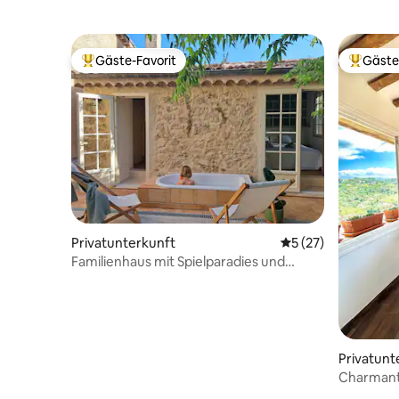
Gäste-Favorit
Gäste
Beliebter Gäste-Favorit.
Beliebte
Privatunterkunft
Durchschnittliche 
5 (27)
Familienhaus mit Spielparadies und
Whirlpool
Privatunt
Charmant
Casetta“