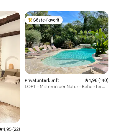
Gäste-Favorit
Beliebter Gäste-Favorit.
Privatunterkunft
Durchschnittliche Bew
4,96 (140)
LOFT – Mitten in der Natur - Beheizter
Pool - Sauna
75 Bewertungen
Durchschnittliche Bewertung: 4,95 von 5, 22 Bewertungen
4,95 (22)