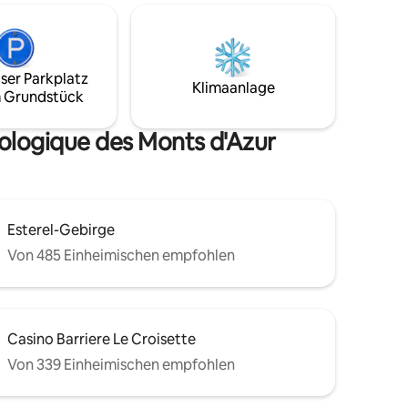
lpool im
wissen. Die Unterkunft liegt 20 Minuten
ie Natur
vom Flughafen, 10 Minuten von Saint
Paul, 10 Minuten von Polygone Riviera für
ng! 20
Shopping-Enthusiasten und weniger als
ser Parkplatz
ernt auf
15 Minuten von der Autobahn A8
Klimaanlage
 Grundstück
nden
entfernt. Die nächsten Strände sind 15
ie. Anbau
Minuten entfernt.
iologique des Monts d'Azur
Esterel-Gebirge
Von 485 Einheimischen empfohlen
Casino Barriere Le Croisette
Von 339 Einheimischen empfohlen