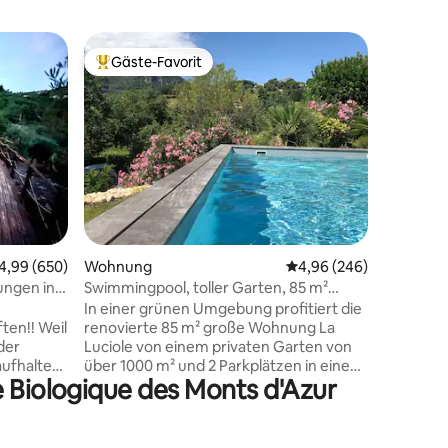
Wohnun
Gäste-Favorit
Gäste
Beliebter Gäste-Favorit.
Beliebte
2-stöcki
Meerblic
Diese 3-
befindet 
Sie wurde
und biete
das Cap F
Blick). 
hoffen wi
Aufenthal
00 Bewertungen
zu allen
urchschnittliche Bewertung: 4,99 von 5, 650 Bewertungen
4,99 (650)
Wohnung
Durchschnittliche Bew
4,96 (246)
(Lebensm
Reinigung
ngen in
Swimmingpool, toller Garten, 85 m²
begrüßen
große Wohnung
In einer grünen Umgebung profitiert die
sie die S
en!! Weil
renovierte 85 m² große Wohnung La
magische
der
Luciole von einem privaten Garten von
aufhalten
über 1000 m² und 2 Parkplätzen in einem
e Biologique des Monts d'Azur
Umkreis
geschlossenen Grundstück. Du wirst die
Person
Ruhe und den Blick auf die Baous von
serer
deiner Terrasse, aber auch die idyllische
200 m²
Lage des Swimmingpools zu schätzen