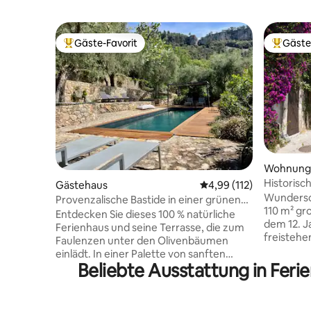
Gäste-Favorit
Gäste
Beliebter Gäste-Favorit.
Beliebte
Wohnung
Historisc
Gästehaus
Durchschnittliche Bew
4,99 (112)
Heimat v
Wundersch
Provenzalische Bastide in einer grünen
110 m² gr
Umgebung vor den Toren von Grasse
Entdecken Sie dieses 100 % natürliche
dem 12. J
Ferienhaus und seine Terrasse, die zum
freisteh
Faulenzen unter den Olivenbäumen
Jasmin be
einlädt. In einer Palette von sanften
auf das M
Beliebte Ausstattung in Feri
Stroh- und Kalksteintönen offenbart die
eines mitt
Bastide eine Harmonie aus ökologischen
1940er Ja
Materialien und handgefertigten
französisc
Objekten in den Farben der Provence.