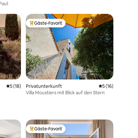
Paul
Gäste-Favorit
Beliebter Gäste-Favorit.
 3 Bewertungen
Durchschnittliche Bewertung: 5 von 5, 18 Bewertungen
5 (18)
Privatunterkunft
Durchschnittliche
5 (16)
Villa Moustiers mit Blick auf den Stern
Gäste-Favorit
Beliebter Gäste-Favorit.