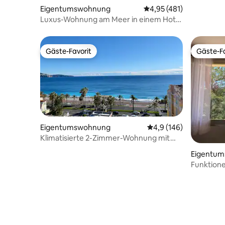
Eigentumswohnung
Durchschnittliche Bewe
4,95 (481)
Luxus-Wohnung am Meer in einem Hotel
aus den 1920er-Jahren
Gäste-Favorit
Gäste-Fa
Gäste-Favorit
Gäste-Fa
Eigentumswohnung
Durchschnittliche Bew
4,9 (146)
Klimatisierte 2-Zimmer-Wohnung mit
herrlichem Meerblick
Eigentu
Funktione
Préalpes 