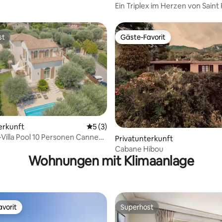
Ein Triplex im Herzen von Saint 
st
Gäste-Favorit
st
Gäste-Favorit
rtung: 4,98 von 5, 105 Bewertungen
erkunft
Durchschnittliche Bewertung: 5 von 5,
5 (3)
Villa Pool 10 Personen Cannes
Privatunterkunft
Cabane Hibou
Wohnungen mit Klimaanlage
vorit
Superhost
vorit
Superhost