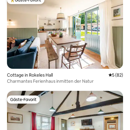
Gäste-Favorit
Beliebter Gäste-Favorit.
Cottage in Rokeles Hall
Durchschni
5 (82)
Charmantes Ferienhaus inmitten der Natur
Gäste-Favorit
Gäste-Favorit