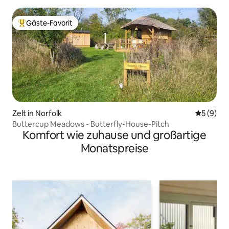
Gäste-Favorit
Beliebter Gäste-Favorit.
Zelt in Norfolk
Durchschn
5 (9)
Buttercup Meadows - Butterfly-House-Pitch
Komfort wie zuhause und großartige
Monatspreise