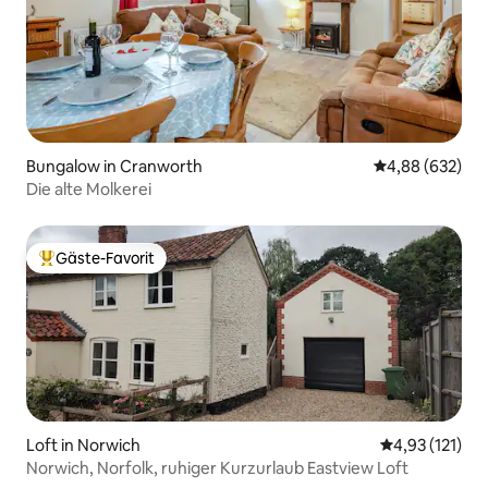
Bungalow in Cranworth
Durchschnittli
4,88 (632)
Die alte Molkerei
Gäste-Favorit
Beliebter Gäste-Favorit.
Loft in Norwich
Durchschnittl
4,93 (121)
Norwich, Norfolk, ruhiger Kurzurlaub Eastview Loft