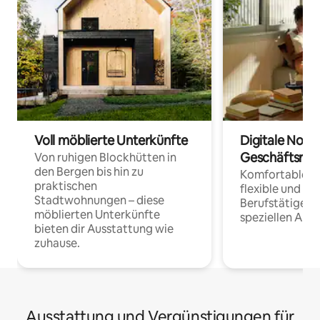
Voll möblierte Unterkünfte
Digitale Noma
Geschäftsrei
Von ruhigen Blockhütten in
den Bergen bis hin zu
Komfortable Un
praktischen
flexible und o
Stadtwohnungen – diese
Berufstätige 
möblierten Unterkünfte
speziellen Arbe
bieten dir Ausstattung wie
zuhause.
Ausstattung und Vergünstigungen für