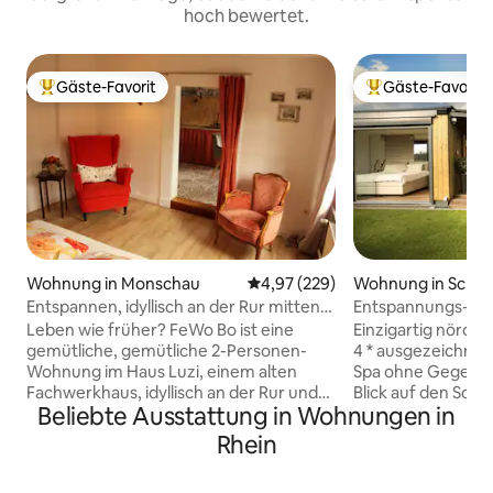
hoch bewertet.
Gäste-Favorit
Gäste-Favorit
Beliebter Gäste-Favorit.
Beliebter Gäste-F
Wohnung in Monschau
Durchschnittliche Bewertung: 4
4,97 (229)
Wohnung in Schirr
Entspannen, idyllisch an der Rur mitten
Entspannungs-SP
in der Altstadt!
Niveau Luxus 4* A
Leben wie früher? FeWo Bo ist eine
Einzigartig nördli
Spa
gemütliche, gemütliche 2-Personen-
4 * ausgezeichnete
Wohnung im Haus Luzi, einem alten
Spa ohne Gegenüb
Fachwerkhaus, idyllisch an der Rur und
Blick auf den Sch
Beliebte Ausstattung in Wohnungen in
mitten in der malerischen Altstadt von
von Straßburg un
Monschau! Alles ist schief und schräg
10 Minuten von H
Rhein
und niedrig! Back-to-basic, gemütliches
Europa-Park, 5 Mi
Geschwätz statt von Bliepjes, aber mit
von SOUFFLENHEIM