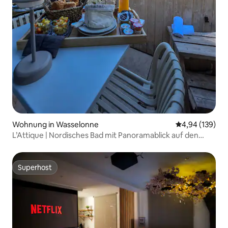
Wohnung in Wasselonne
Durchschnittli
4,94 (139)
L’Attique | Nordisches Bad mit Panoramablick auf den
Fluss
Superhost
Superhost