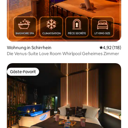
Wohnung in Schirrhein
Durchschnittl
4,92 (118)
Die Venus-Suite Love Room Whirlpool Geheimes Zimmer
Gäste-Favorit
Gäste-Favorit