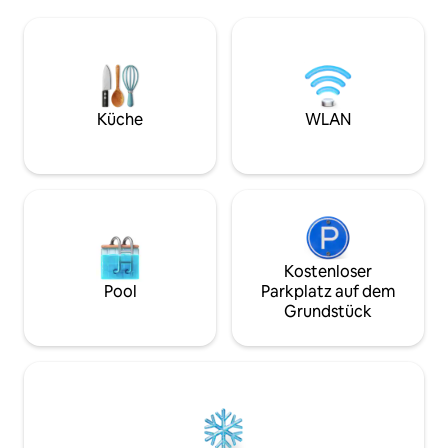
Infrarotsauna. Wunderbar zum
Traumhafte Suite
Entspannen, bevor Sie sich in das
zu einem komplett
bequeme Doppelbett kuscheln. Um
Außenbereich mit
morgens mit (oder durch) dem Duft
für unvergesslich
frisch gebackener Brötchen
ausgestattet, rom
aufzuwachen (Bäcker um die Ecke). Hier
Schlafzimmer mit 
vergessen Sie die Hektik und den Stress
Badezimmer, WC, 
Küche
WLAN
des Alltags!
und Essbereich.
Kostenloser
Pool
Parkplatz auf dem
Grundstück