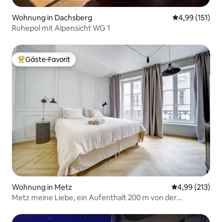
Wohnung in Dachsberg
Durchschnittl
4,99 (151)
Ruhepol mit Alpensicht WG 1
Gäste-Favorit
Beliebter Gäste-Favorit.
Wohnung in Metz
Durchschnittl
4,99 (213)
Metz meine Liebe, ein Aufenthalt 200 m von der
Kathedrale entfernt