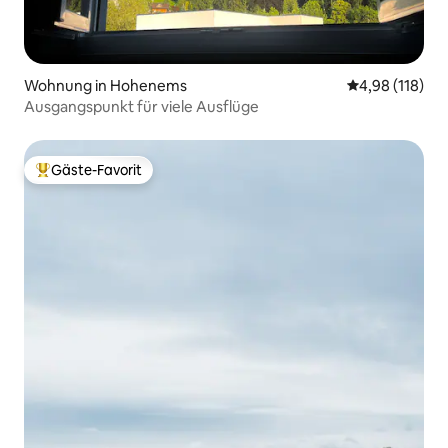
Wohnung in Hohenems
Durchschnittl
4,98 (118)
Ausgangspunkt für viele Ausflüge
Gäste-Favorit
Beliebter Gäste-Favorit.