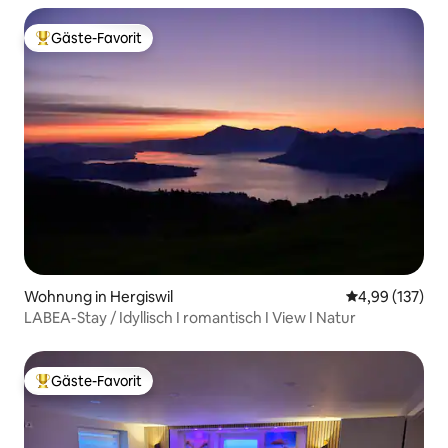
Gäste-Favorit
Beliebter Gäste-Favorit.
Wohnung in Hergiswil
Durchschnittl
4,99 (137)
LABEA-Stay / Idyllisch I romantisch I View I Natur
Gäste-Favorit
Beliebter Gäste-Favorit.