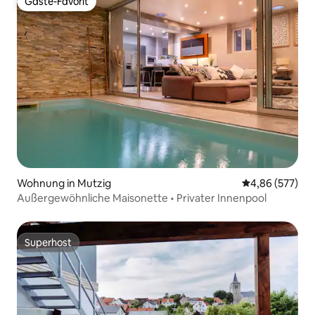
Gäste-Favorit
Gäste-Favorit
Wohnung in Mutzig
Durchschnittli
4,86 (577)
Außergewöhnliche Maisonette • Privater Innenpool
Superhost
Superhost