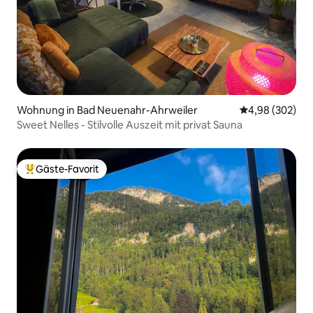
Wohnung in Bad Neuenahr-Ahrweiler
Durchschnittli
4,98 (302)
Sweet Nelles - Stilvolle Auszeit mit privat Sauna
Gäste-Favorit
Beliebter Gäste-Favorit.