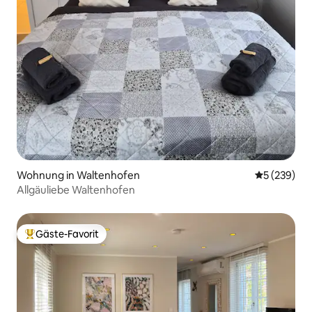
Wohnung in Waltenhofen
Durchschnit
5 (239)
Allgäuliebe Waltenhofen
Gäste-Favorit
Beliebter Gäste-Favorit.