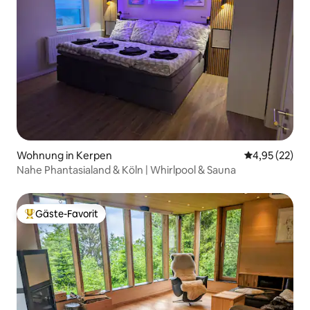
Wohnung in Kerpen
Durchschnitt
4,95 (22)
Nahe Phantasialand & Köln | Whirlpool & Sauna
Gäste-Favorit
Beliebter Gäste-Favorit.