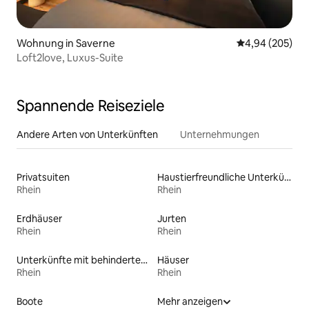
Wohnung in Saverne
Durchschnittli
4,94 (205)
Loft2love, Luxus-Suite
Spannende Reiseziele
Andere Arten von Unterkünften
Unternehmungen
Privatsuiten
Haustierfreundliche Unterkünfte
Rhein
Rhein
Erdhäuser
Jurten
Rhein
Rhein
Unterkünfte mit behindertengerechtem WC
Häuser
Rhein
Rhein
Boote
Mehr anzeigen