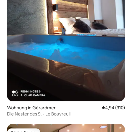
Wohnung in Gérardmer
Durchschnittli
4,94 (310)
Die Nester des 9. - Le Bouvreuil