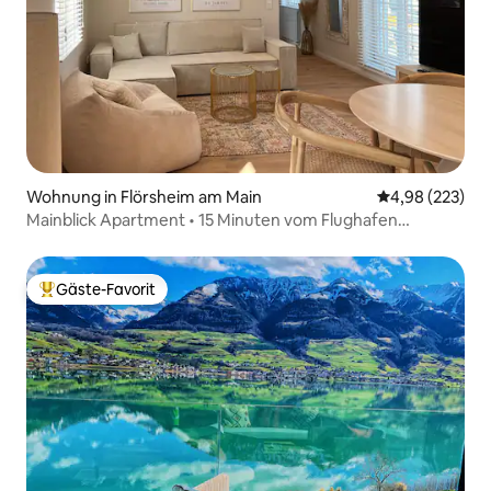
Wohnung in Flörsheim am Main
Durchschnittli
4,98 (223)
Mainblick Apartment • 15 Minuten vom Flughafen
entfernt • Kostenlose Parkplätze
Gäste-Favorit
Beliebter Gäste-Favorit.