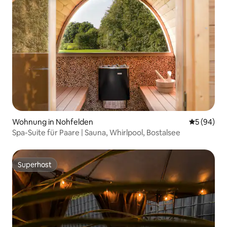
Wohnung in Nohfelden
Durchschni
5 (94)
Spa-Suite für Paare | Sauna, Whirlpool, Bostalsee
Superhost
Superhost