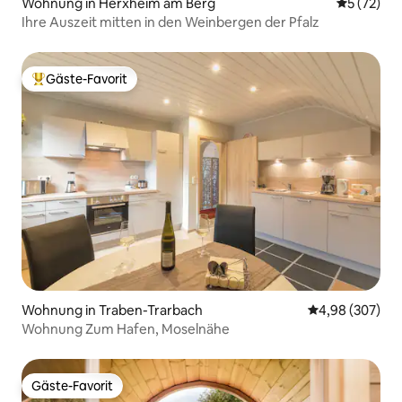
Wohnung in Herxheim am Berg
Durchschn
5 (72)
Ihre Auszeit mitten in den Weinbergen der Pfalz
Gäste-Favorit
Beliebter Gäste-Favorit.
Wohnung in Traben-Trarbach
Durchschnittli
4,98 (307)
Wohnung Zum Hafen, Moselnähe
Gäste-Favorit
Gäste-Favorit