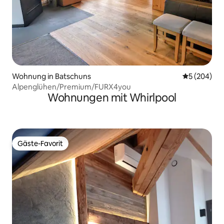
Wohnung in Batschuns
Durchschnit
5 (204)
Alpenglühen/Premium/FURX4you
Wohnungen mit Whirlpool
Gäste-Favorit
Gäste-Favorit