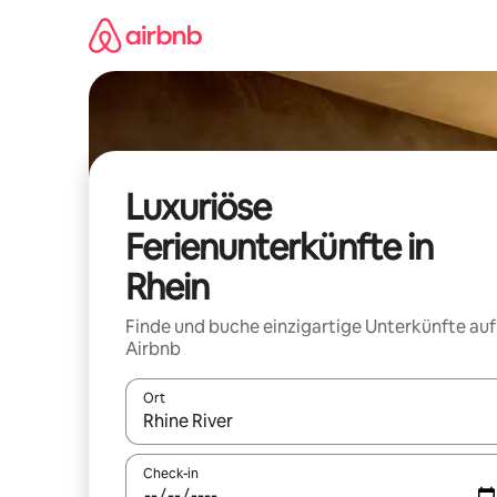
Zu
Inhalten
springen
Luxuriöse
Ferienunterkünfte in
Rhein
Finde und buche einzigartige Unterkünfte auf
Airbnb
Ort
Wenn Ergebnisse verfügbar sind, navigiere mit d
Check-in