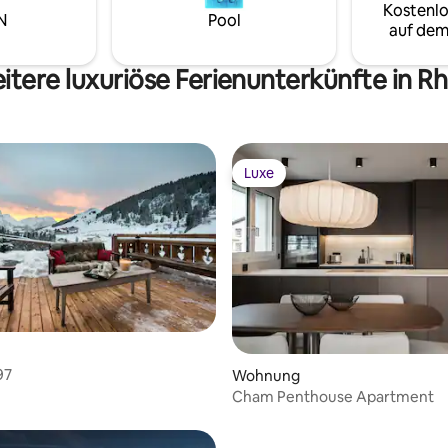
Kostenlo
rnen Annehmlichkeiten ist
moderne et élégance naturelle
N
Pool
auf dem
us in Zürich einzigartig.
 jetzt!
itere luxuriöse Ferienunterkünfte in Rh
Luxe
Luxe
97
Wohnung
Cham Penthouse Apartment