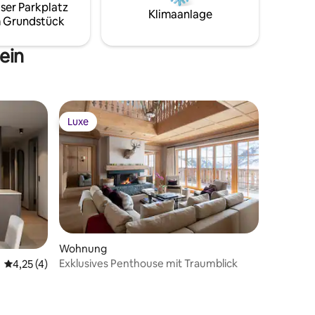
ser Parkplatz
.
* Washing machine
Klimaanlage
 Grundstück
ein
Luxe
Luxe
Wohnung
Exklusives Penthouse mit Traumblick
Durchschnittliche Bewertung: 4,25 von 5, 4 Bewertungen
4,25 (4)