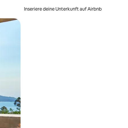
Inseriere deine Unterkunft auf Airbnb
h Berühren oder Wischgesten.