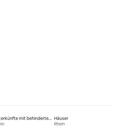
Unterkünfte mit behindertengerechtem WC
Häuser
in
Rhein