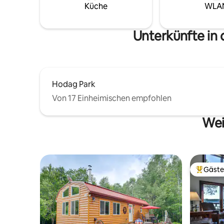
Gasgrill. 
Küche
WLA
Schwimmw
Stegs zur Verfüg
erkunde 
Unterkünfte in
unvergess
ruhigen Z
Hodag Park
Von 17 Einheimischen empfohlen
Wei
Gäste
Beliebte