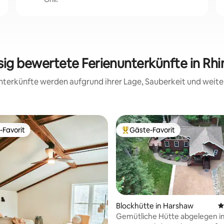
sig bewertete Ferienunterkünfte in Rh
 Unterkünfte werden aufgrund ihrer Lage, Sauberkeit und wei
-Favorit
Gäste-Favorit
r Gäste-Favorit.
Beliebter Gäste-Favorit.
Blockhütte in Harshaw
D
Gemütliche Hütte abgelegen i