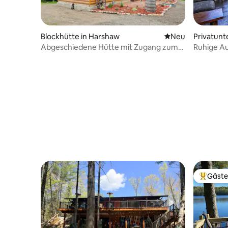
Blockhütte in Harshaw
Neue Unterkunft
Neu
Privatunt
er
Abgeschiedene Hütte mit Zugang zum
Ruhige Au
UTV-Weg in Harshaw!
Crescent
Gäste
Beliebte