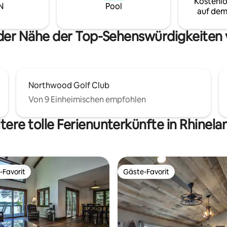
Kostenlo
Kajaks, Paddel und
N
Pool
auf dem
esten stehen in der Nähe des
ung. Entspanne dich,
die Umgebung und schaffe
 der Nähe der Top-Sehenswürdigkeiten 
liche Erinnerungen in deinem
uhause in der Ferne!
Northwood Golf Club
Von 9 Einheimischen empfohlen
tere tolle Ferienunterkünfte in Rhinela
-Favorit
Gäste-Favorit
r Gäste-Favorit.
Gäste-Favorit