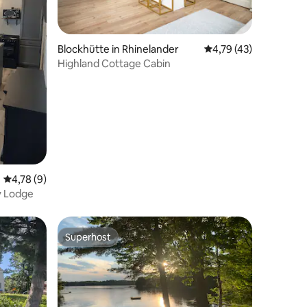
78 Bewertungen
Blockhütte in Rhinelander
Durchschnittliche Be
4,79 (43)
Highland Cottage Cabin
Durchschnittliche Bewertung: 4,78 von 5, 9 Bewertungen
4,78 (9)
y Lodge
Superhost
Superhost