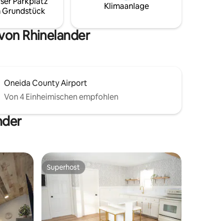
ser Parkplatz
Klimaanlage
 Grundstück
von Rhinelander
Oneida County Airport
Von 4 Einheimischen empfohlen
nder
Superhost
Superhost