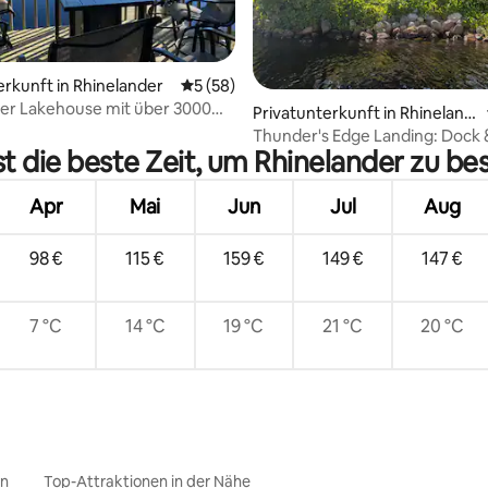
erkunft in Rhinelander
Durchschnittliche Bewertung: 5 von 5, 
5 (58)
er Lakehouse mit über 3000
 Bewertung: 5 von 5, 4 Bewertungen
Privatunterkunft in Rhineland
uß!
er
Thunder's Edge Landing: Dock 
t die beste Zeit, um Rhinelander zu b
Schneemobil-Trail
Apr
Mai
Jun
Jul
Aug
98 €
115 €
159 €
149 €
147 €
7 °C
14 °C
19 °C
21 °C
20 °C
en
Top-Attraktionen in der Nähe