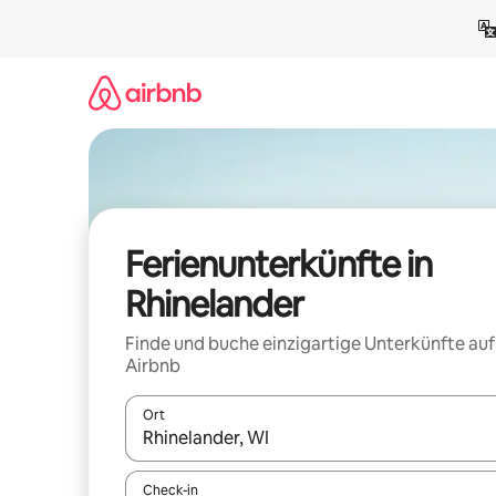
Zu
Inhalten
springen
Ferienunterkünfte in
Rhinelander
Finde und buche einzigartige Unterkünfte auf
Airbnb
Ort
Wenn Ergebnisse verfügbar sind, navigiere mit d
Check-in