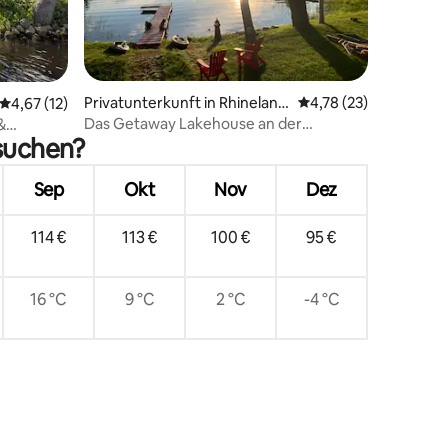
58 Bewertungen
Privatunterkunft in Rhineland
Durchschnittliche Be
4,78 (23)
Durchschnittliche Bewertung: 4,67 von 5, 12 Bewertungen
4,67 (12)
er
Das Getaway Lakehouse an der
&
esuchen?
wunderschönen Wildflower Bay
Sep
Okt
Nov
Dez
114 €
113 €
100 €
95 €
16 °C
9 °C
2 °C
-4 °C