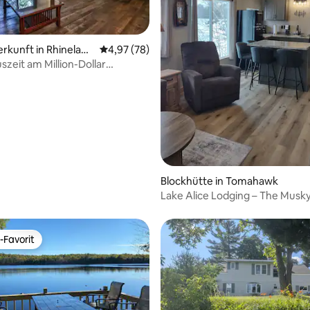
erkunft in Rhineland
Durchschnittliche Bewertung: 4,97 von 5, 
4,97 (78)
szeit am Million-Dollar
 Lake
Blockhütte in Tomahawk
Lake Alice Lodging – The Musk
-Favorit
r Gäste-Favorit.