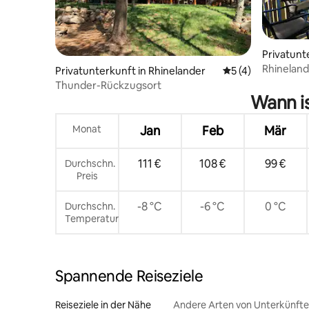
Privatunt
Rhineland
Privatunterkunft in Rhinelander
Durchschnittliche
5 (4)
Quadratf
Thunder-Rückzugsort
Wann is
Monat
Jan
Feb
Mär
111 €
108 €
99 €
Durchschn.
Preis
-8 °C
-6 °C
0 °C
Durchschn.
Temperatur
Spannende Reiseziele
Reiseziele in der Nähe
Andere Arten von Unterkünft