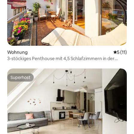
Wohnung
Durchschn
5 (11)
3-stöckiges Penthouse mit 4,5 Schlafzimmern in der
Altstadt von Riga
Superhost
Superhost