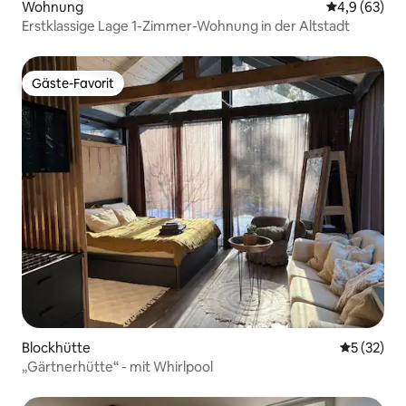
Wohnung
Durchschnitt
4,9 (63)
Erstklassige Lage 1-Zimmer-Wohnung in der Altstadt
Gäste-Favorit
Gäste-Favorit
Blockhütte
Durchschn
5 (32)
„Gärtnerhütte“ - mit Whirlpool