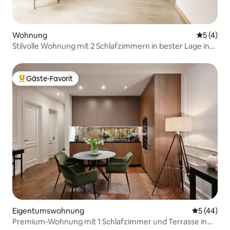
Wohnung
Durchsch
5 (4)
Stilvolle Wohnung mit 2 Schlafzimmern in bester Lage in
der Altstadt von Riga – Schlafplätze für 6 Personen
Gäste-Favorit
Beliebter Gäste-Favorit.
Eigentumswohnung
Durchschni
5 (44)
Premium-Wohnung mit 1 Schlafzimmer und Terrasse in