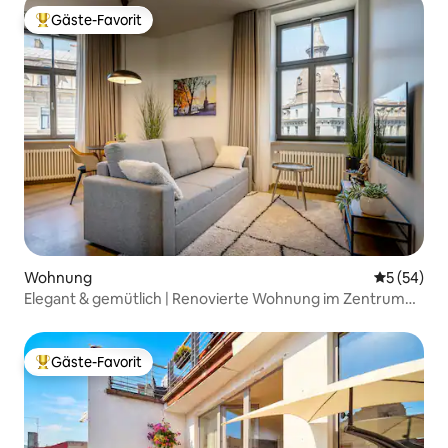
Gäste-Favorit
Beliebter Gäste-Favorit.
Wohnung
Durchschni
5 (54)
Elegant & gemütlich | Renovierte Wohnung im Zentrum
von Riga
Gäste-Favorit
Beliebter Gäste-Favorit.