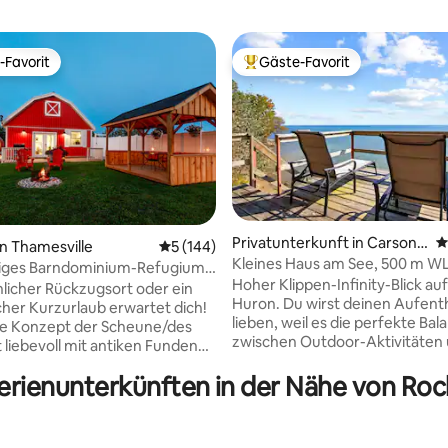
-Favorit
Gäste-Favorit
r Gäste-Favorit.
Beliebter Gäste-Favorit.
Privatunterkunft in Carsonvi
D
n Thamesville
Durchschnittliche Bewertung: 5 von 5, 1
5 (144)
lle
Kleines Haus am See, 500 m 
rtung: 4,92 von 5, 190 Bewertungen
rtiges Barndominium-Refugium
Hoher Klippen-Infinity-Blick au
ter Sauna*
nlicher Rückzugsort oder ein
Huron. Du wirst deinen Aufent
her Kurzurlaub erwartet dich!
lieben, weil es die perfekte Bal
ne Konzept der Scheune/des
zwischen Outdoor-Aktivitäten 
t liebevoll mit antiken Funden
Möglichkeit gibt, mit der Natur
rnen Annehmlichkeiten
kommunizieren. Zu den
Ferienunterkünften in der Nähe von Ro
tet. Erkunde tagsüber die
Annehmlichkeiten gehören zwe
ft und entdecke Bauernmärkte
eine große Feuerstelle im Freie
gartige Geschäfte und
Innenkamin, ein Privatstrand u
n, die nur eine kurze Autofahrt