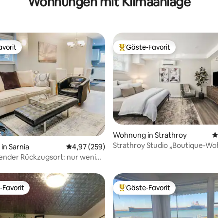
Wohnungen mit Klimaanlage
vorit
Gäste-Favorit
vorit
Beliebter Gäste-Favorit.
ertung: 4,99 von 5, 112 Bewertungen
Wohnung in Strathroy
D
Strathroy Studio „Boutique-W
n Sarnia
Durchschnittliche Bewertung: 4,97 von 5, 2
4,97 (259)
Feinsten!“
ender Rückzugsort: nur wenige
vom Lake Huron entfernt
-Favorit
Gäste-Favorit
r Gäste-Favorit.
Beliebter Gäste-Favorit.