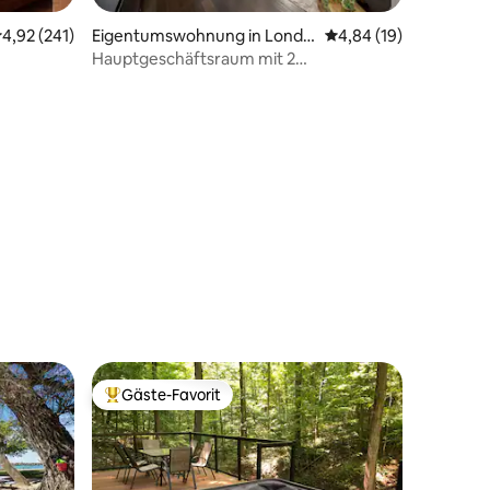
urchschnittliche Bewertung: 4,92 von 5, 241 Bewertungen
4,92 (241)
Eigentumswohnung in Londo
Durchschnittliche Be
4,84 (19)
n
Hauptgeschäftsraum mit 2
Schlafzimmern
41 Bewertungen
Gäste-Favorit
Beliebter Gäste-Favorit.