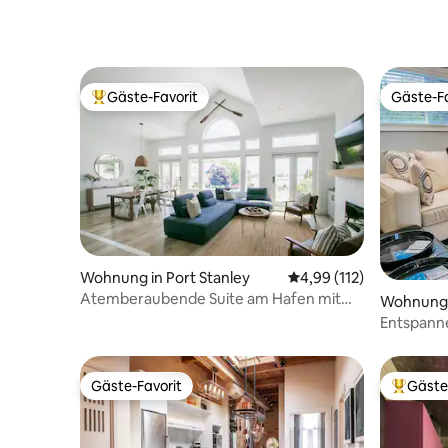
Gäste-Favorit
Gäste-Fa
Beliebter Gäste-Favorit.
Gäste-Fa
Wohnung in Port Stanley
Durchschnittliche Bew
4,99 (112)
Atemberaubende Suite am Hafen mit
Wohnung i
außergewöhnlicher Aussicht.
Entspann
Schritte 
Gäste-Favorit
Gäste
Gäste-Favorit
Beliebte