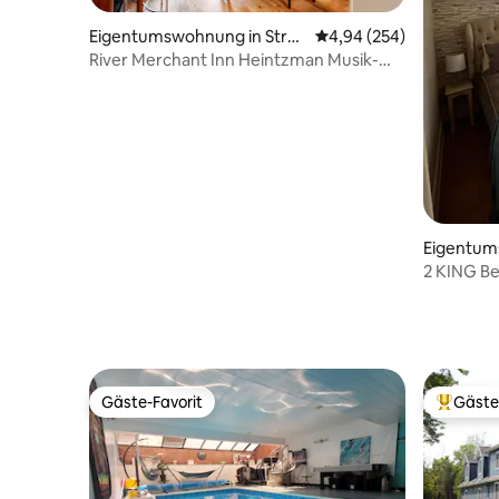
Eigentumswohnung in Strat
Durchschnittliche Bewe
4,94 (254)
ford
River Merchant Inn Heintzman Musik-
Suite
Eigentum
ord
2 KING Be
Eigentum
vom Avon
Gäste-Favorit
Gäste
Gäste-Favorit
Beliebte