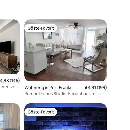
Gäste-Favorit
Gäste-Favorit
urchschnittliche Bewertung: 4,98 von 5, 146 Bewertungen
4,98 (146)
ohnen vom
59 Bewertungen
Wohnung in Port Franks
Durchschnittliche Bew
4,91 (199)
Romantisches Studio-Ferienhaus mit
gemeinsamem Whirlpool, Sauna
Gäste-Favorit
Gäste-Favorit