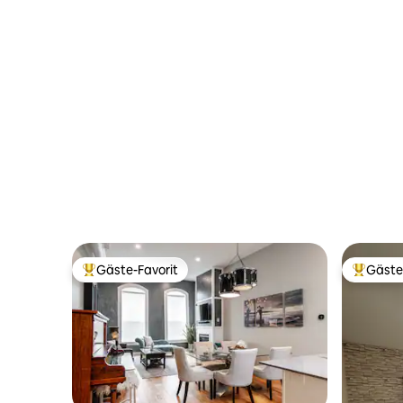
Schlafzimmern und Küche
Gäste-Favorit
Gäste
Beliebter Gäste-Favorit.
Beliebte