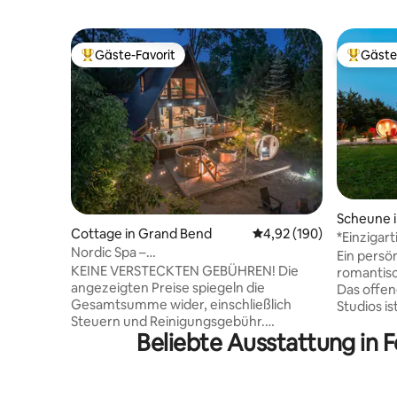
Gäste-Favorit
Gäste
Beliebter Gäste-Favorit.
Beliebte
Scheune i
Cottage in Grand Bend
Durchschnittliche Bewe
4,92 (190)
*Einziga
Nordic Spa –
mit priva
Ein persö
Whirlpool/Kaltwasserbecken/Sauna
KEINE VERSTECKTEN GEBÜHREN! Die
romantisc
angezeigten Preise spiegeln die
Das offe
Gesamtsumme wider, einschließlich
Studios is
Steuern und Reinigungsgebühr.
und mode
Beliebte Ausstattung in 
Willkommen in unserem Nordic Spa –
eingerich
einem ganzjährigen Ort der
Landscha
Entspannung, abseits vom hektischen
und einzi
Treiben und komplett mit privater Sauna,
Bäckereie