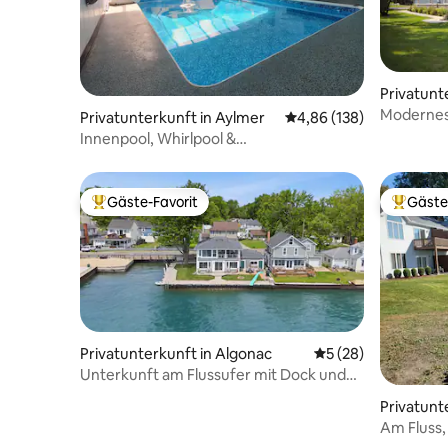
Privatunt
Modernes
Privatunterkunft in Aylmer
Durchschnittliche Bewe
4,86 (138)
Haus am S
Innenpool, Whirlpool &
Videospielzimmer, in Strandnähe
Gäste-Favorit
Gäste
Beliebter Gäste-Favorit.
Beliebte
Privatunterkunft in Algonac
Durchschnittliche 
5 (28)
Unterkunft am Flussufer mit Dock und
Blick auf den Frachter
Privatunt
on
Am Fluss,
Wohnung &