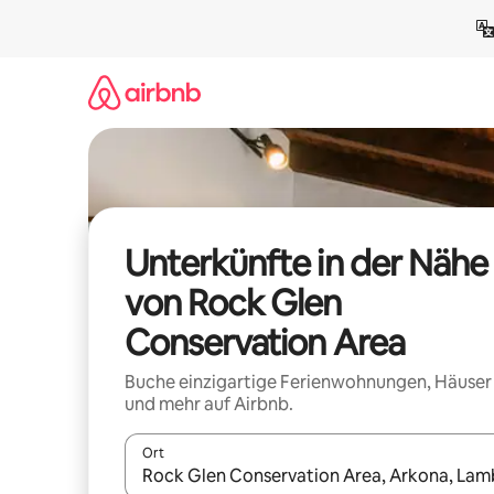
Zu
Inhalten
springen
Unterkünfte in der Nähe
von Rock Glen
Conservation Area
Buche einzigartige Ferienwohnungen, Häuser
und mehr auf Airbnb.
Ort
Wenn Ergebnisse verfügbar sind, navigiere mit d