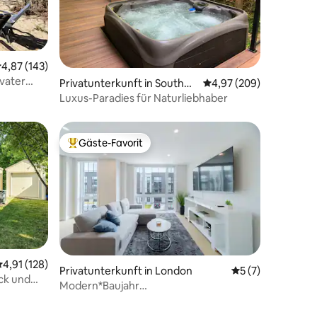
16 Bewertungen
urchschnittliche Bewertung: 4,87 von 5, 143 Bewertungen
4,87 (143)
vater
Privatunterkunft in Southw
Durchschnittliche Bew
4,97 (209)
old
Luxus-Paradies für Naturliebhaber
Gäste-Favorit
Beliebter Gäste-Favorit.
urchschnittliche Bewertung: 4,91 von 5, 128 Bewertungen
4,91 (128)
Privatunterkunft in London
Durchschnittlich
5 (7)
ck und
Modern*Baujahr
50 Bewertungen
2026*TV75”*Schlafplätze für
10*Terrasse*Wäsche