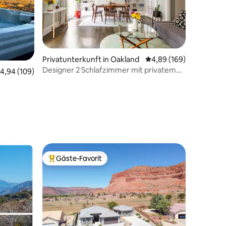
Privatunterkunft in Oakland
Durchschnittliche Bew
4,89 (169)
Designer 2 Schlafzimmer mit privatem
urchschnittliche Bewertung: 4,94 von 5, 109 Bewertungen
4,94 (109)
Garten
Kanab-
11 Bewertungen
Gäste-Favorit
Beliebter Gäste-Favorit.