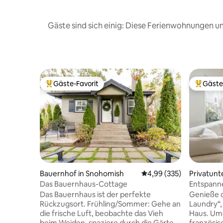
Gäste sind sich einig: Diese Ferienwohnungen 
Gäste-Favorit
Gäste
Beliebter Gäste-Favorit.
Beliebte
Bauernhof in Snohomish
Durchschnittliche Bewe
4,99 (335)
Privatunt
Das Bauernhaus-Cottage
Entspanne
im histor
Das Bauernhaus ist der perfekte
Genieße d
Jacksonvi
Rückzugsort. Frühling/Sommer: Gehe an
Laundry“,
die frische Luft, beobachte das Vieh
Haus. Umg
beim Weiden, spaziere durch die Gärten,
französis