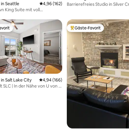
rtung: 4,99 von 5, 263 Bewertungen
n Seattle
Durchschnittliche Bewertung: 4,96 von 5, 1
4,96 (162)
Barrierefreies Studio in Silver 
n King Suite mit voll
teter Küche und privatem
immer
vorit
Gäste-Favorit
vorit
Beliebter Gäste-Favorit.
rtung: 4,97 von 5, 223 Bewertungen
n Salt Lake City
Durchschnittliche Bewertung: 4,94 von 5, 1
4,94 (166)
t SLC | In der Nähe von U von U
häusern | Kostenloser Park