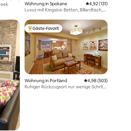
62 Bewertungen
Wohnung in Spokane
Durchschnittliche Bew
4,92 (131)
Creek
Luxus mit Kingsize-Betten, Billardtisch,
zentraler Innenstadt!
Gäste-Favorit
Beliebter Gäste-Favorit.
Wohnung in Portland
Durchschnittliche Bew
4,98 (503)
66 Bewertungen
Ruhiger Rückzugsort nur wenige Schritte
vom belebten NE Broadway entfernt