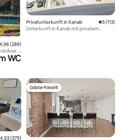
28 Bewertungen
Privatunterkunft in Kanab
Durchschnittliche 
5 (113)
Unterkunft in Kanab mit privatem
Whirlpool. In der Nähe von Zion & Bryce
urchschnittliche Bewertung: 4,96 von 5, 289 Bewertungen
4,96 (289)
teckdose ~
em WC
Gäste-Favorit
Gäste-Favorit
urchschnittliche Bewertung: 4,93 von 5, 379 Bewertungen
4,93 (379)