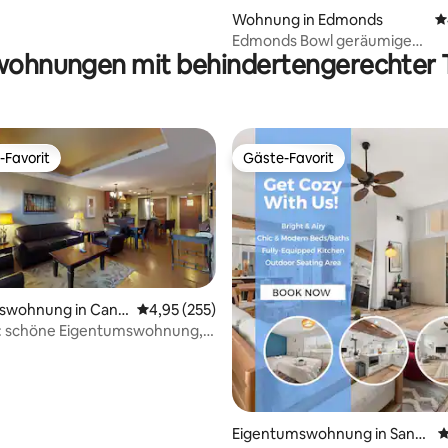
Wohnung in Edmonds
D
Edmonds Bowl geräumige
wohnungen mit behindertengerechter T
Gartenwohnung
-Favorit
Gäste-Favorit
r Gäste-Favorit.
Gäste-Favorit
swohnung in Can
Durchschnittliche Bewertung: 4,95 von 5, 2
4,95 (255)
 schöne Eigentumswohnung,
rtung: 4,96 von 5, 293 Bewertungen
sicht, beste Preise
Eigentumswohnung in Santa
D