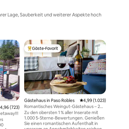
rer Lage, Sauberkeit und weiterer Aspekte hoch
Gästehau
Gäste-Favorit
Gäste
Beliebter Gäste-Favorit.
Beliebte
Barrieref
Garteno
Ein pfleg
Gartenbl
Essen in Portland. „
dem ich j
Kommenta
American
für Desi
Gehobene
54 Bewertungen
Gästehaus in Paso Robles
Durchschnittliche Bewer
4,99 (1.023)
Einricht
Romantisches Weingut-Gästehaus – 2
urchschnittliche Bewertung: 4,96 von 5, 723 Bewertungen
4,96 (723)
Bäumen g
Minuten von Weingütern entfernt
Zu den obersten 1 % aller Inserate mit
NoPo, nu
Getaway!!!
1.000 5-Sterne-Bewertungen. Genießen
Stadtzentr
es
Sie einen romantischen Aufenthalt in
ausgesta
00
unserem an Annehmlichkeiten reichen