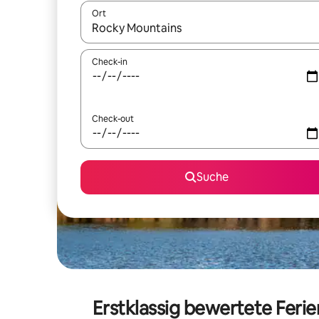
Ort
Wenn Ergebnisse verfügbar sind, navigiere mit d
Check-in
Check-out
Suche
Erstklassig bewertete Fer