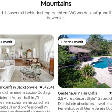
Mountains
und -häuser mit behindertengerechtem WC werden aufgrund ih
bewertet.
-Favorit
Gäste-Favorit
r Gäste-Favorit.
Gäste-Favorit
rtung: 4,99 von 5, 335 Bewertungen
erkunft in Jacksonville
Durchschnittliche Bewertung: 5 von 5, 2
5 (254)
 dich in einem Luxus-Cottage
Gästehaus in Fair Oaks
D
ischen Zentrum von
einen Aufenthalt in „The
2,5 Acre „Resort Style“ Gated 
lle
 einem schönen historischen
Dies ist ein absolutes Juwel ein
ebaut und professionell im
Ferienhauses!! Genieße ein 1.0
chen Landhausstil eingerichtet,