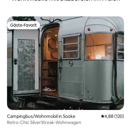
Gäste-Favorit
Gäste-Favorit
Campingbus/Wohnmobil in Sooke
Durchschnittli
4,88 (120)
Retro-Chic SilverStreak-Wohnwagen