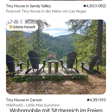
Tiny House in Sandy Valley
Durchschnittlic
4,93 (1.092)
Peacock Tiny House in der Nähe von Las Vegas
Gäste-Favorit
Beliebter Gäste-Favorit.
Tiny House in Carson
Durchschnittl
4,99 (101)
MilePost5 – Little Miss Sunshine
Wohnmobile mit Sitzbereich im Freien