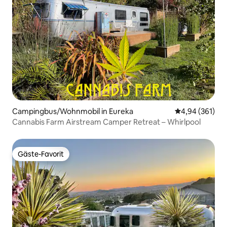
Campingbus/Wohnmobil in Eureka
Durchschnittli
4,94 (361)
Cannabis Farm Airstream Camper Retreat – Whirlpool
Gäste-Favorit
Gäste-Favorit