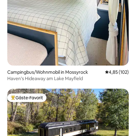
Campingbus/Wohnmobil in Mossyrock
Durchschnittl
4,85 (102)
Haven's Hideaway am Lake Mayfield
Gäste-Favorit
Beliebter Gäste-Favorit.