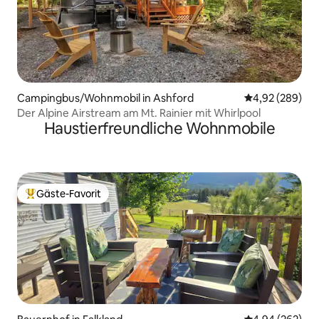
Campingbus/Wohnmobil in Ashford
Durchschnittli
4,92 (289)
Der Alpine Airstream am Mt. Rainier mit Whirlpool
Haustierfreundliche Wohnmobile
Gäste-Favorit
Beliebter Gäste-Favorit.