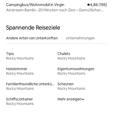
Campingbus/Wohnmobil in Virgin
Durchschnittli
4,86 (195)
Airstream Bambi • 20 Minuten nach Zion • Gemütlicher
Rückzugsort
Spannende Reiseziele
Andere Arten von Unterkünften
Unternehmungen
Tipis
Chalets
Rocky Mountains
Rocky Mountains
Hotelzimmer
Eigentumswohnungen
Rocky Mountains
Rocky Mountains
Familienfreundliche Unterkünfte
Scheunen
Rocky Mountains
Rocky Mountains
Schiffscontainer
Mehr anzeigen
Rocky Mountains