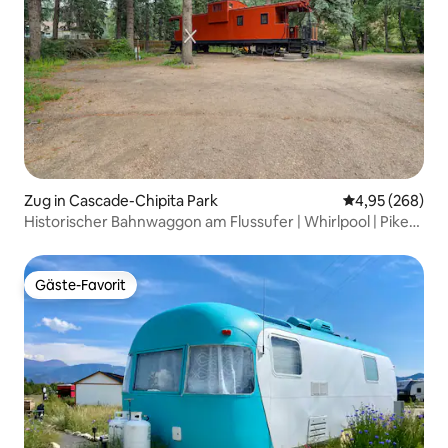
Zug in Cascade-Chipita Park
Durchschnittli
4,95 (268)
Historischer Bahnwaggon am Flussufer | Whirlpool | Pikes
Peak
Gäste-Favorit
Gäste-Favorit