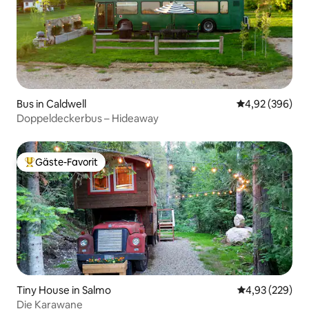
Bus in Caldwell
Durchschnittli
4,92 (396)
Doppeldeckerbus – Hideaway
Gäste-Favorit
Beliebter Gäste-Favorit.
Tiny House in Salmo
Durchschnittli
4,93 (229)
Die Karawane