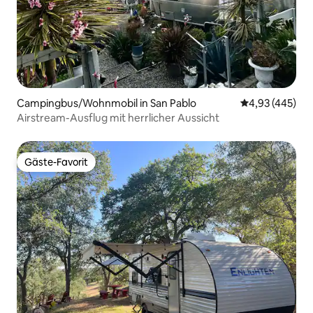
Campingbus/Wohnmobil in San Pablo
Durchschnittli
4,93 (445)
Airstream-Ausflug mit herrlicher Aussicht
Gäste-Favorit
Gäste-Favorit