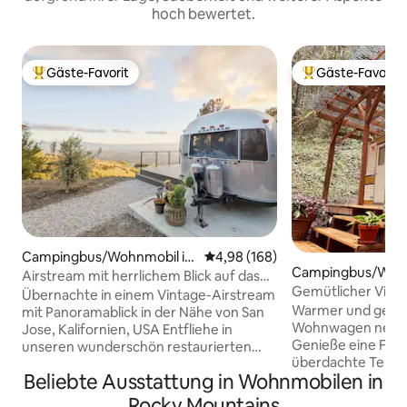
hoch bewertet.
Gäste-Favorit
Gäste-Favorit
Beliebter Gäste-Favorit.
Beliebter Gäste-F
Campingbus/Wohnmobil in
Durchschnittliche Bewertung: 4
4,98 (168)
Campingbus/Wohn
San Jose
Airstream mit herrlichem Blick auf das
Portland
Gemütlicher Vint
Silicon Valley
Übernachte in einem Vintage-Airstream
Wäldern von Portl
Warmer und gemüt
mit Panoramablick in der Nähe von San
Wohnwagen neben
Jose, Kalifornien, USA Entfliehe in
Genieße eine Feuer
unseren wunderschön restaurierten
überdachte Terras
Vintage-Airstream, der perfekt in den
Beliebte Ausstattung in Wohnmobilen in
ununterbrochenen
ruhigen Ausläufern von San Jose
heißes, verträum
gelegen ist. Nur wenige Minuten vom
Rocky Mountains