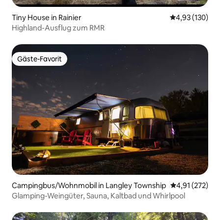
Tiny House in Rainier
Durchschnittl
4,93 (130)
Highland-Ausflug zum RMR
Gäste-Favorit
Gäste-Favorit
Campingbus/Wohnmobil in Langley Township
Durchschnittl
4,91 (272)
Glamping-Weingüter, Sauna, Kaltbad und Whirlpool