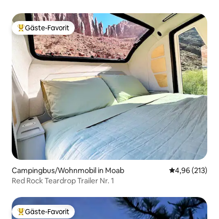
Gäste-Favorit
Beliebter Gäste-Favorit.
Campingbus/Wohnmobil in Moab
Durchschnittl
4,96 (213)
Red Rock Teardrop Trailer Nr. 1
Gäste-Favorit
Beliebter Gäste-Favorit.