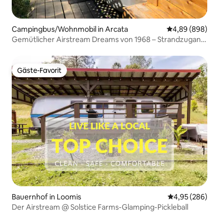
Campingbus/Wohnmobil in Arcata
Durchschnittli
4,89 (898)
Gemütlicher Airstream Dreams von 1968 – Strandzugang
Arcata
Gäste-Favorit
Gäste-Favorit
Bauernhof in Loomis
Durchschnittli
4,95 (286)
Der Airstream @ Solstice Farms-Glamping-Pickleball