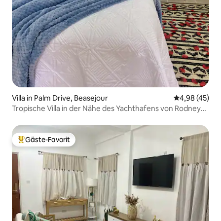
Villa in Palm Drive, Beasejour
Durchschnittl
4,98 (45)
Tropische Villa in der Nähe des Yachthafens von Rodney
Bay
Gäste-Favorit
Beliebter Gäste-Favorit.