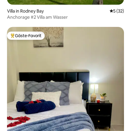
Villa in Rodney Bay
Durchschn
5 (32)
Anchorage #2 Villa am Wasser
Gäste-Favorit
Beliebter Gäste-Favorit.