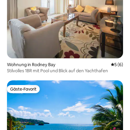
Wohnung in Rodney Bay
Durchschn
5 (6)
Stilvolles 1BR mit Pool und Blick auf den Yachthafen
Gäste-Favorit
Gäste-Favorit