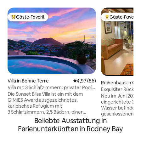
Gäste-Favorit
Gäste-Favorit
Beliebter Gäste-Favorit.
Beliebter Gäste-F
Villa in Bonne Terre
Durchschnittliche Bewertung: 
4,97 (86)
Reihenhaus in Gros
Villa mit 3 Schlafzimmern: privater Pool,
Exquisiter Rückzu
Meerblick, 10 Minuten zum Strand
Die Sunset Bliss Villa ist ein mit dem
Neu im Juni 2025! Dieses wunderschön
GIMIES Award ausgezeichnetes,
eingerichtete 3-s
karibisches Refugium mit
Wasser befindet si
3 Schlafzimmern, 2,5 Bädern, einer
geschlossenen Wo
kühlen Brise aus dem Osten und einem
Beliebte Ausstattung in
von Rodney Bay un
unvergesslichen Blick auf den
Schritte von Strä
Ferienunterkünften in Rodney Bay
Sonnenuntergang. Die tropische
dem Nachtleben entfernt. 
Architektur, die moderne
Raum mit Einbaukü