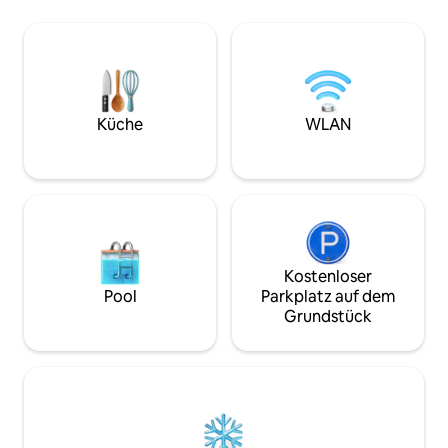
Innenausstattung und der 18 Meter
geräumigen Wohnb
lange Balkon bieten den perfekten
zu einer Terrasse 
Rahmen für Mahlzeiten im Freien, zum
Die Schlafzimmer 
Entspannen, Schwimmen und
verfügen über ein
Sonnenbaden. Die Unterkunft liegt nur
Hauptschlafzimmer
5–10 Minuten von Rodney Bay, den
einen herrlichen B
Stränden, Restaurants und
Yachthafen; das o
Küche
WLAN
Sehenswürdigkeiten entfernt und bietet
perfekt für mobile
einen ruhigen und dennoch
Unterkunft ungeei
komfortablen Aufenthalt. Eingezäunt
und Personen mit
und mit einem Tor versehen, mit einem
Mobilität.
privaten Pool. Dein perfekter
Zufluchtsort auf St. Lucia erwartet dich.
Kostenloser
Pool
Parkplatz auf dem
Grundstück