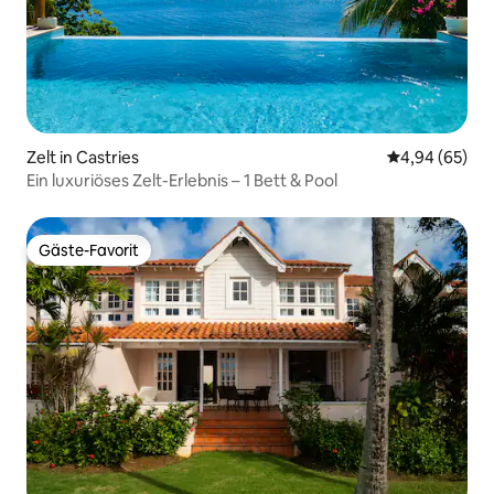
Zelt in Castries
Durchschnittl
4,94 (65)
Ein luxuriöses Zelt-Erlebnis – 1 Bett & Pool
Gäste-Favorit
Gäste-Favorit