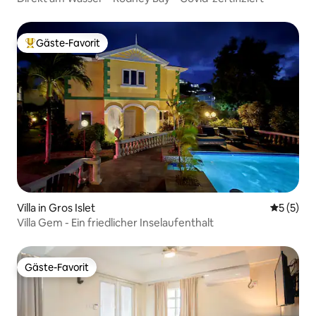
Gäste-Favorit
Beliebter Gäste-Favorit.
Villa in Gros Islet
Durchsch
5 (5)
Villa Gem - Ein friedlicher Inselaufenthalt
Gäste-Favorit
Gäste-Favorit