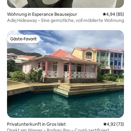
Wohnung in Esperance Beausejour
Durchschnittl
4,94 (85)
Adèj Hideaway – Eine gemütliche, voll möblierte Wohnung
Gäste-Favorit
Gäste-Favorit
Privatunterkunft in Gros Islet
Durchschnitt
4,92 (73)
Direkt am Wasser – Rodney Bay – Covid-zertifiziert