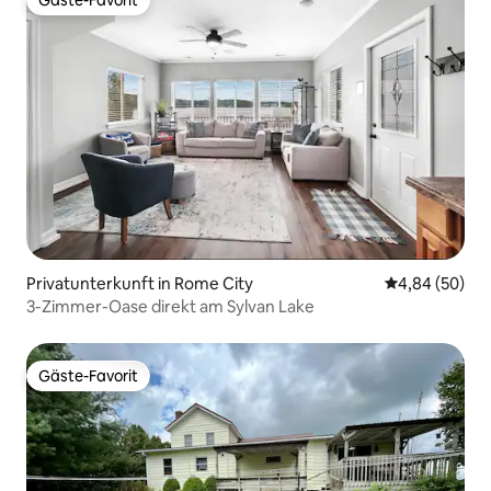
Gäste-Favorit
Gäste-Favorit
Privatunterkunft in Rome City
Durchschnittl
4,84 (50)
3-Zimmer-Oase direkt am Sylvan Lake
Gäste-Favorit
Gäste-Favorit