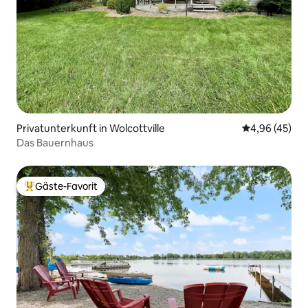
Privatunterkunft in Wolcottville
Durchschnittl
4,96 (45)
Das Bauernhaus
Gäste-Favorit
Beliebter Gäste-Favorit.