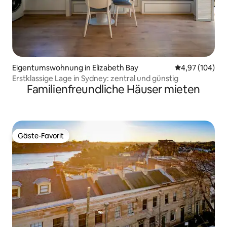
Eigentumswohnung in Elizabeth Bay
Durchschnittli
4,97 (104)
Erstklassige Lage in Sydney: zentral und günstig
Familienfreundliche Häuser mieten
Gäste-Favorit
Gäste-Favorit