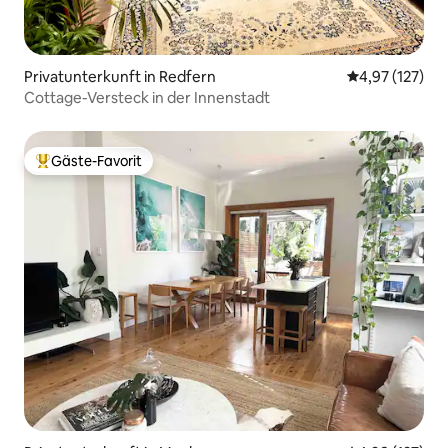
Privatunterkunft in Redfern
Durchschnittl
4,97 (127)
Cottage-Versteck in der Innenstadt
Gäste-Favorit
Beliebter Gäste-Favorit.