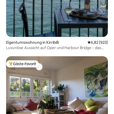
Eigentumswohnung in Kirribilli
Durchschnittli
4,82 (923)
Luxuriöse Aussicht auf Oper und Harbour Bridge – das
Beste in Syd
Gäste-Favorit
Beliebter Gäste-Favorit.