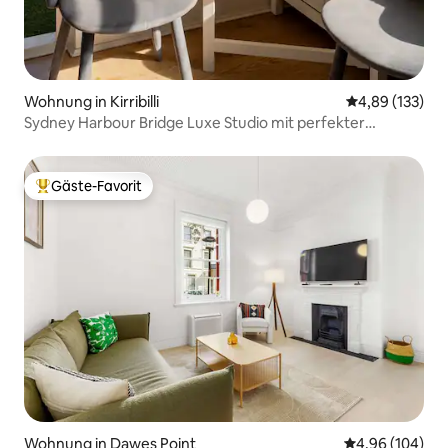
Wohnung in Kirribilli
Durchschnittl
4,89 (133)
Sydney Harbour Bridge Luxe Studio mit perfekter
Aussicht
Gäste-Favorit
Beliebter Gäste-Favorit.
Wohnung in Dawes Point
Durchschnittli
4,96 (104)