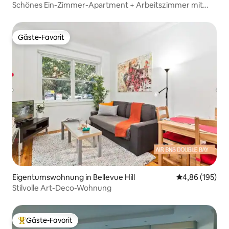
Schönes Ein-Zimmer-Apartment + Arbeitszimmer mit
Infinity-Pool
Gäste-Favorit
Gäste-Favorit
Eigentumswohnung in Bellevue Hill
Durchschnittli
4,86 (195)
Stilvolle Art-Deco-Wohnung
Gäste-Favorit
Beliebter Gäste-Favorit.