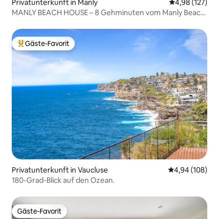
Privatunterkunft in Manly
Durchschnittl
4,98 (127)
MANLY BEACH HOUSE – 8 Gehminuten vom Manly Beach
entfernt!
Gäste-Favorit
Beliebter Gäste-Favorit.
Privatunterkunft in Vaucluse
Durchschnittli
4,94 (108)
180-Grad-Blick auf den Ozean.
Gäste-Favorit
Gäste-Favorit