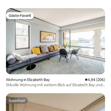
Gäste-Favorit
Gäste-Favorit
Wohnung in Elizabeth Bay
Durchschnittli
4,94 (206)
Stilvolle Wohnung mit weitem Blick auf Elizabeth Bay und
Harbour
Superhost
Superhost