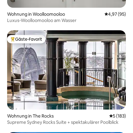
Wohnung in Woolloomooloo
Durchschnittl
4,97 (95)
Luxus-Woolloomooloo am Wasser
Gäste-Favorit
Beliebter Gäste-Favorit.
Wohnung in The Rocks
Durchschni
5 (183)
Supreme Sydney Rocks Suite + spektakulärer Poolblick