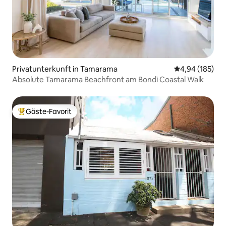
Privatunterkunft in Tamarama
Durchschnittli
4,94 (185)
Absolute Tamarama Beachfront am Bondi Coastal Walk
Gäste-Favorit
Beliebter Gäste-Favorit.