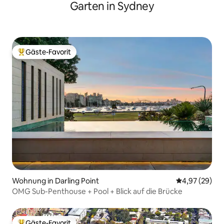
Garten in Sydney
Gäste-Favorit
Beliebter Gäste-Favorit.
Wohnung in Darling Point
Durchschnittl
4,97 (29)
OMG Sub-Penthouse + Pool + Blick auf die Brücke
Gäste-Favorit