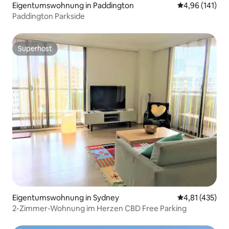
Eigentumswohnung in Paddington
Durchschnittl
4,96 (141)
Paddington Parkside
Superhost
Superhost
Eigentumswohnung in Sydney
Durchschnittl
4,81 (435)
2-Zimmer-Wohnung im Herzen CBD Free Parking