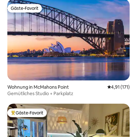
Gäste-Favorit
Gäste-Favorit
Wohnung in McMahons Point
Durchschnittl
4,91 (171)
Gemütliches Studio + Parkplatz
Gäste-Favorit
Beliebter Gäste-Favorit.