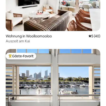
Wohnung in Woolloomooloo
Durchschni
5 (40)
Auszeit am Kai
Gäste-Favorit
Beliebter Gäste-Favorit.