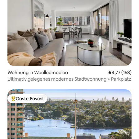
Wohnung in Woolloomooloo
Durchschnittl
4,77 (158)
Ultimativ gelegenes modernes Stadtwohnung + Parkplatz
Gäste-Favorit
Beliebter Gäste-Favorit.