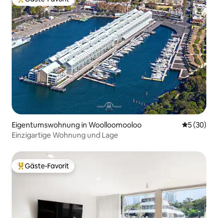
Beliebter Gäste-Favorit.
Eigentumswohnung in Woolloomooloo
Durchschni
5 (30)
Einzigartige Wohnung und Lage
Gäste-Favorit
Beliebter Gäste-Favorit.