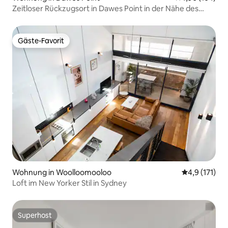
Zeitloser Rückzugsort in Dawes Point in der Nähe des
Circular Quay
Gäste-Favorit
Gäste-Favorit
Wohnung in Woolloomooloo
Durchschnitt
4,9 (171)
Loft im New Yorker Stil in Sydney
Superhost
Superhost