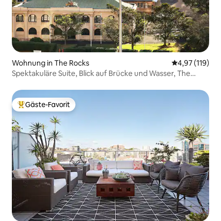
Wohnung in The Rocks
Durchschnittl
4,97 (119)
Spektakuläre Suite, Blick auf Brücke und Wasser, The
Rocks
Gäste-Favorit
Beliebter Gäste-Favorit.