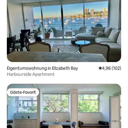
Eigentumswohnung in Elizabeth Bay
Durchschnittli
4,96 (102)
Harbourside Apartment
Gäste-Favorit
Gäste-Favorit