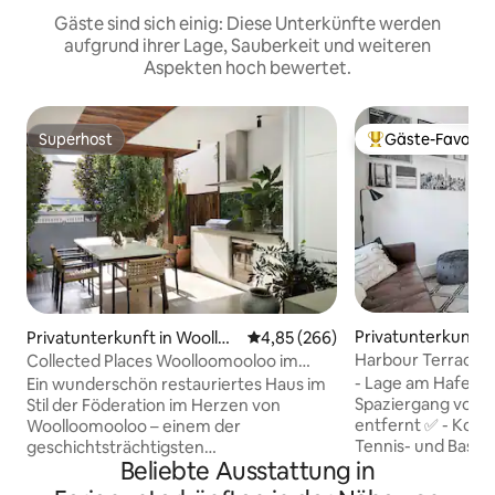
Gäste sind sich einig: Diese Unterkünfte werden
aufgrund ihrer Lage, Sauberkeit und weiteren
Aspekten hoch bewertet.
Superhost
Gäste-Favorit
Superhost
Beliebter Gäste-F
Privatunterkunft 
Privatunterkunft in Woolloo
Durchschnittliche Bewertung: 4
4,85 (266)
mooloo
mooloo
Harbour Terrace 2
Collected Places Woolloomooloo im
Woolloomooloo
Herzen von Syd
- Lage am Hafen, 
Ein wunderschön restauriertes Haus im
Spaziergang von C
Stil der Föderation im Herzen von
entfernt ✅ - Kost
Woolloomooloo – einem der
Tennis- und Basketb
geschichtsträchtigsten
Beliebte Ausstattung in
Größe, 1 Gehminut
Innenstadtviertel Sydneys. Drei Etagen
Tennisschlägern 
mit designorientiertem Wohnen, einer