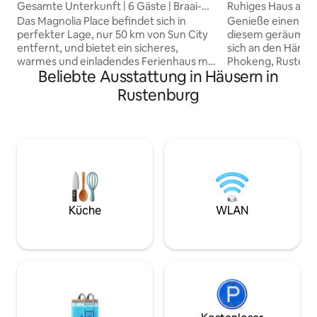
Gesamte Unterkunft | 6 Gäste | Braai-
Ruhiges Haus am 
Bereich | Whirlpool
Phokeng
Das Magnolia Place befindet sich in
Genieße einen ruh
perfekter Lage, nur 50 km von Sun City
diesem geräumige
entfernt, und bietet ein sicheres,
sich an den Hängen
warmes und einladendes Ferienhaus mit
Phokeng, Rustenbu
Beliebte Ausstattung in Häusern in
Selbstverpflegung in Rustenburg, ideal
km von der Haupts
für Entspannung und Komfort. Ob für
das Haus die perf
Rustenburg
Familienfeiern, Schulveranstaltungen,
Privatsphäre und Komfo
Geschäftsreisen, medizinische
verfügt über 3 Sc
Aufenthalte oder einen
Bett mit eigenem
Wochenendurlaub: Magnolia Place
und Zweibettzimm
bietet ein sauberes, ordentliches und
eine Einbauküche,
komfortables zweites Zuhause. Günstig
einen sicheren Par
in der Nähe von Schulen,
draußen, um den 
Krankenhäusern, Einkaufszentren und
malerischen Blick 
dem Rustenburg CBD gelegen, ist es ein
genießen. Ideal fü
Küche
WLAN
ausgezeichneter Ausgangspunkt für
Geschäftsreisend
Freizeit- und Geschäftsreisen.