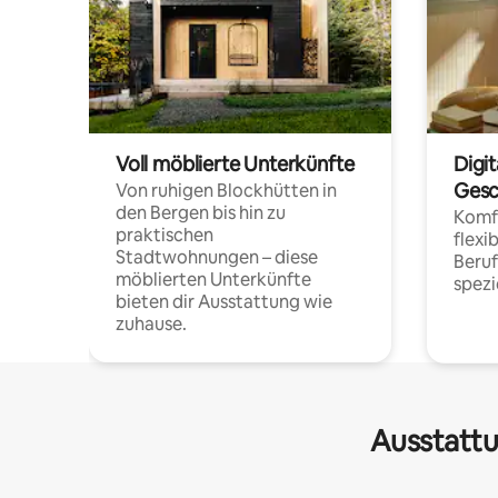
Voll möblierte Unterkünfte
Digi
Gesc
Von ruhigen Blockhütten in
den Bergen bis hin zu
Komfo
praktischen
flexi
Stadtwohnungen – diese
Beru
möblierten Unterkünfte
spezi
bieten dir Ausstattung wie
zuhause.
Ausstattu