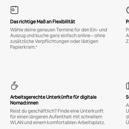
Das richtige Maß an Flexibilität
P
Wähle deine genauen Termine für den Ein- und
P
Auszug und buche ganz einfach online – ohne
A
zusätzliche Verpflichtungen oder lästigen
Z
Papierkram.*
Arbeitsgerechte Unterkünfte für digitale
S
Nomad:innen
A
Reist du geschäftlich? Finde eine Unterkunft
U
für einen längeren Aufenthalt mit schnellem
d
WLAN und einem komfortablen Arbeitsplatz.
Ü