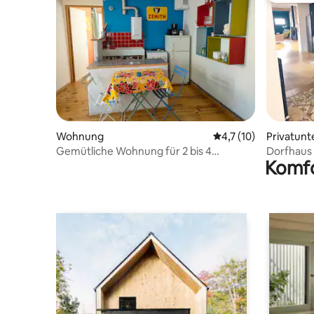
Wohnung
Durchschnittliche B
4,7 (10)
Privatunt
Gemütliche Wohnung für 2 bis 4
Dorfhaus 
Komfo
Personen