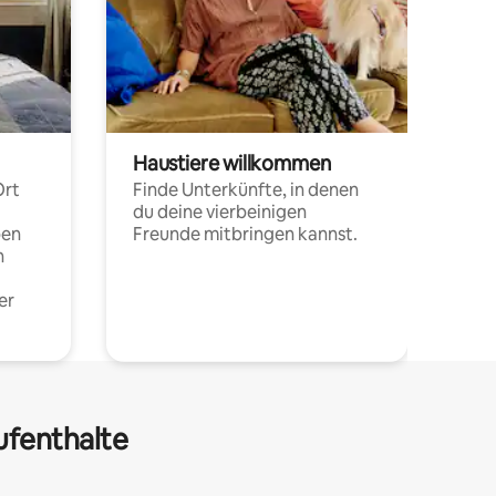
Haustiere willkommen
Ort
Finde Unterkünfte, in denen
du deine vierbeinigen
pen
Freunde mitbringen kannst.
n
er
ufenthalte