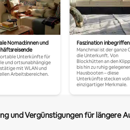
tale Nomad:innen und
Faszination inbegriffen
häftsreisende
Manchmal ist der ganze 
die Unterkunft. Von
rtable Unterkünfte für
Blockhütten an den Klip
ble und ortsunabhängige
bis hin zu ruhig gelegene
fstätige mit WLAN und
Hausbooten – diese
ellen Arbeitsbereichen.
Unterkünfte stecken voll
einzigartiger Merkmale.
ng und Vergünstigungen für längere A