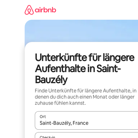
Zu
Inhalten
springen
Unterkünfte für längere
Aufenthalte in Saint-
Bauzély
Finde Unterkünfte für längere Aufenthalte, in
denen du dich auch einen Monat oder länger
zuhause fühlen kannst.
Ort
Wenn Ergebnisse verfügbar sind, navigiere mit d
Check-in