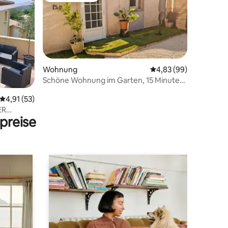
Wohnung
Durchschnittliche Be
4,83 (99)
Schöne Wohnung im Garten, 15 Minuten
von Nîmes entfernt
36 Bewertungen
Durchschnittliche Bewertung: 4,91 von 5, 53 Bewertungen
4,91 (53)
ER
preise