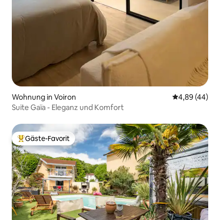
Wohnung in Voiron
Durchschnittl
4,89 (44)
Suite Gaïa - Eleganz und Komfort
Gäste-Favorit
Beliebter Gäste-Favorit.