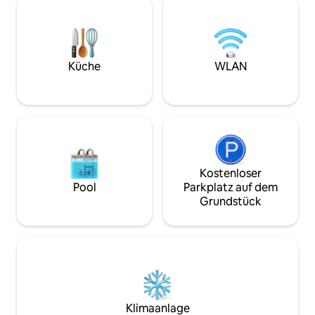
Glasfaser-WLAN-In
Anfrage. Ideal für ein romantisches
Studio ist mit ein
Wochenende, einen
Essbereich ausges
Geschäftsaufenthalt oder einen Slow-
über ein eigenes Ba
Life-Zwischenstopp. 23 Minuten von
Waschsalon befind
Grenoble – 6 Minuten vom Bahnhof
Küche
WLAN
Ecke.
entfernt. 🌿 Entspannen Sie sich. Wir
kümmern uns um den Rest. Willkommen
zu Hause 🖤
Kostenloser
Pool
Parkplatz auf dem
Grundstück
Klimaanlage