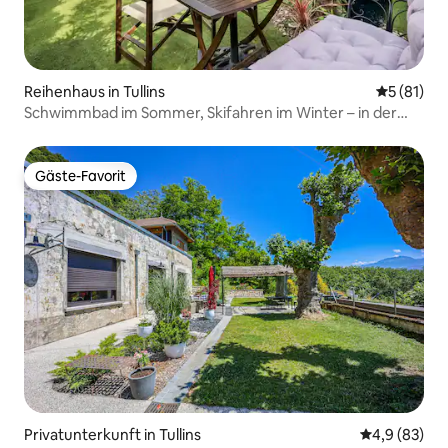
Reihenhaus in Tullins
Durchschn
5 (81)
Schwimmbad im Sommer, Skifahren im Winter – in der
Stadt. 4 Jahreszeiten
Gäste-Favorit
Gäste-Favorit
Privatunterkunft in Tullins
Durchschnitt
4,9 (83)