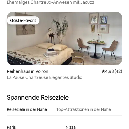
Ehemaliges Chartreux-Anwesen mit Jacuzzi
Gäste-Favorit
Gäste-Favorit
Reihenhaus in Voiron
Durchschnitt
4,93 (42)
La Pause Chartreuse Elegantes Studio
Spannende Reiseziele
Reiseziele in der Nähe
Top-Attraktionen in der Nähe
Paris
Nizza