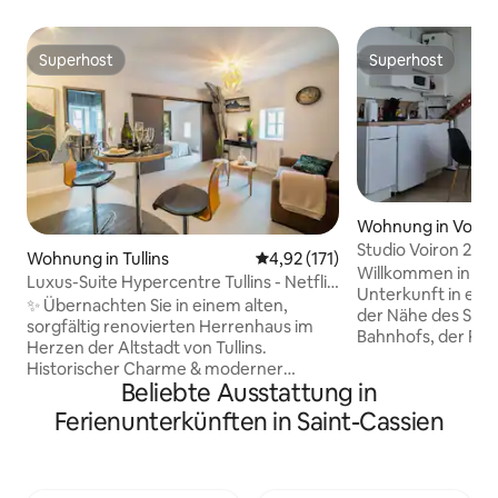
Superhost
Superhost
Superhost
Superhost
Wohnung in Voiro
Studio Voiron 20
Wohnung in Tullins
Durchschnittliche Bewertung: 
4,92 (171)
entfernt
Willkommen in die
Luxus-Suite Hypercentre Tullins - Netflix
Unterkunft in ein
& Parkplatz
✨ Übernachten Sie in einem alten,
der Nähe des Sta
sorgfältig renovierten Herrenhaus im
Bahnhofs, der Res
Herzen der Altstadt von Tullins.
Kinos. Die Unterku
Historischer Charme & moderner
vierten Stock ohn
Beliebte Ausstattung in
Komfort: Premium-Doppelbett,
einen schönen Blic
schnelles WLAN, Netflix & Disney+,
Ferienunterkünften in Saint-Cassien
können alles zu Fu
ausgestattete Küche, kostenloses
Durchreisende ode
Fitnessstudio, privater Parkplatz vor der
Aufenthalt von ma
Tür. Eigenständiger 24-Stunden-
Bett 140 x 190 cm
Eingang. Frühstück Royal & Express auf