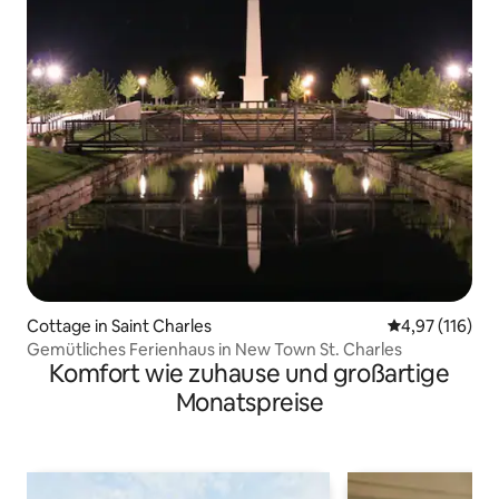
Cottage in Saint Charles
Durchschnittl
4,97 (116)
Gemütliches Ferienhaus in New Town St. Charles
Komfort wie zuhause und großartige
Monatspreise