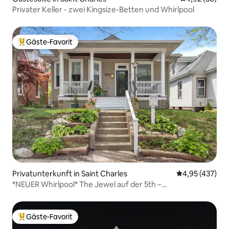
Privater Keller - zwei Kingsize-Betten und Whirlpool
Gäste-Favorit
Beliebter Gäste-Favorit.
Privatunterkunft in Saint Charles
Durchschnittli
4,95 (437)
*NEUER Whirlpool* The Jewel auf der 5th –
2 Schlafzimmer, 2 Bäder – in der Nähe der Main
Gäste-Favorit
Beliebter Gäste-Favorit.