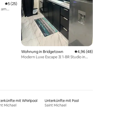
Durchschnittliche Bewertung: 5 von 5, 25 Bewertungen
5 (25)
58 Bewertungen
t am
Wohnung in Bridgetown
Durchschnittliche Be
4,96 (48)
Modern Luxe Escape 3| 1-BR Studio in
zentraler Lage
erkünfte mit Whirlpool
Unterkünfte mit Pool
nt Michael
Saint Michael