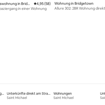
Wohnung in Bridgetown
Bewertung: 5 von 5, 42 Bewertungen
swohnung in Bridge
Durchschnittliche Bewertung: 4,95 von 5, 
4,95 (58)
Allure 302: 2BR Wohnung direk
paziergang in einer Wohnung
Strand
Unterkünfte mit Strandzugang
Unterkünfte direkt am Strand
Wohnungen
Unt
Saint Michael
Saint Michael
Sai