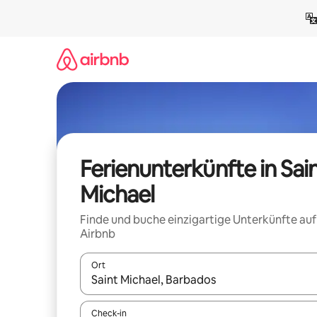
Zu
Inhalten
springen
Ferienunterkünfte in Sai
Michael
Finde und buche einzigartige Unterkünfte auf
Airbnb
Ort
Wenn Ergebnisse verfügbar sind, navigiere mit d
Check-in