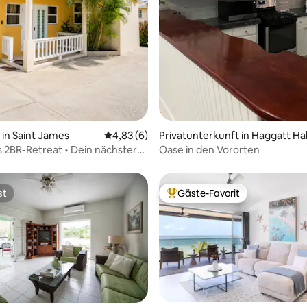
in Saint James
Durchschnittliche Bewertung: 4,83 von 5,
4,83 (6)
Privatunterkunft in Haggatt Hal
2BR-Retreat • Dein nächster
Oase in den Vororten
b erwartet dich •
st
Gäste-Favorit
st
Beliebter Gäste-Favorit.