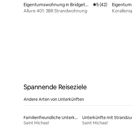
Eigentumswohnung in Bridgeto
Durchschnittliche 
5 (42)
Eigentum
wn
town
Allure 401: 3BR Strandwohnung
Korallens
Spannende Reiseziele
Andere Arten von Unterkünften
Familienfreundliche Unterkünfte
Saint Michael
Saint Michael