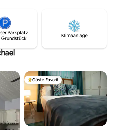
Meer, ist
beliebten Stränden, Restaurants und
 und
Touristenattraktionen. Du hast
n
KOSTENLOSE Privatparkplätze.
lständige
nfach nur
ser Parkplatz
 einen
Klimaanlage
 Grundstück
stenlose
chael
Gäste-Favorit
Beliebter Gäste-Favorit.