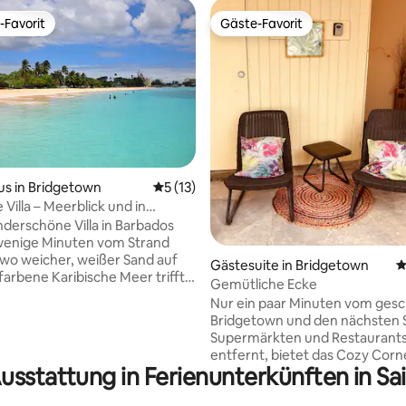
-Favorit
Gäste-Favorit
r Gäste-Favorit.
Gäste-Favorit
s in Bridgetown
Durchschnittliche Bewertung: 5 von 5, 
5 (13)
 Villa – Meerblick und in
Bewertung: 5 von 5, 57 Bewertungen
he
derschöne Villa in Barbados
 wenige Minuten vom Strand
 wo weicher, weißer Sand auf
Gästesuite in Bridgetown
D
farbene Karibische Meer trifft.
Gemütliche Ecke
lafzimmern, 5 Betten und 2,5
Nur ein paar Minuten vom gesc
rn bietet sie reichlich Platz
Bridgetown und den nächsten 
Familie oder eine Gruppe von
Supermärkten und Restaurant
voll
entfernt, bietet das Cozy Corn
tete Küche, einen großen
usstattung in Ferienunterkünften in Sa
Kurzurlaub für Paare oder
d Essbereich und einen
Alleinreisende. Eingebettet in ein ruhiges
beitsbereich. Die Villa ist