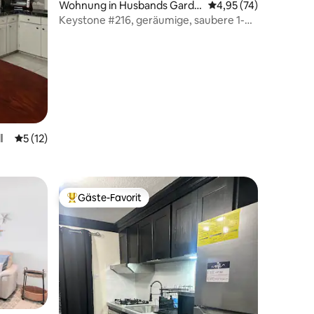
Wohnung in Husbands Garde
Durchschnittliche Be
4,95 (74)
ns
Keystone #216, geräumige, saubere 1-
Zimmer-Wohnung
 6 Bewertungen
l
Durchschnittliche Bewertung: 5 von 5, 12 Bewertungen
5 (12)
Gäste-Favorit
Beliebter Gäste-Favorit.