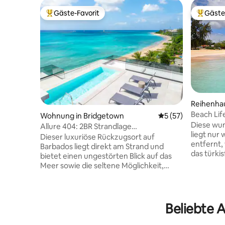
Gäste-Favorit
Gäste
Beliebter Gäste-Favorit.
Beliebte
Reihenhau
Beach Life
Wohnung in Bridgetown
Durchschnittliche 
5 (57)
Strandnä
Diese wun
Allure 404: 2BR Strandlage
liegt nur
Eigentumswohnung
Dieser luxuriöse Rückzugsort auf
entfernt,
Barbados liegt direkt am Strand und
das türkis
bietet einen ungestörten Blick auf das
Mit 3 Sch
Meer sowie die seltene Möglichkeit,
Badezimme
direkt von deiner Haustür aus auf
für eine 
weichen, weißen Sand zu treten. Für
Freunden. Die Villa bietet eine 
Komfort, Stil und Entspannung
ausgestat
konzipiert. Diese Unterkunft verfügt
Beliebte A
Wohn- un
über eine Wohnung mit 2 Schlafzimmern
eigenen Ar
und 2 1/2 Bädern, die sich in erstklassiger