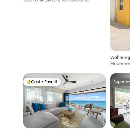
Fitnessraum, in der Nähe von Stränden
und Geschäften
Wohnung 
Modernes 
Kurzurlau
Gäste-Favorit
Superho
Beliebter Gäste-Favorit.
Superho