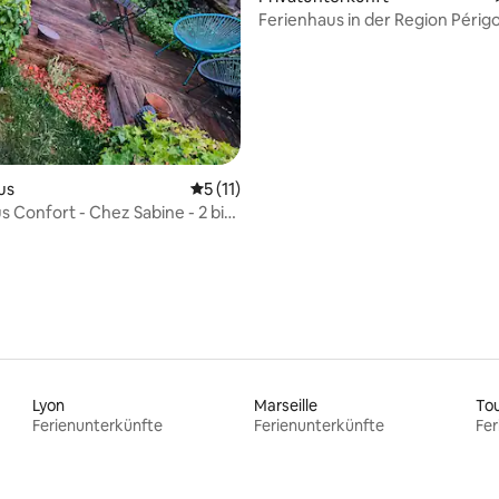
ertung: 4,98 von 5, 57 Bewertungen
Ferienhaus in der Region Périg
Nichoir“
us
Durchschnittliche Bewertung: 5 von 5, 
5 (11)
s Confort - Chez Sabine - 2 bis
en
Lyon
Marseille
To
Ferienunterkünfte
Ferienunterkünfte
Fer