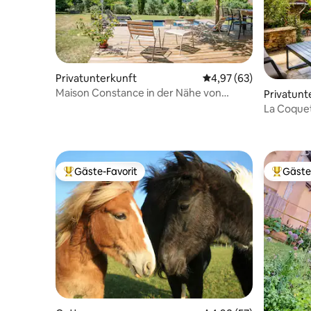
Privatunterkunft
Durchschnittliche Bew
4,97 (63)
Maison Constance in der Nähe von
Privatunt
Château Marqueyssac
La Coque
Gäste-Favorit
Gäste
Beliebter Gäste-Favorit.
Beliebte