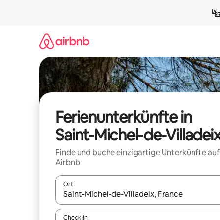
Zu
Inhalten
springen
Ferienunterkünfte in
Saint-Michel-de-Villadei
Finde und buche einzigartige Unterkünfte auf
Airbnb
Ort
Wenn Ergebnisse verfügbar sind, navigiere mit d
Check-in