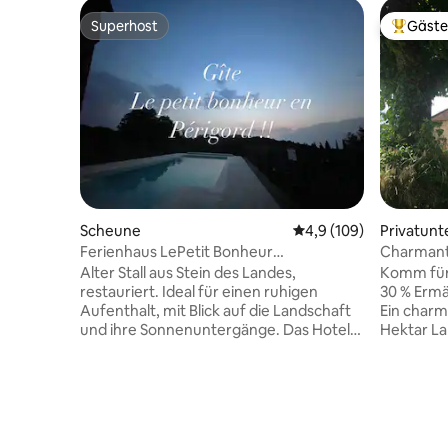
Superhost
Gäste
Superhost
Beliebte
Scheune
Durchschnittliche Bew
4,9 (109)
Privatunt
Ferienhaus LePetit Bonheur
Charmante
Entspannung Land Pool
gemeinsa
Alter Stall aus Stein des Landes,
Komm für
restauriert. Ideal für einen ruhigen
30 % Ermä
Aufenthalt, mit Blick auf die Landschaft
Ein charm
und ihre Sonnenuntergänge. Das Hotel
Hektar La
liegt im Herzen des touristischen
mit außer
Périgord, in der Nähe der wichtigsten
Jahreszei
Sehenswürdigkeiten: Périgueux,
im Frühli
Bergerac, Sarlat, Lascaux, die Bastiden,
im Somme
das Dordogne-Tal und viele andere lokale
Infinity-
Schätze. Mit 3 * im Verzeichnis der
gebratene