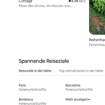
Cottage
Durchschnittliche Bew
4,98 (57)
Meer des Grüns. Im Herzen von
Périgord.
Reihenha
Ferienhau
6 Person
Spannende Reiseziele
Reiseziele in der Nähe
Top-Attraktionen in der Nähe
Paris
Barcelona
Ferienunterkünfte
Ferienunterkünfte
Bordeaux
Mehr anzeigen
Ferienunterkünfte