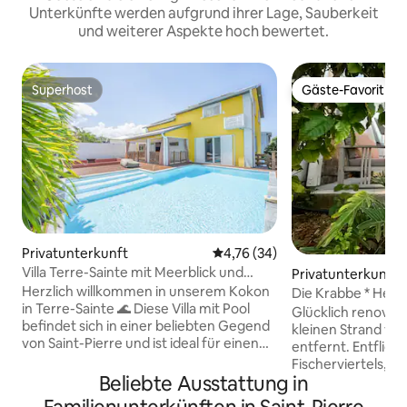
Unterkünfte werden aufgrund ihrer Lage, Sauberkeit
und weiterer Aspekte hoch bewertet.
Superhost
Gäste-Favorit
Superhost
Gäste-Favorit
Privatunterkunft
Durchschnittliche Bewertung: 
4,76 (34)
Villa Terre-Sainte mit Meerblick und
Privatunterkunft in
privatem Pool
rre
Herzlich willkommen in unserem Kokon
Die Krabbe * Heili
in Terre-Sainte 🌊 Diese Villa mit Pool
Glücklich renovie
befindet sich in einer beliebten Gegend
kleinen Strand von
von Saint-Pierre und ist ideal für einen
entfernt. Entfliehen Sie in das Herz des
Aufenthalt mit der Familie oder mit
Fischerviertels, 
Freunden. Genießen Sie zwischen
Beliebte Ausstattung in
vom Meer und de
Komfort und geselligem Außenbereich
St. Pierre entfern