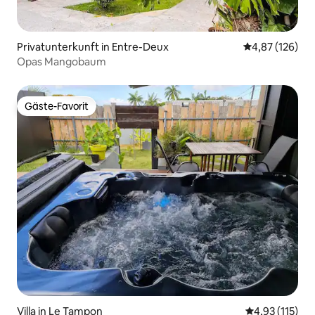
Privatunterkunft in Entre-Deux
Durchschnittl
4,87 (126)
Opas Mangobaum
Gäste-Favorit
Gäste-Favorit
Villa in Le Tampon
Durchschnittl
4,93 (115)