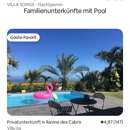
VILLA SONGE - Nachtjasmin
Familienunterkünfte mit Pool
Gäste-Favorit
Gäste-Favorit
Privatunterkunft in Ravine des Cabris
Durchschnittl
4,87 (147)
Villa Isa