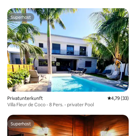
Superhost
Superhost
Privatunterkunft
Durchschnitt
4,79 (33)
Villa Fleur de Coco - 8 Pers. - privater Pool
Superhost
Superhost