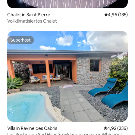
Chalet in Saint Pierre
Durchschnittl
4,96 (135)
Vollklimatisiertes Chalet
Superhost
Superhost
Villa in Ravine des Cabris
Durchschnittli
4,92 (236)
Les Roches du Sud Haus & exklusiver privater Whirlpool