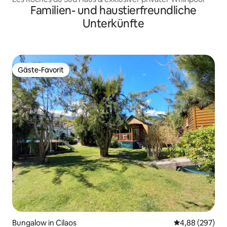
Familien- und haustierfreundliche
Unterkünfte
Gäste-Favorit
Gäste-Favorit
Bungalow in Cilaos
Durchschnittli
4,88 (297)