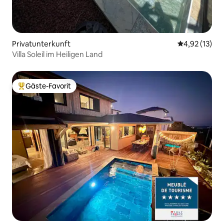
Privatunterkunft
Durchschnitt
4,92 (13)
Villa Soleil im Heiligen Land
Gäste-Favorit
Beliebter Gäste-Favorit.