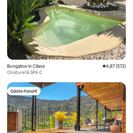
Bungalow in Cilaos
Durchschnittli
4,87 (572)
Onaturel & SPA C
Gäste-Favorit
Gäste-Favorit