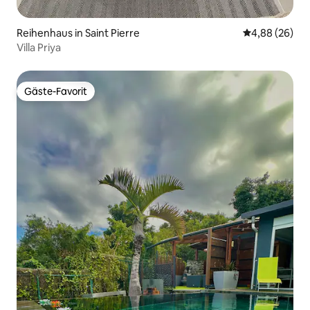
Reihenhaus in Saint Pierre
Durchschnittl
4,88 (26)
Villa Priya
Gäste-Favorit
Gäste-Favorit