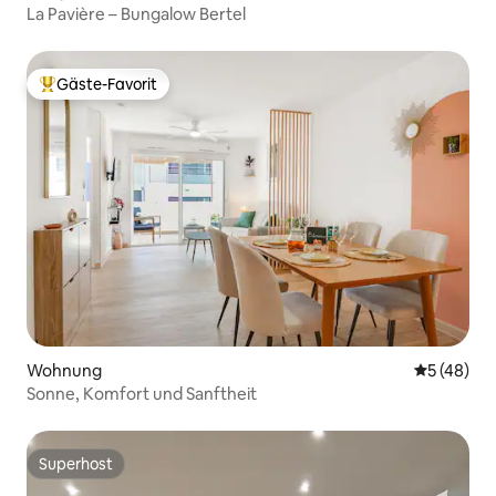
La Pavière – Bungalow Bertel
Gäste-Favorit
Beliebter Gäste-Favorit.
Wohnung
Durchschni
5 (48)
Sonne, Komfort und Sanftheit
Superhost
Superhost