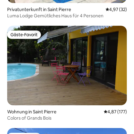
Privatunterkunft in Saint Pierre
Durchschnitt
4,97 (32)
Luma Lodge Gemütliches Haus für 4 Personen
Gäste-Favorit
Gäste-Favorit
Wohnung in Saint Pierre
Durchschnittl
4,87 (177)
Colors of Grands Bois