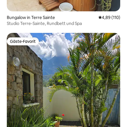
Bungalow in Terre Sainte
Durchschnittl
4,89 (110)
Studio Terre-Sainte, Rundbett und Spa
Gäste-Favorit
Gäste-Favorit