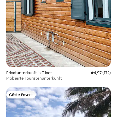
Privatunterkunft in Cilaos
Durchschnittl
4,97 (172)
Möblierte Touristenunterkunft
Gäste-Favorit
Gäste-Favorit