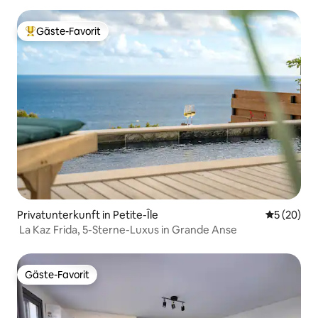
Gäste-Favorit
Beliebter Gäste-Favorit.
Privatunterkunft in Petite-Île
Durchschni
5 (20)
La Kaz Frida, 5-Sterne-Luxus in Grande Anse
Gäste-Favorit
Gäste-Favorit