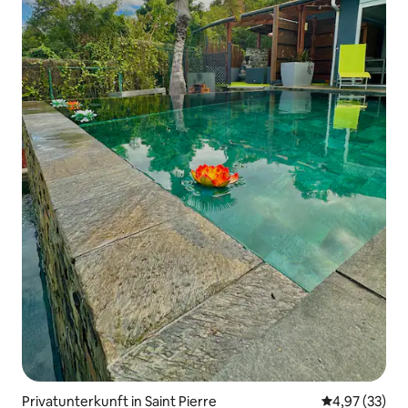
Privatunterkunft in Saint Pierre
Durchschnitt
4,97 (33)