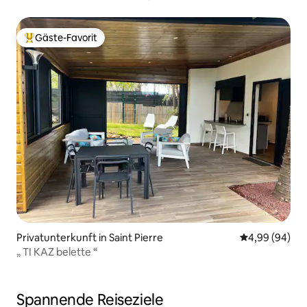
Gäste-Favorit
Beliebter Gäste-Favorit.
Privatunterkunft in Saint Pierre
Durchschnittl
4,99 (94)
„ TI KAZ belette “
Spannende Reiseziele