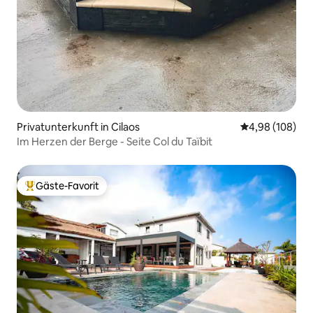
Privatunterkunft in Cilaos
Durchschnittli
4,98 (108)
Im Herzen der Berge - Seite Col du Taïbit
Gäste-Favorit
Beliebter Gäste-Favorit.