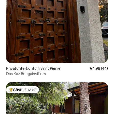
Privatunterkunft in Saint Pierre
Durchschnittl
4,98 (44)
Das Kaz Bougainvilliers
Gäste-Favorit
Beliebter Gäste-Favorit.