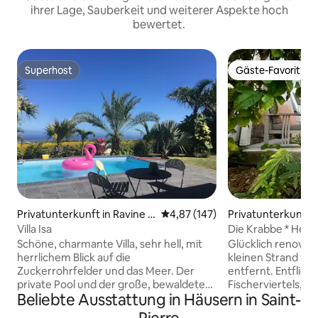
ihrer Lage, Sauberkeit und weiterer Aspekte hoch
bewertet.
Superhost
Gäste-Favorit
Superhost
Gäste-Favorit
Privatunterkunft in Ravine d
Durchschnittliche Bewertung: 4
4,87 (147)
Privatunterkunft in
es Cabris
rre
Villa Isa
Die Krabbe * Heili
Schöne, charmante Villa, sehr hell, mit
Glücklich renovie
herrlichem Blick auf die
kleinen Strand von
Zuckerrohrfelder und das Meer. Der
entfernt. Entfliehen Sie in das Herz des
private Pool und der große, bewaldete
Fischerviertels, 
Beliebte Ausstattung in Häusern in Saint-
Garten werden Sie begeistern. Lage: Die
vom Meer und de
Lage ist ideal. 10 Minuten vom
St. Pierre entfern