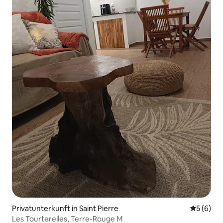
Privatunterkunft in Saint Pierre
Durchschn
5 (6)
Les Tourterelles, Terre-Rouge M