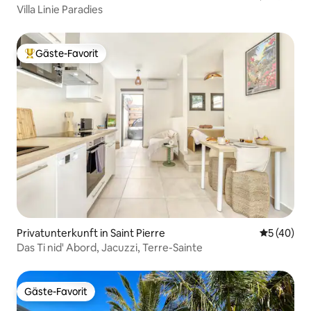
Villa Linie Paradies
Gäste-Favorit
Beliebter Gäste-Favorit.
Privatunterkunft in Saint Pierre
Durchschni
5 (40)
Das Ti nid' Abord, Jacuzzi, Terre-Sainte
Gäste-Favorit
Gäste-Favorit