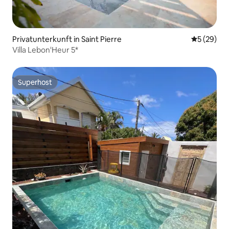
Privatunterkunft in Saint Pierre
Durchschni
5 (29)
Villa Lebon'Heur 5*
Superhost
Superhost