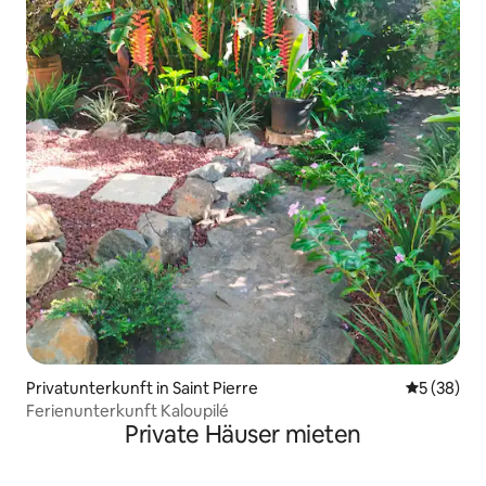
Privatunterkunft in Saint Pierre
Durchschni
5 (38)
Ferienunterkunft Kaloupilé
Private Häuser mieten