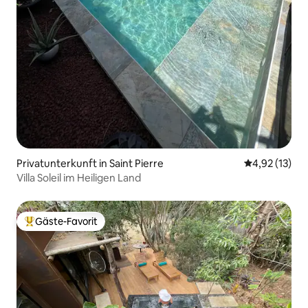
Privatunterkunft in Saint Pierre
Durchschnitt
4,92 (13)
Villa Soleil im Heiligen Land
Gäste-Favorit
Beliebter Gäste-Favorit.