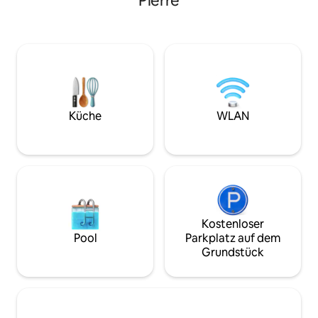
Pierre
Stadtzentrum von St Pierre und seiner
Nebengebäude von
Lagune entfernt, ermöglicht sie Ihnen
sorgfältig renovie
einen einfachen Zugang zu den
Hütte. Genießen Si
außergewöhnlichen
dieses Ortes, der 
Sehenswürdigkeiten der Insel (Cirque de
Die Gasse La Croix
Cilaos, Vulkan, wilder Süden usw.). In der
Geheimgang sein,
Nähe der Villa befinden sich das alte
Ihrer Unterkunft a
Anwesen, das besichtigt werden kann,
Lassen Sie sich v
und der Obstgarten von Mahavel, ein 3
Wellen von Ihrer 
Küche
WLAN
ha großer Litschigarten.
Kostenloser
Pool
Parkplatz auf dem
Grundstück