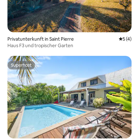
Privatunterkunft in Saint Pierre
Durchsch
5 (4)
Haus F3 und tropischer Garten
Superhost
Superhost