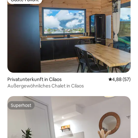
Gäste-Favorit
Privatunterkunft in Cilaos
Durchschnittl
4,88 (57)
Außergewöhnliches Chalet in Cilaos
Superhost
Superhost