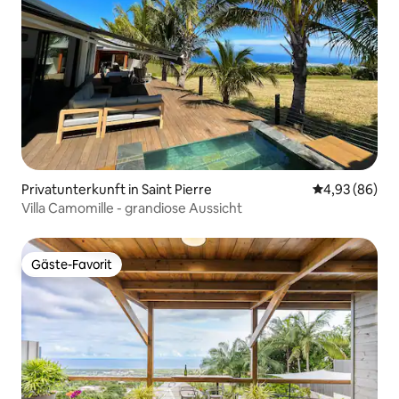
Privatunterkunft in Saint Pierre
Durchschnittl
4,93 (86)
Villa Camomille - grandiose Aussicht
Gäste-Favorit
Gäste-Favorit