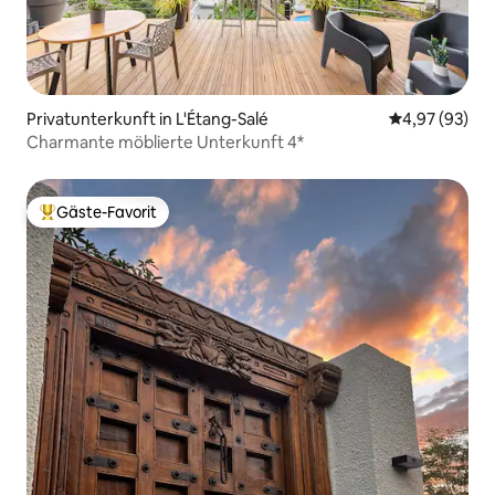
Privatunterkunft in L'Étang-Salé
Durchschnittl
4,97 (93)
Charmante möblierte Unterkunft 4*
Gäste-Favorit
Beliebter Gäste-Favorit.