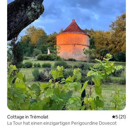
Cottage in Trémolat
Durchschn
5 (21)
La Tour hat einen einzigartigen Perigourdine Dovecot