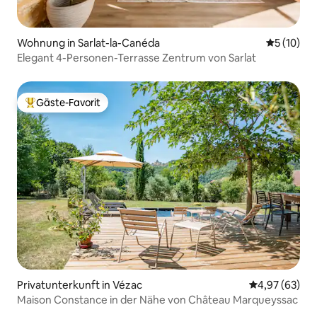
Wohnung in Sarlat-la-Canéda
Durchschn
5 (10)
Elegant 4-Personen-Terrasse Zentrum von Sarlat
Gäste-Favorit
Beliebter Gäste-Favorit.
Privatunterkunft in Vézac
Durchschnittl
4,97 (63)
Maison Constance in der Nähe von Château Marqueyssac