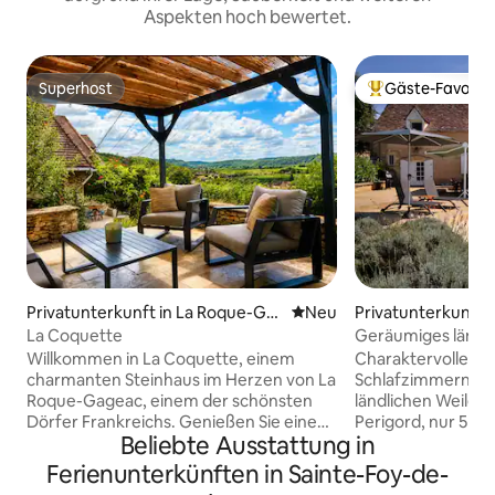
Aspekten hoch bewertet.
Superhost
Gäste-Favorit
Superhost
Beliebter Gäste-F
Privatunterkunft in La Roque-Ga
Neue Unterkunft
Neu
Privatunterkunft i
geac
La Coquette
Geräumiges ländli
eigenem Pool
Willkommen in La Coquette, einem
Charaktervolles St
charmanten Steinhaus im Herzen von La
Schlafzimmern in
Roque-Gageac, einem der schönsten
ländlichen Weiler i
Dörfer Frankreichs. Genießen Sie einen
Perigord, nur 5 k
Beliebte Ausstattung in
atemberaubenden Blick auf das
entfernt, zwischen
Dordogne-Tal, nahegelegene Cafés,
und Bergerac mit
Ferienunterkünften in Sainte-Foy-de-
Geschäfte und Spaziergänge am
allem, was die Dor