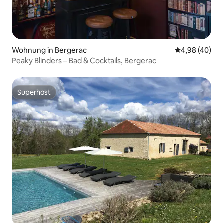
Wohnung in Bergerac
Durchschnittl
4,98 (40)
Peaky Blinders – Bad & Cocktails, Bergerac
Superhost
Superhost