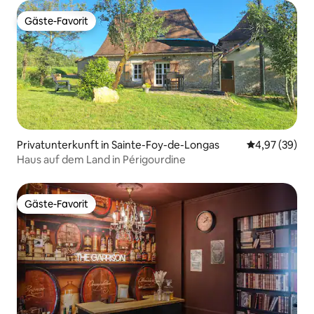
Gäste-Favorit
Gäste-Favorit
Privatunterkunft in Sainte-Foy-de-Longas
Durchschnittl
4,97 (39)
Haus auf dem Land in Périgourdine
Gäste-Favorit
Gäste-Favorit