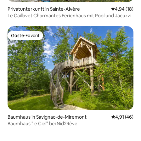
Privatunterkunft in Sainte-Alvère
Durchschnitt
4,94 (18)
Le Caillavet Charmantes Ferienhaus mit Pool und Jacuzzi
Gäste-Favorit
Gäste-Favorit
Baumhaus in Savignac-de-Miremont
Durchschnitt
4,91 (46)
Baumhaus "le Ciel" bei Nid2Rêve