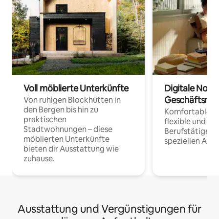
Voll möblierte Unterkünfte
Digitale Noma
Geschäftsrei
Von ruhigen Blockhütten in
den Bergen bis hin zu
Komfortable Un
praktischen
flexible und o
Stadtwohnungen – diese
Berufstätige 
möblierten Unterkünfte
speziellen Arbe
bieten dir Ausstattung wie
zuhause.
Ausstattung und Vergünstigungen für