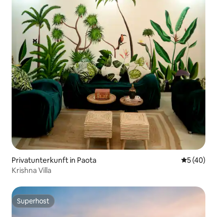
Privatunterkunft in Paota
Durchschni
5 (40)
Krishna Villa
Superhost
Superhost