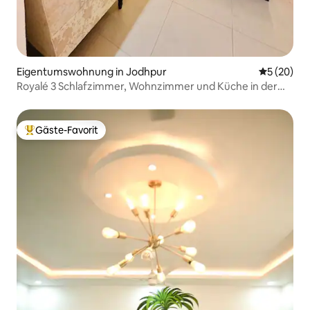
Eigentumswohnung in Jodhpur
Durchschni
5 (20)
Royalé 3 Schlafzimmer, Wohnzimmer und Küche in der
Nähe von AIIMS | DPS
Gäste-Favorit
Beliebter Gäste-Favorit.