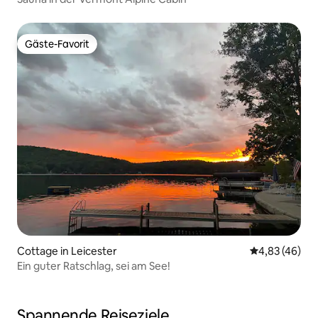
Gäste-Favorit
Gäste-Favorit
Cottage in Leicester
Durchschnittl
4,83 (46)
Ein guter Ratschlag, sei am See!
Spannende Reiseziele