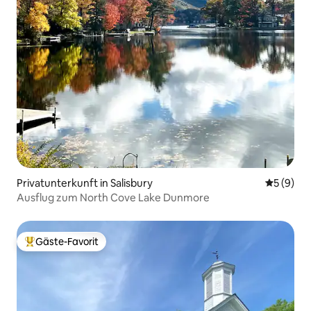
Privatunterkunft in Salisbury
Durchschn
5 (9)
Ausflug zum North Cove Lake Dunmore
Gäste-Favorit
Beliebter Gäste-Favorit.