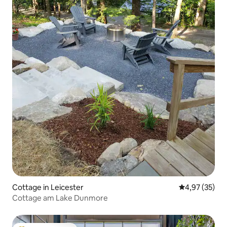
Cottage in Leicester
Durchschnitt
4,97 (35)
Cottage am Lake Dunmore