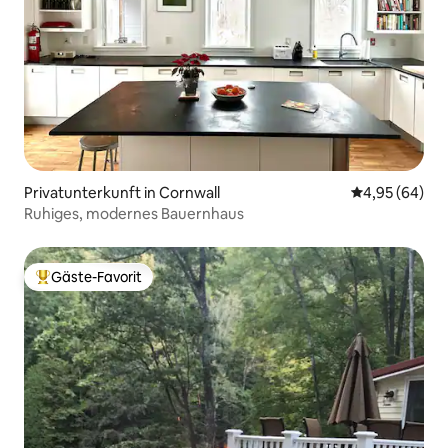
Privatunterkunft in Cornwall
Durchschnittl
4,95 (64)
Ruhiges, modernes Bauernhaus
Gäste-Favorit
Beliebter Gäste-Favorit.