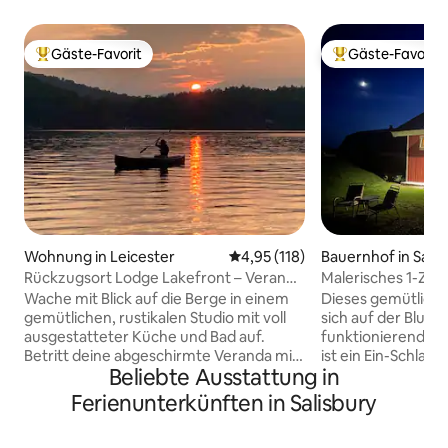
Gäste-Favorit
Gäste-Favorit
Beliebter Gäste-Favorit.
Beliebter Gäste-F
Wohnung in Leicester
Durchschnittliche Bewertung: 4
4,95 (118)
Bauernhof in Salis
Rückzugsort Lodge Lakefront – Veranda
Malerisches 1-Zim
mit Fliegengitter und Blick auf die MTN
der Blue Ledge F
Wache mit Blick auf die Berge in einem
Dieses gemütliche
gemütlichen, rustikalen Studio mit voll
sich auf der Blue 
ausgestatteter Küche und Bad auf.
funktionierenden 
Betritt deine abgeschirmte Veranda mit
ist ein Ein-Schlaf
Beliebte Ausstattung in
Blick auf die ruhige Südbucht des Lake
ausklappbaren Do
Dunmore, mit privatem Steg, zwei
Wohnzimmer, um 
Ferienunterkünften in Salisbury
Kajaks, einem Kanu und einem
Gäste unterzubring
Paddleboard, die du nutzen kannst.
von 15 Minuten v