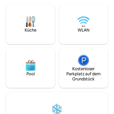
Zentrale Lage für ganzjährige
Middlebury, 1 Stun
Freizeitaktivitäten: Schwimmen,
Burlington entfern
Kajakfahren, Wandern, Radfahren oder
der Leine erlaubt.
Angeln im Sommer; Skifahren oder
möglicherweise e
Schlittschuhlaufen im Winter. 20
Käseverkostung fü
Minuten nach Middlebury, in der Nähe
Person beinhalten
von Abfahrts- und Langlaufgebieten.
kontaktieren). Es i
Küche
WLAN
Tierliebhaber sind willkommen;
wenn du ein Tier-
freundliche (wenn auch lautstarke)
bist, der einen rus
Hunde könnten dich begrüßen. Die
erholsamen Aufen
hilfsbereiten Besitzer wohnen oben.
schönen Bauernho
Kostenloser
Pool
Parkplatz auf dem
Grundstück