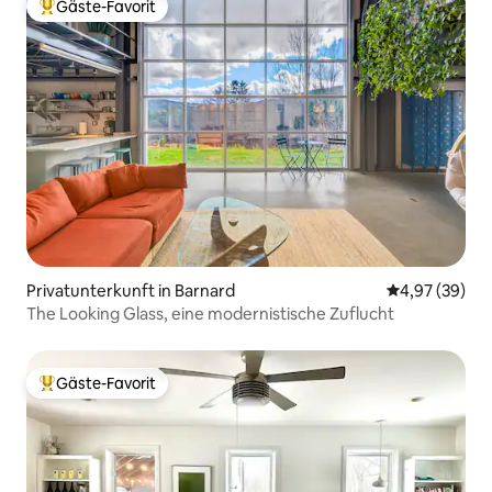
Gäste-Favorit
Beliebter Gäste-Favorit.
Privatunterkunft in Barnard
Durchschnittl
4,97 (39)
The Looking Glass, eine modernistische Zuflucht
Gäste-Favorit
Beliebter Gäste-Favorit.