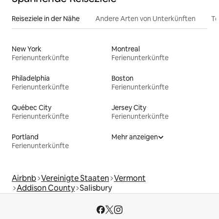
Reiseziele in der Nähe
Andere Arten von Unterkünften
To
New York
Montreal
Ferienunterkünfte
Ferienunterkünfte
Philadelphia
Boston
Ferienunterkünfte
Ferienunterkünfte
Québec City
Jersey City
Ferienunterkünfte
Ferienunterkünfte
Portland
Mehr anzeigen
Ferienunterkünfte
Airbnb
Vereinigte Staaten
Vermont
Addison County
Salisbury