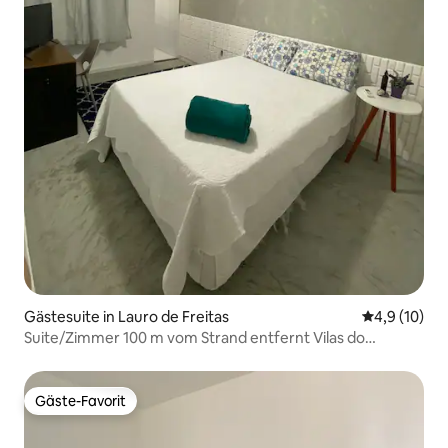
Gästesuite in Lauro de Freitas
Durchschnit
4,9 (10)
Suite/Zimmer 100 m vom Strand entfernt Vilas do
Atlântico
Gäste-Favorit
Gäste-Favorit