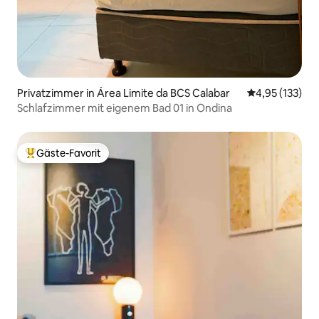
Privatzimmer in Área Limite da BCS Calabar
Durchschnittl
4,95 (133)
Schlafzimmer mit eigenem Bad 01 in Ondina
Gäste-Favorit
Beliebter Gäste-Favorit.