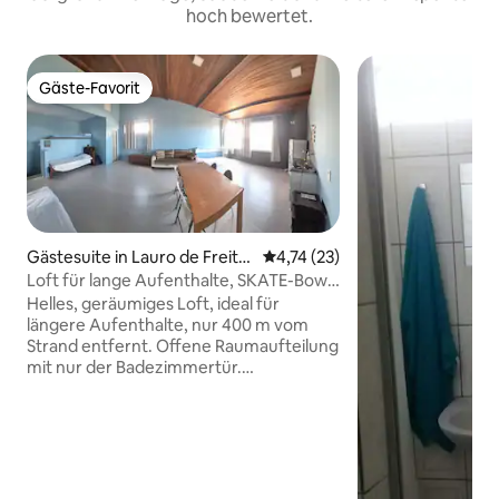
hoch bewertet.
Gäste-Favorit
Gäste-Favorit
Gästesuite in Lauro de Freita
Durchschnittliche Bewertung: 
4,74 (23)
s
Loft für lange Aufenthalte, SKATE-Bowl,
400 m zum Strand
Helles, geräumiges Loft, ideal für
längere Aufenthalte, nur 400 m vom
Strand entfernt. Offene Raumaufteilung
mit nur der Badezimmertür.
Porzellanboden, große,
lichtdurchflutete Fenster und ein
leistungsstarker Ventilator. Ideal für 1-2
Gäste, bietet Platz für bis zu 4. Die
Unterkunft befindet sich in einer
Anlage, in der sich auch ein veganes