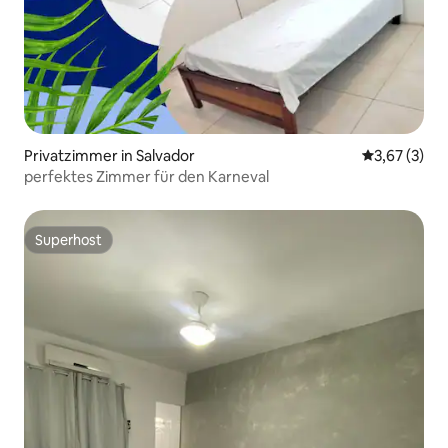
Privatzimmer in Salvador
Durchschnit
3,67 (3)
perfektes Zimmer für den Karneval
Superhost
Superhost