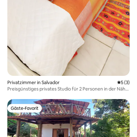
Privatzimmer in Salvador
Durchsch
5 (3)
Preisgünstiges privates Studio für 2 Personen in der Nähe
des Zentrums
Gäste-Favorit
Gäste-Favorit