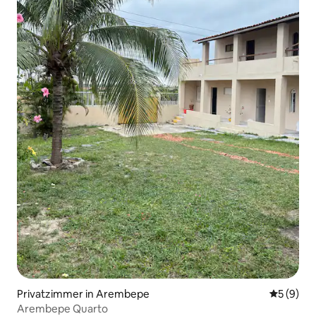
Privatzimmer in Arembepe
Durchschn
5 (9)
Arembepe Quarto