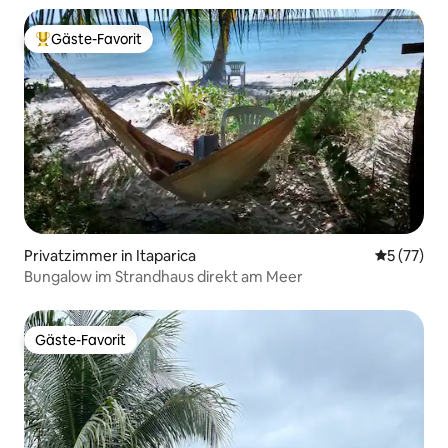
Gäste-Favorit
Beliebter Gäste-Favorit.
Privatzimmer in Itaparica
Durchschn
5 (77)
Bungalow im Strandhaus direkt am Meer
Gäste-Favorit
Gäste-Favorit