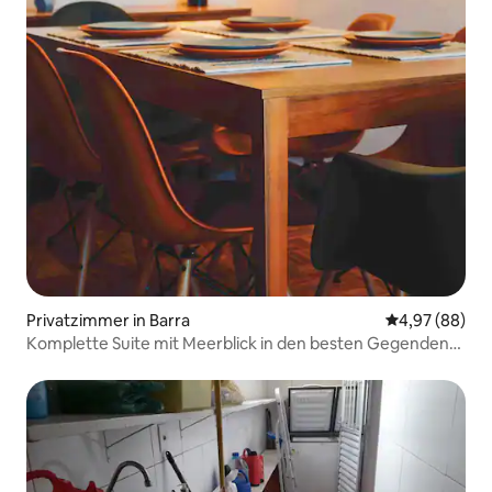
Privatzimmer in Barra
Durchschnittl
4,97 (88)
Komplette Suite mit Meerblick in den besten Gegenden
von Barra