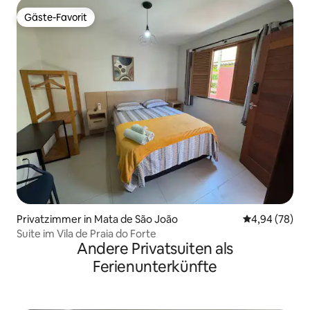
Gäste-Favorit
Gäste-Favorit
Privatzimmer in Mata de São João
Durchschnittl
4,94 (78)
Suite im Vila de Praia do Forte
Andere Privatsuiten als
Ferienunterkünfte