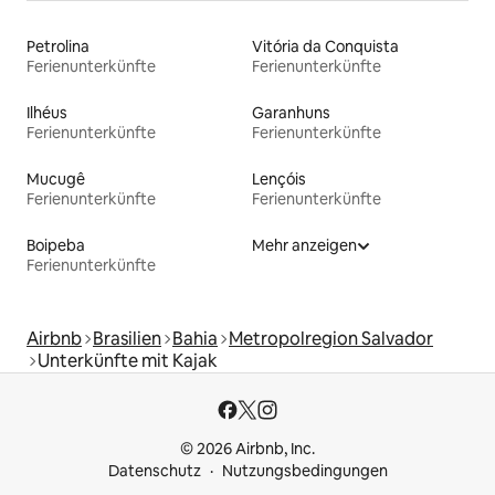
Petrolina
Vitória da Conquista
Ferienunterkünfte
Ferienunterkünfte
Ilhéus
Garanhuns
Ferienunterkünfte
Ferienunterkünfte
Mucugê
Lençóis
Ferienunterkünfte
Ferienunterkünfte
Boipeba
Mehr anzeigen
Ferienunterkünfte
Airbnb
Brasilien
Bahia
Metropolregion Salvador
Unterkünfte mit Kajak
© 2026 Airbnb, Inc.
Datenschutz
Nutzungsbedingungen