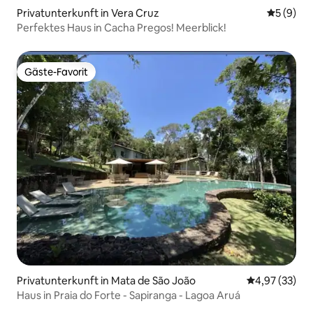
Privatunterkunft in Vera Cruz
Durchschn
5 (9)
Perfektes Haus in Cacha Pregos! Meerblick!
Gäste-Favorit
Gäste-Favorit
Privatunterkunft in Mata de São João
Durchschnitt
4,97 (33)
Haus in Praia do Forte - Sapiranga - Lagoa Aruá