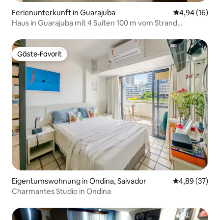
Ferienunterkunft in Guarajuba
Durchschnitt
4,94 (16)
Haus in Guarajuba mit 4 Suiten 100 m vom Strand
entfernt.
Gäste-Favorit
Gäste-Favorit
Eigentumswohnung in Ondina, Salvador
Durchschnittl
4,89 (37)
Charmantes Studio in Ondina