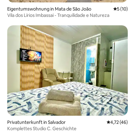
Eigentumswohnung in Mata de São João
Durchschn
5 (10)
Vila dos Lírios Imbassai - Tranquilidade e Natureza
Privatunterkunft in Salvador
Durchschnitt
4,72 (46)
Komplettes Studio C. Geschichte