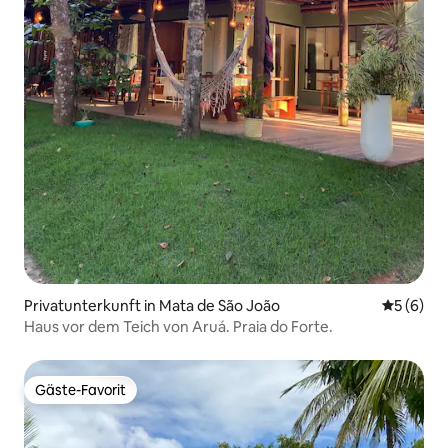
Privatunterkunft in Mata de São João
Durchschn
5 (6)
Haus vor dem Teich von Aruá. Praia do Forte.
Gäste-Favorit
Gäste-Favorit