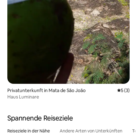
Privatunterkunft in Mata de São João
Durchsch
5 (3)
Haus Luminare
Spannende Reiseziele
Reiseziele in der Nähe
Andere Arten von Unterkünften
To