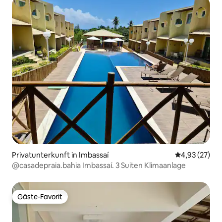
Privatunterkunft in Imbassaí
Durchschnitt
4,93 (27)
@casadepraia.bahia Imbassaí. 3 Suiten Klimaanlage
Gäste-Favorit
Gäste-Favorit