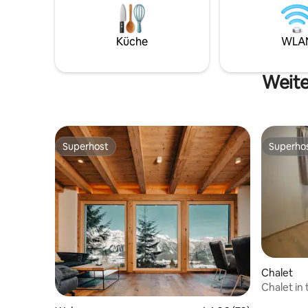
Beleuchtu
Neubacher
Ein Boxsp
und ein gemütl
Küche
WLA
perfektes
Weite
Superhost
Superho
Superhost
Superho
Chalet
Chalet in
Whirlpool