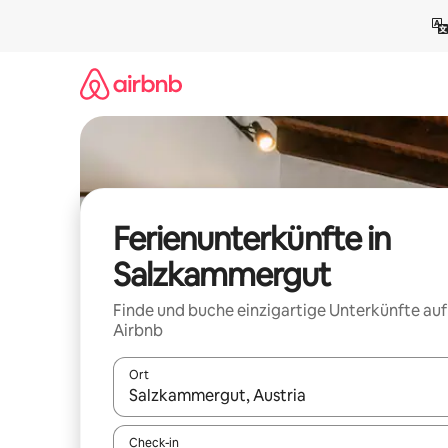
Zu
Inhalten
springen
Ferienunterkünfte in
Salzkammergut
Finde und buche einzigartige Unterkünfte auf
Airbnb
Ort
Wenn Ergebnisse verfügbar sind, navigiere mit d
Check-in