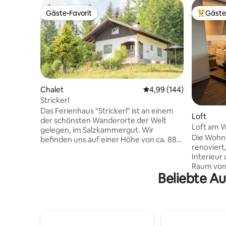
Gäste-Favorit
Gäste
Gäste-Favorit
Beliebte
Chalet
Durchschnittliche Bewe
4,99 (144)
Strickerl
Das Ferienhaus "Strickerl" ist an einem
Loft
der schönsten Wanderorte der Welt
Loft am W
gelegen, im Salzkammergut. Wir
Ausblick
Die Wohn
befinden uns auf einer Höhe von ca. 880
renoviert
Metern, was unsere Gäste unmittelbar
Interieur
das Almfeeling spüren lässt. Bei uns
Raum von 
haben Sie die Möglichkeit, Entspannung
Beliebte Au
offenes u
& die österreichische Idylle zu genießen.
einzigart
Ausgestattet mit 2 Schlafzimmern, einer
kann in v
Wohn-/ Essküche sowie Bad und WC,
Das luxur
können Sie dieses Ferienhaus für die
riesigen 
nächsten Tage Ihren Rückzugsort
Kombinat
nennen. Ich freue mich auf Sie! Markus