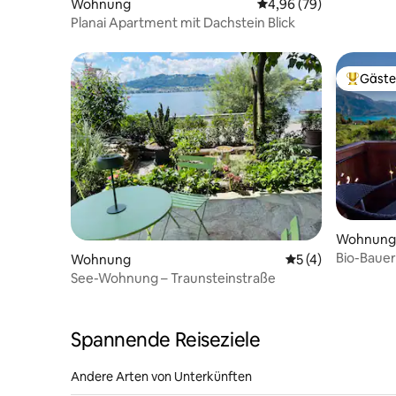
Wohnung
Durchschnittliche Bew
4,96 (79)
Planai Apartment mit Dachstein Blick
Gäste
Beliebte
Wohnung
Bio-Baue
Wohnung
Durchschnittliche
5 (4)
Ferienwo
See-Wohnung – Traunsteinstraße
Spannende Reiseziele
Andere Arten von Unterkünften