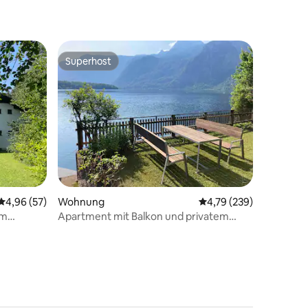
Superhost
Superhost
20 Bewertungen
Durchschnittliche Bewertung: 4,96 von 5, 57 Bewertungen
4,96 (57)
Wohnung
Durchschnittliche Bew
4,79 (239)
am
Apartment mit Balkon und privatem
Garten am See