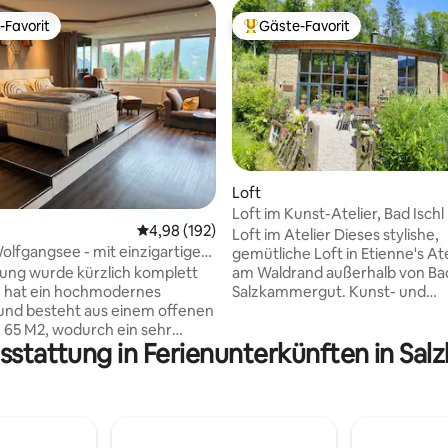
-Favorit
Gäste-Favorit
r Gäste-Favorit.
Beliebter Gäste-Favorit.
rtung: 4,99 von 5, 144 Bewertungen
Loft
Loft im Kunst-Atelier, Bad Ischl 
Durchschnittliche Bewertung: 4,98 von 5, 1
4,98 (192)
Salzkammergut
Loft im Atelier Dieses stylishe,
olfgangsee - mit einzigartigem
gemütliche Loft in Etienne's Ate
am Waldrand außerhalb von Bad
ung wurde kürzlich komplett
Salzkammergut. Kunst- und
, hat ein hochmodernes
Naturliebhaber kommen hier vol
 und besteht aus einem offenen
Rechnung. Gehe auf Tuchfühlu
65 M2, wodurch ein sehr
sstattung in Ferienunterkünften in S
dem Künstler Etienne, der im
nd freies Gefühl entsteht. Der
Erdgeschoß des Ateliers malt. 
ige Blick über den Wolfgangsee
Aussicht auf die malerische Ber
ollen Zügen genossen werden.
ist berauschend. Von der Terra
iöse Badezimmer inkl. einer
der Ostseite, kannst du beim F
Badewanne sorgt in
die Morgensonne genießen und
ion mit der Ambiente-