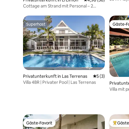
inkl.
Cottage am Strand mit Personal – 2
Gehminuten zum Strand
Superhost
Gäste-Fa
Superhost
Gäste-Fa
Privatunterkunft in Las Terrenas
Durchschnittliche
5 (3)
Villa 4BR | Privater Pool | Las Terrenas
Privatunt
Villa mit 
Samaná
Gäste-Favorit
Gäste
Gäste-Favorit
Beliebte