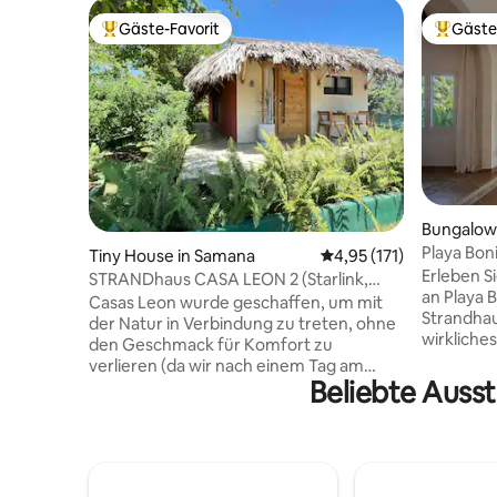
Gäste-Favorit
Gäste
Beliebter Gäste-Favorit.
Beliebte
Bungalow 
Playa Bon
Tiny House in Samana
Durchschnittliche Bew
4,95 (171)
direkt am
Erleben S
STRANDhaus CASA LEON 2 (Starlink,
an Playa B
Klimaanlage) MEER
Casas Leon wurde geschaffen, um mit
Strandhau
der Natur in Verbindung zu treten, ohne
wirkliches
den Geschmack für Komfort zu
ohne Verkehrslärm!
verlieren (da wir nach einem Tag am
oder eine 
Beliebte Auss
Strand über heißes Wasser und
modernen 
Klimaanlage verfügen, haben wir eine
schalliso
Kuppel, die speziell für unser
Stil, Mos
Badezimmer entworfen wurde, wir
Genieße e
haben alle Annehmlichkeiten und
Badewann
Utensilien, die Sie benötigen, um Ihren