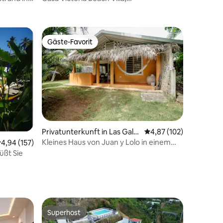
age
KOCHPERSONAL, Portillo
Gäste-Favorit
Gäste-Favorit
Privatunterkunft in Las Gale
Durchschnittliche Bew
4,87 (102)
ras
Kleines Haus von Juan y Lolo in einem
urchschnittliche Bewertung: 4,94 von 5, 157 Bewertungen
4,94 (157)
10 Bewertungen
tropischen Garten
– La Playita Begrüßt Sie
Superhost
Superhost