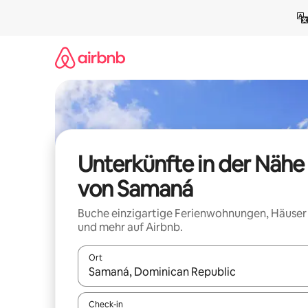
Zu
Inhalten
springen
Unterkünfte in der Nähe
von Samaná
Buche einzigartige Ferienwohnungen, Häuser
und mehr auf Airbnb.
Ort
Wenn Ergebnisse verfügbar sind, navigiere mit d
Check-in