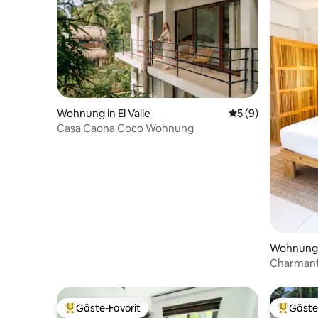
Wohnung in El Valle
Durchschnittliche
5 (9)
Casa Caona Coco Wohnung
Wohnung 
Charmant
am Stran
Gäste-Favorit
Gäste
Beliebter Gäste-Favorit.
Beliebte