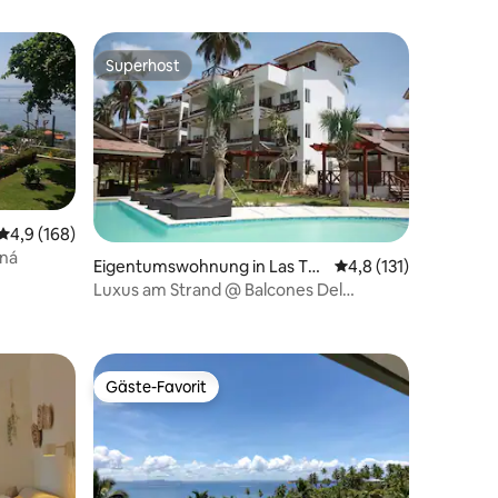
Superhost
Superhost
17 Bewertungen
Durchschnittliche Bewertung: 4,9 von 5, 168 Bewertungen
4,9 (168)
aná
Eigentumswohnung in Las Ter
Durchschnittliche Be
4,8 (131)
renas
Luxus am Strand @ Balcones Del
Atlantico
Gäste-Favorit
Gäste-Favorit