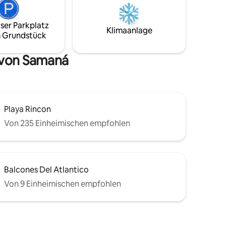
Schlafzimmern Gesicherte Residenz mit
her
Überwachungskameras Strom wird
adies
separat berechnet. Late-Night-Partys
ser Parkplatz
Klimaanlage
nicht erlaubt.
 Grundstück
 von Samaná
Playa Rincon
Von 235 Einheimischen empfohlen
Balcones Del Atlantico
Von 9 Einheimischen empfohlen