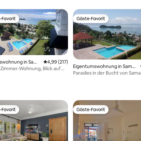
-Favorit
Gäste-Favorit
r Gäste-Favorit.
Gäste-Favorit
swohnung in Sama
Durchschnittliche Bewertung: 4,99 von 5, 2
4,99 (217)
Eigentumswohnung in Saman
-Zimmer-Wohnung, Blick auf
a
Paradies in der Bucht von Sam
 von Samaná, Pool und
ertung: 4,96 von 5, 112 Bewertungen
-Favorit
Gäste-Favorit
r Gäste-Favorit.
Gäste-Favorit