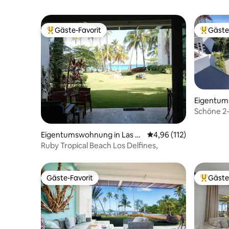
Gäste-Favorit
Gäste
Beliebter Gäste-Favorit.
Beliebte
Eigentum
na
Schöne 2
die Bucht
Parkplatz
Eigentumswohnung in Las T
Durchschnittliche Bew
4,96 (112)
errenas
Ruby Tropical Beach Los Delfines,
Gäste-Favorit
Gäste
Gäste-Favorit
Beliebte