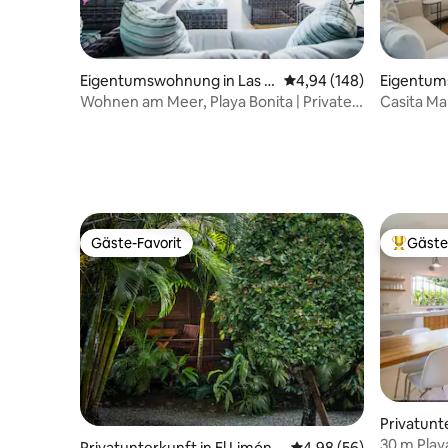
Eigentumswohnung in Las T
Durchschnittliche Bewe
4,94 (148)
Eigentum
errenas
enas
Wohnen am Meer, Playa Bonita | Private
Casita Ma
Terrasse
mit privat
Gäste-Favorit
Gäste
Gäste-Favorit
Beliebte
Privatunt
nas
30 m Playa
Privatunterkunft in El Limón
Durchschnittliche Bew
4,98 (56)