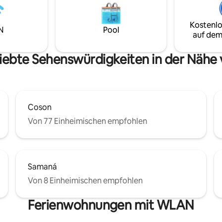
t + Grill, alles mit Blick auf das
Smart-TV, Parkplatz und täglic
Reinigung. Dein karibisches Par
 Geschirrspüler + Netflix für
Kostenlo
wartet auf dich!
N
Pool
fekten Aufenthalt.
auf dem
liebte Sehenswürdigkeiten in der Nähe
Coson
Von 77 Einheimischen empfohlen
Samaná
Von 8 Einheimischen empfohlen
Ferienwohnungen mit WLAN