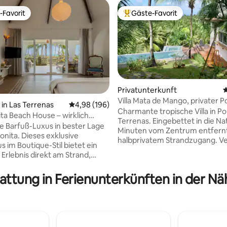
-Favorit
Gäste-Favorit
r Gäste-Favorit.
Beliebter Gäste-Favorit.
Privatunterkunft
D
Villa Mata de Mango, privater P
in Las Terrenas
Durchschnittliche Bewertung: 4,98 von 5, 1
4,98 (196)
Terrenas
Charmante tropische Villa in Por
ita Beach House – wirklich
ertung: 4,95 von 5, 171 Bewertungen
Terrenas. Eingebettet in die Nat
 Meer!
ie Barfuß-Luxus in bester Lage
Minuten vom Zentrum entfernt
onita. Dieses exklusive
halbprivatem Strandzugang. V
s im Boutique-Stil bietet ein
über 3 klimatisierte Schlafzim
 Erlebnis direkt am Strand,
(einschließlich eines Gästehaus
 Entworfen für 1 Paar
Badezimmer, eine Inselküche u
Familie (max. 4), kombiniert es
tattung in Ferienunterkünften in der N
geräumiges Wohnzimmer. Dra
Komfort mit Nachhaltigkeit:
kannst du einen spektakulären I
lierte Fenster im europäischen
Pool mit einem Whirlpool aus N
kitonetze, Solar-PV-Backup.
und einen Traumgarten genieße
ine spektakuläre Terrasse mit
einer rund um die Uhr bewach
e für 2 Personen, einem
Wohnanlage mit Tennisplätzen