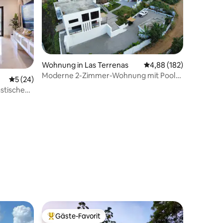
Wohnung in Las Terrenas
Durchschnittliche Bew
4,88 (182)
Moderne 2-Zimmer-Wohnung mit Pool
Durchschnittliche Bewertung: 5 von 5, 24 Bewertungen
5 (24)
und atemberaubender Aussicht
stische
hterrasse
23 Bewertungen
Gäste-Favorit
Beliebter Gäste-Favorit.