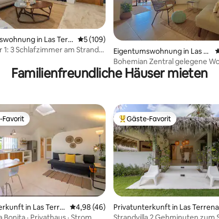
rtung: 4,94 von 5, 148 Bewertungen
swohnung in Las Terr
Durchschnittliche Bewertung: 5 von 5, 1
5 (109)
r 1: 3 Schlafzimmer am Strand
Eigentumswohnung in Las T
D
em Pool/Grill!
errenas
Bohemian Zentral gelegene W
Familienfreundliche Häuser mieten
Zimmer direkt am Strand + Poo
-Favorit
Gäste-Favorit
r Gäste-Favorit.
Beliebter Gäste-Favorit.
erkunft in Las Terre
Durchschnittliche Bewertung: 4,98 von 5, 
4,98 (46)
Privatunterkunft in Las Terren
 Bonita · Privathaus · Strom
Strandvilla 2 Gehminuten zum S
ertung: 4,98 von 5, 56 Bewertungen