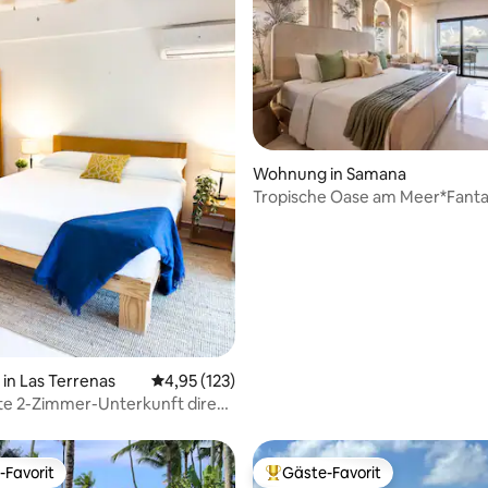
 Bewertung: 5 von 5, 9 Bewertungen
Wohnung in Samana
Tropische Oase am Meer*Fanta
Aussicht vom Pool auf der Dac
in Las Terrenas
Durchschnittliche Bewertung: 4,95 von 5, 1
4,95 (123)
e 2-Zimmer-Unterkunft direkt
d
-Favorit
Gäste-Favorit
r Gäste-Favorit.
Beliebter Gäste-Favorit.