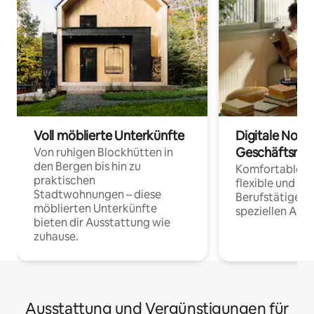
Voll möblierte Unterkünfte
Digitale Noma
Geschäftsrei
Von ruhigen Blockhütten in
den Bergen bis hin zu
Komfortable Un
praktischen
flexible und o
Stadtwohnungen – diese
Berufstätige 
möblierten Unterkünfte
speziellen Arbe
bieten dir Ausstattung wie
zuhause.
Ausstattung und Vergünstigungen für