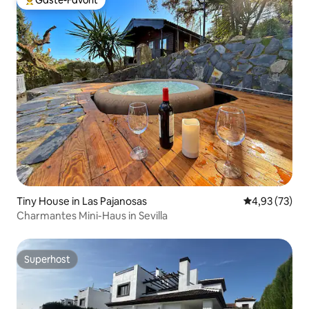
Gäste-Favorit
Beliebter Gäste-Favorit.
Tiny House in Las Pajanosas
Durchschnitt
4,93 (73)
Charmantes Mini-Haus in Sevilla
Superhost
Superhost