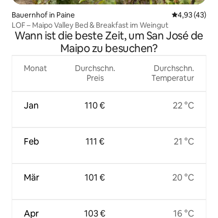
Bauernhof in Paine
Durchschnitt
4,93 (43)
LOF – Maipo Valley Bed & Breakfast im Weingut
Wann ist die beste Zeit, um San José de
Maipo zu besuchen?
Monat
Durchschn.
Durchschn.
Preis
Temperatur
Jan
110 €
22 °C
Feb
111 €
21 °C
Mär
101 €
20 °C
Apr
103 €
16 °C