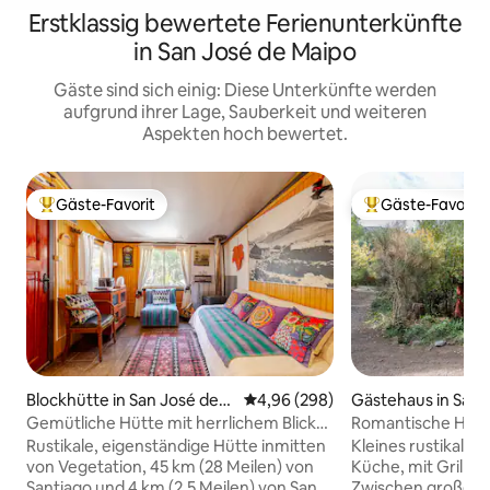
Erstklassig bewertete Ferienunterkünfte
in San José de Maipo
Gäste sind sich einig: Diese Unterkünfte werden
aufgrund ihrer Lage, Sauberkeit und weiteren
Aspekten hoch bewertet.
Gäste-Favorit
Gäste-Favorit
Beliebter Gäste-Favorit.
Beliebter Gäste-F
Blockhütte in San José de
Durchschnittliche Bewertung: 4
4,96 (298)
Gästehaus in San 
Maipo
aipo
Gemütliche Hütte mit herrlichem Blick
Romantische Hütte
auf die Bergkette
Rustikale, eigenständige Hütte inmitten
Kleines rustikales
von Vegetation, 45 km (28 Meilen) von
Küche, mit Grill au
Santiago und 4 km (2,5 Meilen) von San
Zwischen großen