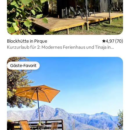
Blockhütte in Pirque
Durchschnittl
4,97 (70)
Kurzurlaub für 2: Modernes Ferienhaus und Tinaja in
Pirque
Gäste-Favorit
Gäste-Favorit