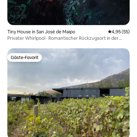
Tiny House in San José de Maipo
Durchschnitt
4,95 (55)
Privater Whirlpool · Romantischer Rückzugsort in der
Natur
Gäste-Favorit
Gäste-Favorit