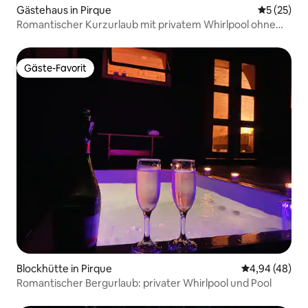
Gästehaus in Pirque
Durchschn
5 (25)
Romantischer Kurzurlaub mit privatem Whirlpool ohne
zeitliche Begrenzung
Gäste-Favorit
Gäste-Favorit
Blockhütte in Pirque
Durchschnittl
4,94 (48)
Romantischer Bergurlaub: privater Whirlpool und Pool