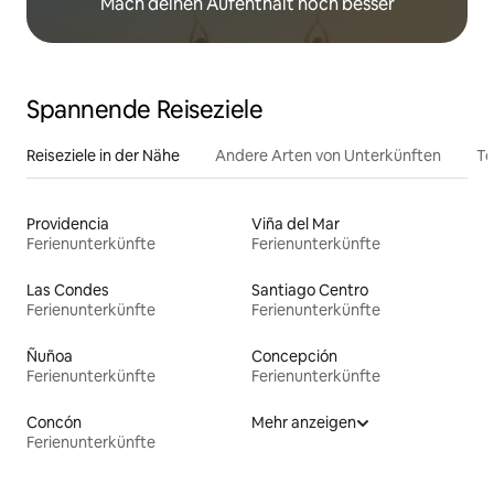
Mach deinen Aufenthalt noch besser
Spannende Reiseziele
Reiseziele in der Nähe
Andere Arten von Unterkünften
To
Providencia
Viña del Mar
Ferienunterkünfte
Ferienunterkünfte
Las Condes
Santiago Centro
Ferienunterkünfte
Ferienunterkünfte
Ñuñoa
Concepción
Ferienunterkünfte
Ferienunterkünfte
Concón
Mehr anzeigen
Ferienunterkünfte