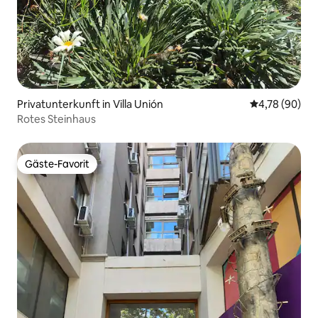
Privatunterkunft in Villa Unión
Durchschnittl
4,78 (90)
Rotes Steinhaus
Gäste-Favorit
Gäste-Favorit