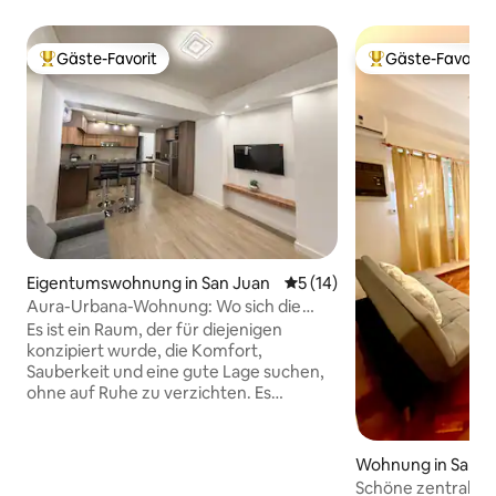
Gäste-Favorit
Gäste-Favorit
Beliebter Gäste-Favorit.
Beliebter Gäste-F
Eigentumswohnung in San Juan
Durchschnittliche Bewertun
5 (14)
Aura-Urbana-Wohnung: Wo sich die
Stadt zur Ruhe begibt
Es ist ein Raum, der für diejenigen
konzipiert wurde, die Komfort,
Sauberkeit und eine gute Lage suchen,
ohne auf Ruhe zu verzichten. Es
befindet sich in einer strategischen
Gegend in der Nähe von Restaurants
und Einkaufszentren, mit einfachem
Wohnung in San J
und schnellem Zugang zu den
Schöne zentrale U