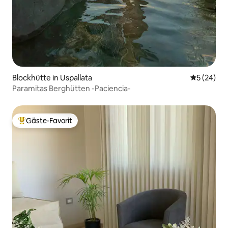
Blockhütte in Uspallata
Durchschni
5 (24)
Paramitas Berghütten -Paciencia-
Gäste-Favorit
Beliebter Gäste-Favorit.