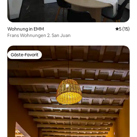
Wohnung in EMM
Durchschn
5 (15)
Frans Wohnungen 2. San Juan
Gäste-Favorit
Gäste-Favorit