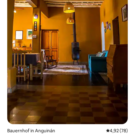
Bauernhof in Anguinán
Durchschnittl
4,92 (78)