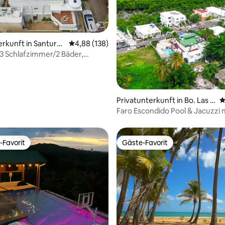
erkunft in Santurc
Durchschnittliche Bewertung: 4,88 von 5, 1
4,88 (138)
 Schlafzimmer/2 Bäder,
sse, Whirlpool, Generator
rtung: 4,95 von 5, 128 Bewertungen
Privatunterkunft in Bo. Las C
D
abezas, Las Croabas
Faro Escondido Pool & Jacuzzi 
Meerblick in Fajardo
-Favorit
Gäste-Favorit
r Gäste-Favorit.
Gäste-Favorit