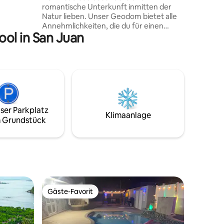
romantische Unterkunft inmitten der
Natur lieben. Unser Geodom bietet alle
Annehmlichkeiten, die du für einen
ol in San Juan
unglaublichen Urlaub benötigst: ein
bequemes Queensize-Bett, eine Küche,
ein Innenbadezimmer, einen
Leinwandprojektor, eine private
Terrasse, einen beleuchteten Whirlpool,
Bluetooth-Außensprecher und eine
Terrasse mit herrlichem Blick auf die
Insel. Unsere Unterkunft befindet sich in
ser Parkplatz
der Nähe des berühmten Charco Prieto.
Klimaanlage
 Grundstück
Wenn du am Green Sunset Dome
ankommst, betrittst du deinen eigenen
privaten Wohnraum für ein
unvergessliches, intimes Erlebnis.
Gäste-Favorit
Gäste-Favorit