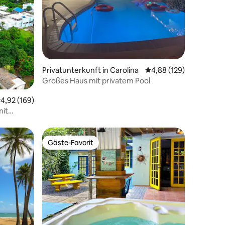
38 Bewertungen
Privatunterkunft in Carolina
Durchschnittliche Bew
4,88 (129)
Großes Haus mit privatem Pool
urchschnittliche Bewertung: 4,92 von 5, 169 Bewertungen
4,92 (169)
mit
Gäste-Favorit
Gäste-Favorit