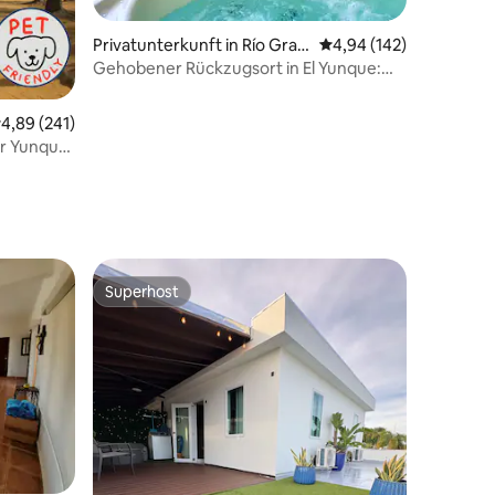
Privatunterkunft in Río Gran
Durchschnittliche Bew
4,94 (142)
de
Gehobener Rückzugsort in El Yunque:
Spa, Generator, Wasser
urchschnittliche Bewertung: 4,89 von 5, 241 Bewertungen
4,89 (241)
53 Bewertungen
er Yunque-
Superhost
Superhost