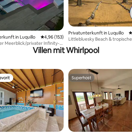
rtung: 4,99 von 5, 130 Bewertungen
Privatunterkunft in Luquillo
D
rkunft in Luquillo
Durchschnittliche Bewertung: 4,96 von 5, 1
4,96 (153)
Littlebluesky Beach & tropisch
r Meerblick/privater Infinity-
Wald
Villen mit Whirlpool
hlafzimmer
vorit
Superhost
vorit
Superhost