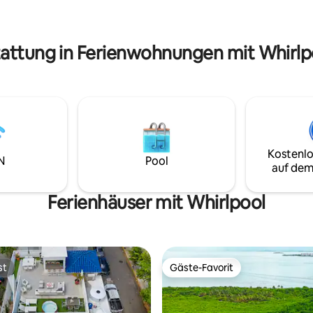
willkommen. 🌴💖
öbel aus der Mitte des
rts sowie 2 Terrassen und 3
tattung in Ferienwohnungen mit Whirlpo
Kostenlo
N
Pool
auf dem
Ferienhäuser mit Whirlpool
st
Gäste-Favorit
st
Gäste-Favorit