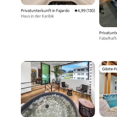
Privatunterkunft in Fajardo
Durchschnittliche Bewe
4,99 (130)
Haus in der Karibik
Privatunte
Fabelhafte
Pool/4 Sc
Gäste-Fa
Gäste-Fa