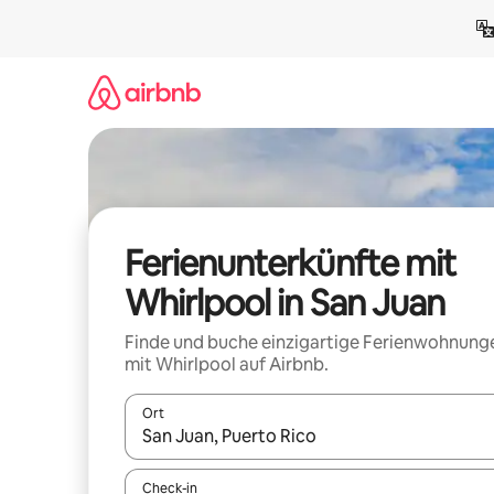
Zu
Inhalten
springen
Ferienunterkünfte mit
Whirlpool in San Juan
Finde und buche einzigartige Ferienwohnung
mit Whirlpool auf Airbnb.
Ort
Wenn Ergebnisse verfügbar sind, navigiere mit d
Check-in