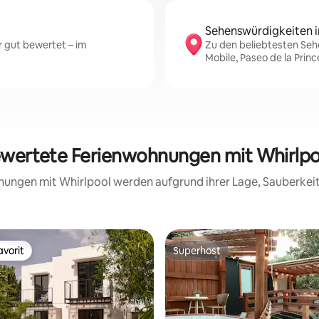
Sehenswürdigkeiten i
 gut bewertet – im
Zu den beliebtesten Sehe
Mobile, Paseo de la Prin
ewertete Ferienwohnungen mit Whirlpo
hnungen mit Whirlpool werden aufgrund ihrer Lage, Sauberke
vorit
Superhost
vorit
Superhost