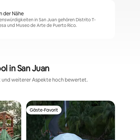
n der Nähe
nswürdigkeiten in San Juan gehören Distrito T-
cesa und Museo de Arte de Puerto Rico.
ol in San Juan
it und weiterer Aspekte hoch bewertet.
Privatunt
Gäste-Favorit
Gäste
Gäste-Favorit
Beliebte
de
Hacienda
Regenwa
Ein exqui
Regenwal
bezauber
der Hacienda 