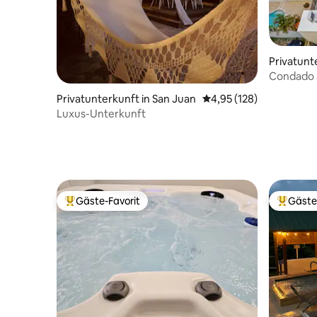
Privatunt
e
Condado 3
Dachterra
Privatunterkunft in San Juan
Durchschnittliche Bewe
4,95 (128)
Luxus-Unterkunft
Gäste-Favorit
Gäste
Beliebter Gäste-Favorit.
Beliebte