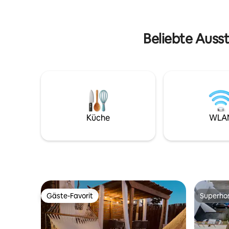
Sie den Pool, die Terrasse, den Whirlpool
moderne M
und den herrlichen Blick auf das Wasser.
Jahrhunde
Balkone.
Beliebte Auss
Küche
WLA
Gäste-Favorit
Superho
Gäste-Favorit
Superho